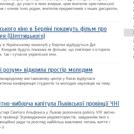
колекції, до участі в яких вперше, крім вчителів християнської
ж і членів їхніх родин, вчителів-предметників з інших дисциплін,
нського кіно в Берліні покажуть фільм про
ея (Шептицького)
у в Українському кіноклубі у Берліні відбудуться Дні
 Кіноднів будуть показані як фільми, що пов'язані з історією
 так і сучасне українське кіно.
 і розум» відкрила простір молодим
Міжнародному виставковому центрі у Києві відбулася
ктична конференція студентів та молодих науковців на тему:
ітно-виборча капітула Львівської провінції ЧНІ
стирі Святого Альфонса у Львові розпочала роботу VIII звітно-
ої провінції Згромадження редемптористів, завданням якої є
вінційної ради та розгляд найбільш важливих питань життя і
 у...