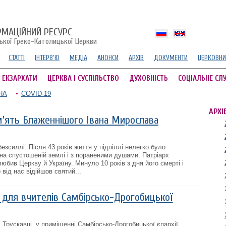
РМАЦІЙНИЙ РЕСУРС
ської Греко-Католицької Церкви
СТАТТІ
ІНТЕРВ'Ю
МЕДІА
АНОНСИ
АРХІВ
ДОКУМЕНТИ
ЦЕРКОВНИ
А ЕКЗАРХАТИ
ЦЕРКВА І СУСПІЛЬСТВО
ДУХОВНІСТЬ
СОЦІАЛЬНЕ СЛ
НА
COVID-19
АРХІ
’ять Блаженнішого Івана Мирослава
зсиллі. Після 43 років життя у підпіллі нелегко було
 на спустошеній землі і з пораненими душами. Патріарх
бив Церкву й Україну. Минуло 10 років з дня його смерті і
від нас відійшов святий...
ї для вчителів Самбірсько-Дрогобицької
. Трускавці, у приміщенні Самбірсько-Дрогобицької єпархії,