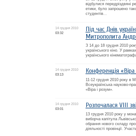
відбулися передріздвяні ре
етики, було запрошено тако
студентів...
Під час Днів украї
14 грудня 2010
03:32
Митрополита Андр
З 14 до 18 грудня 2010 рок
українського кіно. У рамках
українського кінематографа,
Конференція «Віра
14 грудня 2010
03:13
11-12 грудня 2010 року в 
Всеукраїнська науково-пра
«Віра і розум».
Розпочалася VIII зв
14 грудня 2010
03:01
13 грудня 2010 року у мона
виборча капітула Львівськ
обрання нового складу про
діяльності провінції. Участь