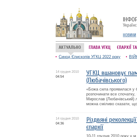
ІНФО
Україн
НОВИНИ
АКТУАЛЬНО
ГЛАВА УГКЦ
ЄПАРХІЇ Т
Синод Єпископів УГКЦ 2022 року
ВІЙ
УГКЦ вшановує пам
14 грудня 2010
04:54
(Любачівського)
«Божа сила проявилася у бе
розпочинати все спочатку,
Мирослав (Любачівський) лю
можна сміливо сказати, що 
Різдвяні реколекці
14 грудня 2010
04:36
єпархії
10-11 грудня 2010 року у м