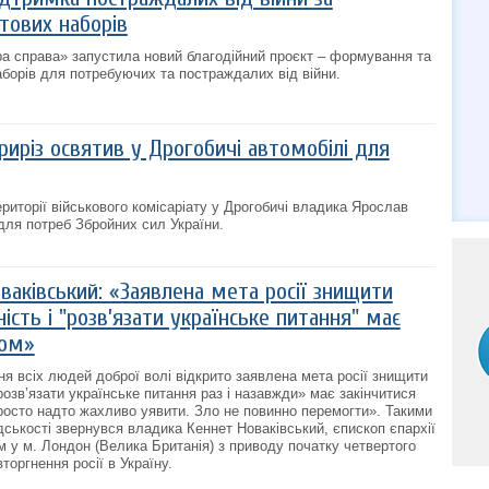
ових наборів
а справа» запустила новий благодійний проєкт – формування та
борів для потребуючих та постраждалих від війни.
иріз освятив у Дрогобичі автомобілі для
території військового комісаріату у Дрогобичі владика Ярослав
 для потреб Збройних сил України.
аківський: «Заявлена ​​мета росії знищити
ість і "розв’язати українське питання" має
лом»
ня всіх людей доброї волі відкрито заявлена ​​мета росії знищити
розв’язати українське питання раз і назавжди» має закінчитися
осто надто жахливо уявити. Зло не повинно перемогти». Такими
дськості звернувся владика Кеннет Новаківський, єпископ єпархії
м у м. Лондон (Велика Британія) з приводу початку четвертого
оргнення росії в Україну.