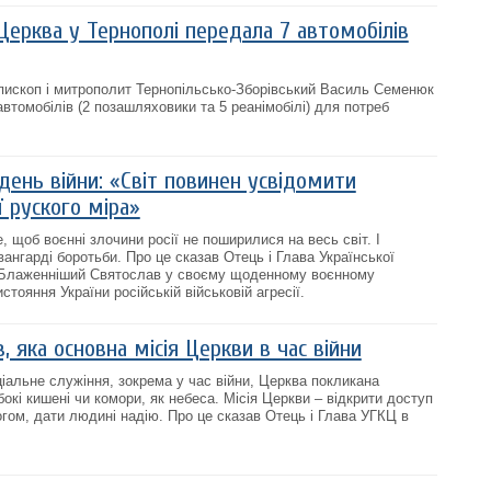
Церква у Тернополі передала 7 автомобілів
єпископ і митрополит Тернопільсько-Зборівський Василь Семенюк
втомобілів (2 позашляховики та 5 реанімобілі) для потреб
день війни: «Cвіт повинен усвідомити
 руского міра»
 щоб воєнні злочини росії не поширилися на весь світ. І
авангарді боротьби. Про це сказав Отець і Глава Української
 Блаженніший Святослав у своєму щоденному воєнному
стояння України російській військовій агресії.
, яка основна місія Церкви в час війни
іальне служіння, зокрема у час війни, Церква покликана
бокі кишені чи комори, як небеса. Місія Церкви – відкрити доступ
огом, дати людині надію. Про це сказав Отець і Глава УГКЦ в