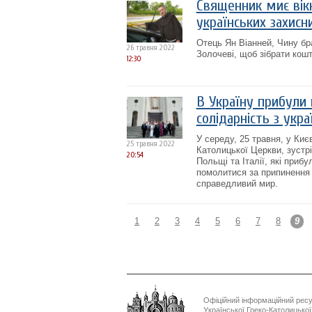
Священник миє вікн
українських захисн
Отець Ян Віанней, Чину бра
26 травня 2022
Золочеві, щоб зібрати кошт
12:30
В Україну прибули 
солідарність з укр
У середу, 25 травня, у Киє
25 травня 2022
Католицької Церкви, зустрі
20:54
Польщі та Італії, які приб
помолитися за припинення а
справедливий мир.
1
2
3
4
5
6
7
8
9
Офіційний інформаційний рес
Української Греко-Католицько