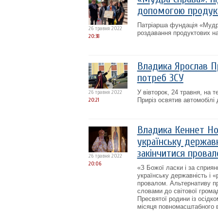
допомогою продукт
Патріарша фундація «Мудр
26 травня 2022
роздавання продуктових на
20:38
Владика Ярослав Пр
потреб ЗСУ
У вівторок, 24 травня, на 
26 травня 2022
Приріз освятив автомобілі
20:21
Владика Кеннет Нов
українську державн
закінчитися прова
26 травня 2022
20:06
«З Божої ласки і за сприян
українську державність і «
провалом. Альтернативу пр
словами до світової грома
Пресвятої родини із осідко
місяця повномасштабного вт