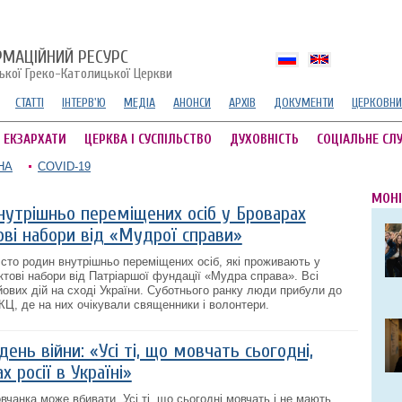
РМАЦІЙНИЙ РЕСУРС
ської Греко-Католицької Церкви
СТАТТІ
ІНТЕРВ'Ю
МЕДІА
АНОНСИ
АРХІВ
ДОКУМЕНТИ
ЦЕРКОВНИ
А ЕКЗАРХАТИ
ЦЕРКВА І СУСПІЛЬСТВО
ДУХОВНІСТЬ
СОЦІАЛЬНЕ СЛ
НА
COVID-19
МОНІ
нутрішньо переміщених осіб у Броварах
ві набори від «Мудрої справи»
 сто родин внутрішньо переміщених осіб, які проживають у
тові набори від Патріаршої фундації «Мудра справа». Всі
ойових дій на сході України. Суботнього ранку люди прибули до
КЦ, де на них очікували священники і волонтери.
ень війни: «Усі ті, що мовчать сьогодні,
х росії в Україні»
чанка може вбивати. Усі ті, що сьогодні мовчать і не мають