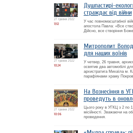
Душпастирі-екологи
страждає від війни
27 травня 2022
У час повномасштабної вій
13:12
апостола Павла: «Все створ
Дійсно, все створіння Боже
Митрополит Волод
для наших воїнів
27 травня 2022
У четвер, 26 травня, архи
10:24
освятив два автомобілі дл
архистратига Михаїла м. К
парафіянами храму Покрову
На Вознесіння в УГ
проведуть в онов
Цього року в УГКЦ з 2 по 
27 травня 2022
місійності. Зважаючи на о
10:06
проведення.
«Мудра справа»: пі