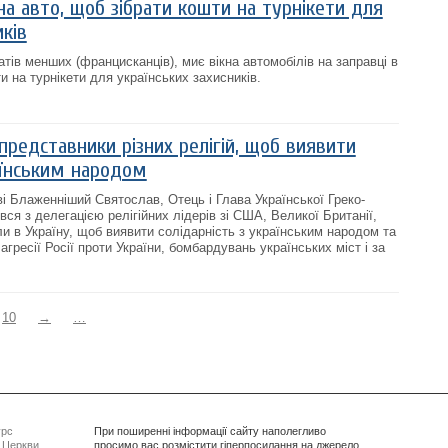
а авто, щоб зібрати кошти на турнікети для
иків
тів менших (францисканців), миє вікна автомобілів на заправці в
и на турнікети для українських захисників.
представники різних релігій, щоб виявити
аїнським народом
ві Блаженніший Святослав, Отець і Глава Української Греко-
вся з делегацією релігійних лідерів зі США, Великої Британії,
ули в Україну, щоб виявити солідарність з українським народом та
гресії Росії проти України, бомбардувань українських міст і за
10
→
…
урс
При поширенні інформації сайту наполегливо
ї Церкви
просимо вас розмістити гіперпосилання на джерело