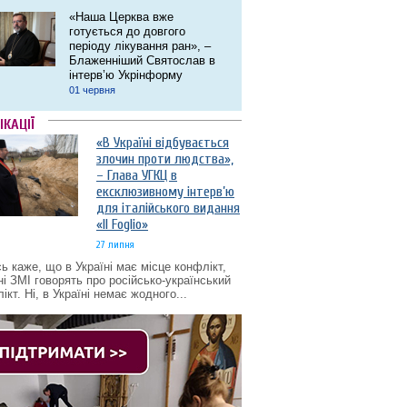
«Наша Церква вже
готується до довгого
періоду лікування ран», –
Блаженніший Святослав в
інтерв’ю Укрінформу
01 червня
ІКАЦІЇ
«В Україні відбувається
злочин проти людства»,
– Глава УГКЦ в
ексклюзивному інтерв’ю
для італійського видання
«Il Foglio»
27 липня
ь каже, що в Україні має місце конфлікт,
ні ЗМІ говорять про російсько-український
ікт. Ні, в Україні немає жодного...