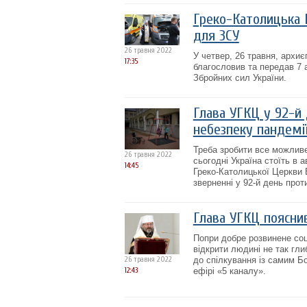
Греко-Католицька 
для ЗСУ
26 травня 2022
У четвер, 26 травня, архи
17:35
благословив та передав 7 а
Збройних сил України.
Глава УГКЦ у 92-й 
небезпеку пандемії
Треба зробити все можливе,
26 травня 2022
сьогодні Україна стоїть в 
14:45
Греко-Католицької Церкви
зверненні у 92-й день проти
Глава УГКЦ пояснив
Попри добре розвинене соц
відкрити людині не так гли
26 травня 2022
до спілкування із самим Б
12:43
ефірі «5 каналу».