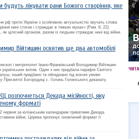
 будуть лікувати рани Божого створіння, яке
ни рф проти України з особливою актуальністю звучать слова
іння нині стогне і страждає в тяжких муках» (Рим. 8, 22).
, як цілісний організм, разом із людьми страждає нині від війни.
имир Війтишин освятив ще два автомобілі
єпископ і митрополит Івано-Франківський Володимир Війтишин
ЧИТ
я українських воїнів. Один з них придбала парафія Святого
алуш, інший придбано та обладнано під воєнні умови
 Пресвятої Богородиці с. Голинь Голинського деканату.
КЦ розпочнеться Декада місійності, яку
леному форматі
12 червня за юліанським календарем триватиме Декада
бставини війни, Церква пропонує оновлений формат її
дтримка постраждалих від війни за