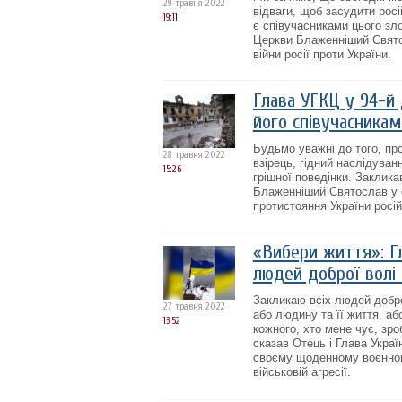
29 травня 2022
відваги, щоб засудити росі
19:11
є співучасниками цього зло
Церкви Блаженніший Свято
війни росії проти України.
Глава УГКЦ у 94-й 
його співучасника
Будьмо уважні до того, пр
28 травня 2022
взірець, гідний наслідува
15:26
грішної поведінки. Заклика
Блаженніший Святослав у 
протистояння України російс
«Вибери життя»: Гл
людей доброї волі 
Закликаю всіх людей доброї
27 травня 2022
або людину та її життя, аб
13:52
кожного, хто мене чує, зро
сказав Отець і Глава Укра
своєму щоденному воєнному
військовій агресії.