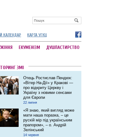
Й КАЛЕНДАР
КАРТА УГКЦ
УЖІННЯ
ЕКУМЕНІЗМ
ДУШПАСТИРСТВО
ТОРИНГ ЗМІ
Отець Ростислав Пендюк:
«Вітер На-Дії» у Кракові ―
про відкриту Церкву і
Україну з новими сенсами
для Європи
22 липня
«Я знаю, який вигляд може
мати наша поразка, – це
рускій мір під українським
прапором», – о. Андрій
Зелінський
14 червня