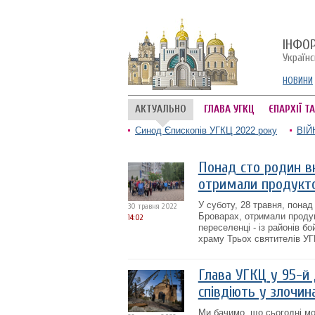
ІНФО
Україн
НОВИНИ
АКТУАЛЬНО
ГЛАВА УГКЦ
ЄПАРХІЇ Т
Синод Єпископів УГКЦ 2022 року
ВІЙ
Понад сто родин в
отримали продукто
У суботу, 28 травня, понад
30 травня 2022
Броварах, отримали продук
14:02
переселенці - із районів б
храму Трьох святителів УГ
Глава УГКЦ у 95-й д
співдіють у злочина
Ми бачимо, що сьогодні мов