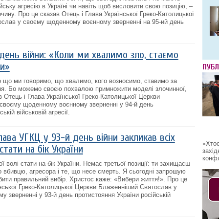
йську агресію в Україні чи навіть щоб висловити свою позицію, –
чину. Про це сказав Отець і Глава Української Греко-Католицької
слав у своєму щоденному воєнному зверненні на 95-ий день
день війни: «Коли ми хвалимо зло, стаємо
ми»
ПУБЛ
о що ми говоримо, що хвалимо, кого возносимо, ставимо за
ння. Бо можемо своєю похвалою примножити моделі злочинної,
в Отець і Глава Української Греко-Католицької Церкви
своєму щоденному воєнному зверненні у 94-й день
ькій військовій агресії.
ава УГКЦ у 93-й день війни закликав всіх
«Хтос
стати на бік України
захід
конфл
 волі стати на бік України. Немає третьої позиції: ти захищаєш
о вбивцю, агресора і те, що несе смерть. Я сьогодні запрошую
бити правильний вибір. Христос каже: «Вибери життя!». Про це
їнської Греко-Католицької Церкви Блаженніший Святослав у
 зверненні у 93-й день протистояння України російській