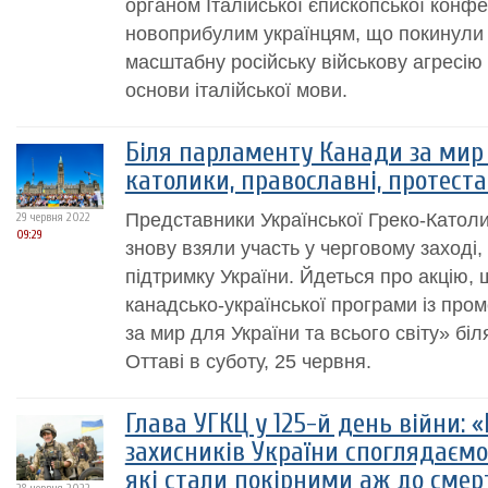
органом Італійської єпископської конфе
новоприбулим українцям, що покинули 
масштабну російську військову агресію 
основи італійської мови.
Біля парламенту Канади за мир 
католики, православні, протеста
Представники Української Греко-Католи
29 червня 2022
09:29
знову взяли участь у черговому заході
підтримку України. Йдеться про акцію,
канадсько-української програми із пр
за мир для України та всього світу» бі
Оттаві в суботу, 25 червня.
Глава УГКЦ у 125-й день війни: 
захисників України споглядаємо 
які стали покірними аж до смер