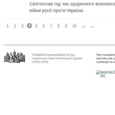
Святослав під час щоденного воєнного
війни росії проти України.
1
2
3
4
5
6
7
8
9
10
→
…
Офіційний інформаційний ресурс
При поширенні
Української Греко-Католицької Церкви
просимо вас р
©2004–2026
публікації на 