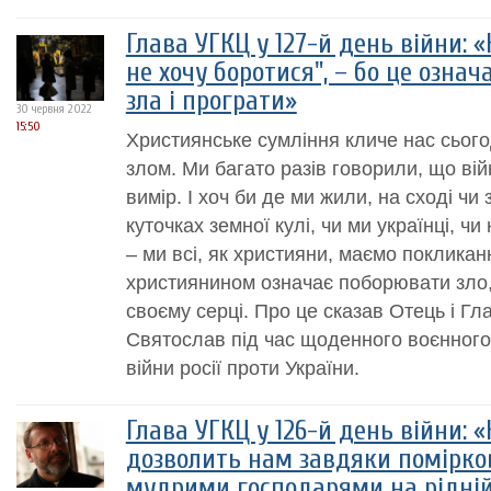
Глава УГКЦ у 127-й день війни: 
не хочу боротися", – бо це означ
зла і програти»
30 червня 2022
15:50
Християнське сумління кличе нас сьогод
злом. Ми багато разів говорили, що вій
вимір. І хоч би де ми жили, на сході чи 
куточках земної кулі, чи ми українці, ч
– ми всі, як християни, маємо покликан
християнином означає поборювати зло, 
своєму серці. Про це сказав Отець і Г
Святослав під час щоденного воєнного
війни росії проти України.
Глава УГКЦ у 126-й день війни: 
дозволить нам завдяки помірко
мудрими господарями на рідній