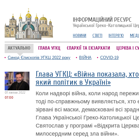
ІНФОРМАЦІЙНИЙ РЕСУРС
Української Греко-Католицької Це
НОВИНИ
СТАТТІ
ІНТЕРВ'Ю
МЕДІ
АКТУАЛЬНО
ГЛАВА УГКЦ
ЄПАРХІЇ ТА ЕКЗАРХАТИ
ЦЕРКВА І С
Синод Єпископів УГКЦ 2022 року
ВІЙНА
COVID-19
Глава УГКЦ: «Війна показала, хт
який політик в Україні»
Коли надворі війна, коли народ пережив
01 липня 2022
07:00
тоді по-справжньому виявляється, хто є
зірвані всі маски, демасковані всі зрад
Глава Української Греко-Католицької 
Святослав у програмі «Відкрита Церкв
милосердним серед зла війни».