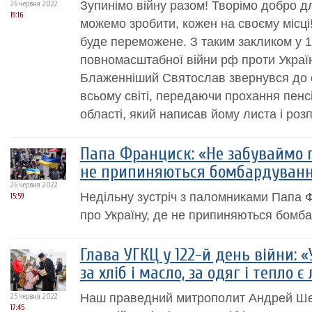
Зупинімо війну разом! Творімо добро дл
26 червня 2022
19:16
можемо зробити, кожен на своєму місці! 
буде переможене. З таким закликом у 1
повномасштабної війни рф проти Украї
Блаженніший Святослав звернувся до 
всьому світі, передаючи прохання пенсі
області, який написав йому листа і роз
Папа Франциск: «Не забуваймо п
не припиняються бомбардуван
26 червня 2022
Недільну зустріч з паломниками Папа 
15:59
про Україну, де не припиняються бомба
Глава УГКЦ у 122-й день війни: 
за хліб і масло, за одяг і тепло
Наш праведний митрополит Андрей Ше
25 червня 2022
17:45