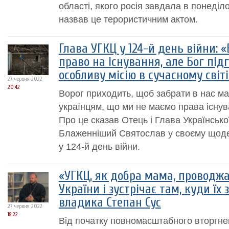
області, якого росія завдала в понеділ
назвав це терористичним актом.
Глава УГКЦ у 124-й день війни: 
право на існування, але Бог під
особливу місію в сучасному світі
27 червня 2022
20:42
Ворог приходить, щоб забрати в нас ма
українцям, що ми не маємо права існув
Про це сказав Отець і Глава Українськ
Блаженніший Святослав у своєму щоде
у 124-й день війни.
«УГКЦ, як добра мама, проводжає
України і зустрічає там, куди їх 
владика Степан Сус
27 червня 2022
18:22
Від початку повномасштабного вторгне