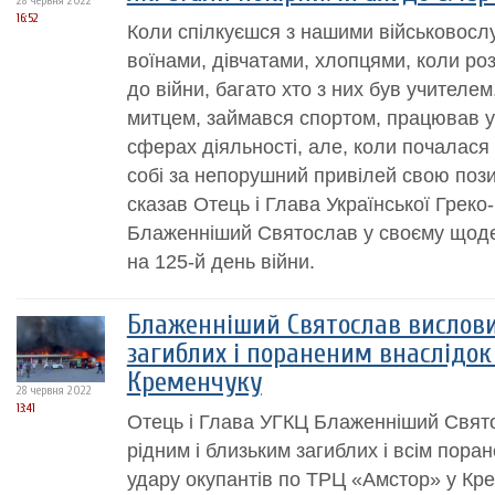
28 червня 2022
16:52
Коли спілкуєшся з нашими військовос
воїнами, дівчатами, хлопцями, коли ро
до війни, багато хто з них був учителем
митцем, займався спортом, працював у 
сферах діяльності, але, коли почалася
собі за непорушний привілей свою позиц
сказав Отець і Глава Української Греко
Блаженніший Святослав у своєму щоде
на 125-й день війни.
Блаженніший Святослав вислови
загиблих і пораненим внаслідок
Кременчуку
28 червня 2022
13:41
Отець і Глава УГКЦ Блаженніший Свято
рідним і близьким загиблих і всім пора
удару окупантів по ТРЦ «Амстор» у Кр