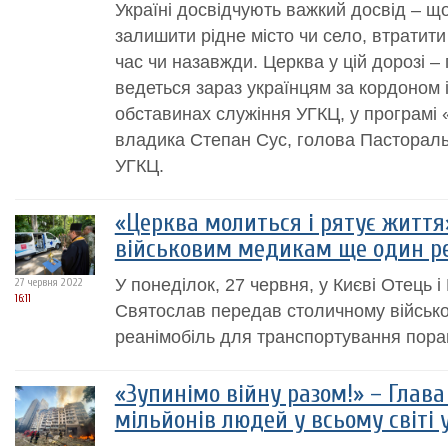
Україні досвідчують важкий досвід – що
залишити рідне місто чи село, втратити
час чи назавжди. Церква у цій дорозі –
ведеться зараз українцям за кордоном і
обставинах служіння УГКЦ, у програмі 
владика Степан Сус, голова Пасторальн
УГКЦ.
«Церква молиться і рятує життя
військовим медикам ще один р
У понеділок, 27 червня, у Києві Отець
27 червня 2022
16:11
Святослав передав столичному військ
реанімобіль для транспортування поран
«Зупинімо війну разом!» – Глав
мільйонів людей у всьому світі 