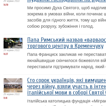
29 червня 2022
16:59
Ми просимо Духа Святого, щоб наділив
зокрема в умовах війни, коли починає 
засобів для гідного життя, тому що вій
собою розруху, зубожіння і голод.
Папа Римський назвав «варварс
торгового центру в Кременчуку
29 червня 2022
Папа Франциск закликав не перестават
16:37
якнайшвидше скінчилося божевілля війн
переставати підтримувати народ, який 
Сто сорок українців, які вимуше
через війну, взяли участь в інте
італійської мови в соборі Святої 
29 червня 2022
11:41
Італійська католицька фундація «Мігра