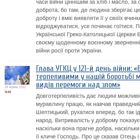
часи війни ціннішим за хліб і масло, за
доброта, бо там, де людина зберігає 
доброту і вміє виявляти її у своїх вчин
відроджуватися, усе починає гоїтися. П
Української Греко-Католицької Церкви
своєму щоденному воєнному зверненні 
війни росії проти України.
Глава УГКЦ у 121-й день війни: 
терпеливими у нашій боротьбі м
видів перемоги над злом»
24 червня 2022
14:44
Довготерпеливість дає людині можливі
муравлину працю, як навчав праведни
Шептицький, рухатися вперед, бо так ід
народ. Витривалість у доброму показує
наскільки вона прагне добра, наскільки 
її кличе Господь. Про це сказав Отець