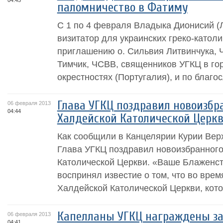
04:45
паломничество в Фатиму
С 1 по 4 февраля Владыка Дионисий (
визитатор для украинских греко-католи
приглашению о. Сильвия Литвинчука, Ч
Тимчик, ЧСВВ, священников УГКЦ в го
окрестностях (Португалия), и по благ
Глава УГКЦ поздравил новоизбр
06 февраля 2013
04:44
Халдейской Католической Церк
Как сообщили в Канцелярии Курии Вер
Глава УГКЦ поздравил новоизбранног
Католической Церкви. «Ваше Блаженст
воспринял известие о том, что во вре
Халдейской Католической Церкви, кото
Капелланы УГКЦ награждены за
06 февраля 2013
04:41