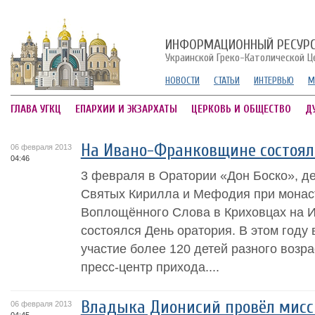
ИНФОРМАЦИОННЫЙ РЕСУР
Украинской Греко-Католической Ц
НОВОСТИ
СТАТЬИ
ИНТЕРВЬЮ
М
ГЛАВА УГКЦ
ЕПАРХИИ И ЭКЗАРХАТЫ
ЦЕРКОВЬ И ОБЩЕСТВО
Д
На Ивано-Франковщине состоял
06 февраля 2013
04:46
3 февраля в Оратории «Дон Боско», д
Святых Кирилла и Мефодия при мона
Воплощённого Слова в Криховцах на 
состоялся День оратория. В этом году
участие более 120 детей разного возр
пресс-центр прихода....
Владыка Дионисий провёл мисс
06 февраля 2013