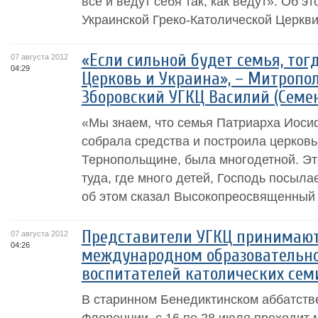
всё и ведут себя так, как ведут». Об э
Украинской Греко-Католической Церкви.
«Если сильной будет семья, тог
07 августа 2012
04:29
Церковь и Украина», – Митропо
Зборовский УГКЦ Василий (Семе
«Мы знаем, что семья Патриарха Иосиф
собрала средства и построила церковь 
Тернопольщине, была многодетной. Это
туда, где много детей, Господь посыла
об этом сказал Высокопреосвященный 
Представители УГКЦ принимают
07 августа 2012
04:26
международном образовательно
воспитателей католических се
В старинном Бенедиктинском аббатств
Флоренции, с 16 по 28 июля проходит