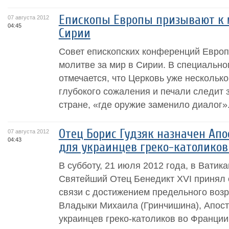
Епископы Европы призывают к 
07 августа 2012
04:45
Сирии
Совет епископских конференций Европ
молитве за мир в Сирии. В специальн
отмечается, что Церковь уже несколько
глубокого сожаления и печали следит 
стране, «где оружие заменило диалог»..
Отец Борис Гудзяк назначен Ап
07 августа 2012
04:43
для украинцев греко-католико
В субботу, 21 июля 2012 года, в Ватик
Святейший Отец Бенедикт XVI принял 
связи с достижением предельного воз
Владыки Михаила (Гринчишина), Апост
украинцев греко-католиков во Франции.