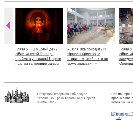
Глава УГКЦ у 158-й день
«Сила, яка походить із
Глава У
війни: «Нехай Господь
вірності Христові, є
війни: «
прийме з уст нашої Церкви
стержнем, який ніхто не
засуджу
псалми та моління за всіх
може зламати», –
Оленівці
тих, які особливо просять
Блаженніший Святослав
засудит
нашої молитви»
дикості
Офіційний інформаційний ресурс
При поширенні
Української Греко-Католицької Церкви
просимо вас р
©2004–2026
публікації на 