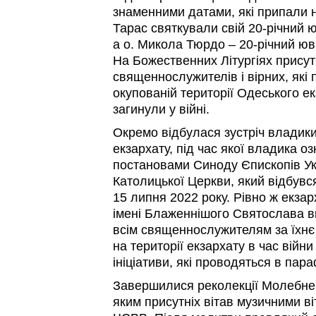
знаменними датами, які припали н
Тарас святкували свій 20-річний 
а о. Микола Тюрдо – 20-річний ю
На Божественних Літургіях присут
священнослужителів і вірних, які
окупованій території Одеського екза
загинули у війні.
Окремо відбулася зустріч владик
екзархату, під час якої владика о
постановами Синоду Єпископів Укр
Католицької Церкви, який відбувс
15 липня 2022 року. Рівно ж екзар
імені Блаженнішого Святослава ви
всім священнослужителям за їхнє 
на території екзархату в час війни 
ініціативи, які проводяться в пара
Завершилися реколекції Молебне
яким присутніх вітав музичними в