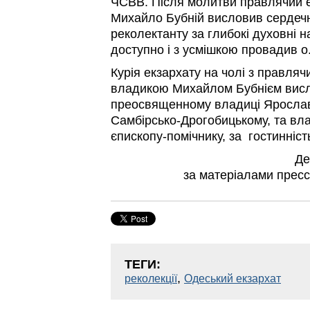
ЧСВВ. Після молитви правлячий 
Михайло Бубній висловив сердечн
реколектанту за глибокі духовні на
доступно і з усмішкою провадив о.
Курія екзархату на чолі з правля
владикою Михайлом Бубнієм вис
преосвященному владиці Ярославо
Самбірсько-Дрогобицькому, та вла
єпископу-помічнику, за гостинніст
Де
за матеріалами прес
ТЕГИ:
,
реколекції
Одеський екзархат