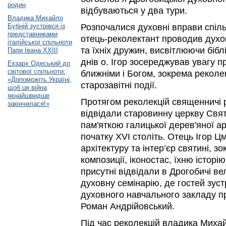
родин
відбуваються у два тури.
Владика Михайло
Бубній зустрівся із
Розпочалися духовні вправи спіл
представниками
отець-реколектант проводив духо
італійської спільноти
та їхніх дружин, висвітлюючи бібл
Папи Івана ХХІІІ
днів о. Ігор зосереджував увагу пр
Екзарх Одеський до
світової спільноти:
ближніми і Богом, зокрема рекол
«Допоможіть Україні,
старозавітні події.
щоб ця війна
якнайшвидше
Протягом реколекцій священничі 
закінчилася!»
відвідали старовинну церкву Свят
пам'яткою галицької дерев'яної ар
початку XVI століть. Отець Ігор Ц
архітектуру та інтер’єр святині, зо
композиції, іконостас, їхню історі
присутні відвідали в Дрогобичі ве
духовну семінарію, де гостей зустр
духовного навчального закладу пр
Роман Андрійовський.
Під час реколекцій владика Михайл