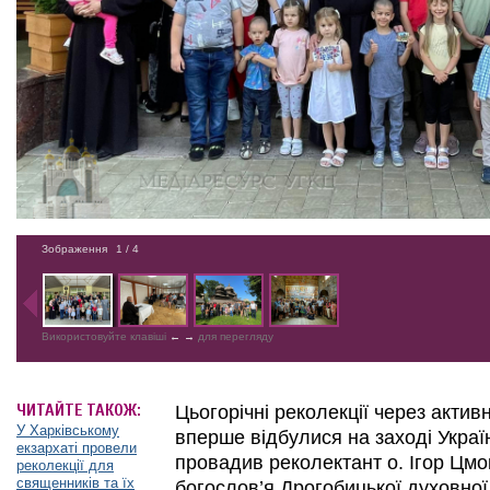
Зображення
1
/ 4
Використовуйте клавіші
←
→
для перегляду
ЧИТАЙТЕ ТАКОЖ:
Цьогорічні реколекції через активні
У Харківському
вперше відбулися на заході Україні
екзархаті провели
провадив реколектант о. Ігор Цмо
реколекції для
священників та їх
богослов’я Дрогобицької духовної 