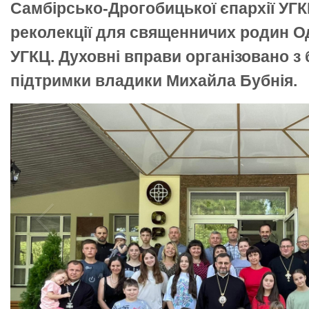
Самбірсько-Дрогобицької єпархії УГК
реколекції для священничих родин О
УГКЦ. Духовні вправи організовано з
підтримки владики Михайла Бубнія.