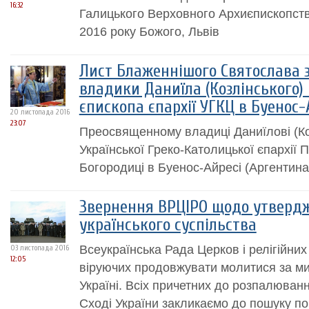
16:32
Галицького Верховного Архиєпископств
2016 року Божого, Львів
Лист Блаженнішого Святослава 
владики Даниїла (Козлінського)
єпископа єпархії УГКЦ в Буенос-
20 листопада 2016
23:07
Преосвященному владиці Даниїлові (Ко
Української Греко-Католицької єпархії 
Богородиці в Буенос-Айресі (Аргентина
Звернення ВРЦІРО щодо утвердж
українського суспільства
Всеукраїнська Рада Церков і релігійних 
03 листопада 2016
12:05
віруючих продовжувати молитися за ми
Україні. Всіх причетних до розпалюванн
Сході України закликаємо до пошуку по