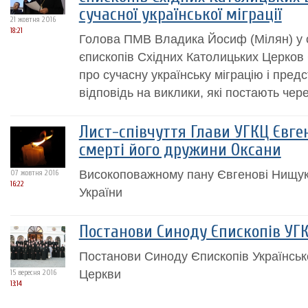
сучасної української міграції
21 жовтня 2016
18:21
Голова ПМВ Владика Йосиф (Мілян) у св
єпископів Східних Католицьких Церков 
про сучасну українську міграцію і пред
відповідь на виклики, які постають чере
Лист-співчуття Глави УГКЦ Євге
смерті його дружини Оксани
Високоповажному пану Євгенові Нищуку
07 жовтня 2016
16:22
України
Постанови Синоду Єпископів УГК
Постанови Синоду Єпископів Українськ
Церкви
15 вересня 2016
13:14