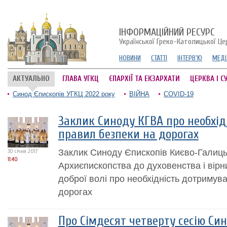
ІНФОРМАЦІЙНИЙ РЕСУРС
Української Греко-Католицької Це
НОВИНИ
СТАТТІ
ІНТЕРВ'Ю
МЕДІ
АКТУАЛЬНО
ГЛАВА УГКЦ
ЄПАРХІЇ ТА ЕКЗАРХАТИ
ЦЕРКВА І С
Синод Єпископів УГКЦ 2022 року
ВІЙНА
COVID-19
Заклик Синоду КГВА про необхі
правил безпеки на дорогах
Заклик Синоду Єпископів Києво-Галиць
30 січня 2017
11:40
Архиєпископства до духовенства і вірн
доброї волі про необхідність дотримув
дорогах
Про Сімдесят четверту сесію Си