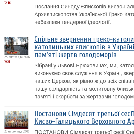
12:46
Послання Синоду Єпископів Києво-Гал
Архиєпископства Української Греко-Кат
небезпеки гендерної ідеології.
Спільне звернення греко-католи
католицьких єпископів в Україн
пам'яті жертв голодоморів
25 листопада 2016
19:21
Зібрані у Львові-Брюховичах, ми, Като
виконуємо своє служіння в Україні, зве
наших Церков, як рівно ж до всіх співві
нашу солідарність та молитовну близькіс
пам'яті і скорботи за жертвами голодомо
Постанови Сімдесят третьої сесі
Києво-Галицького Верховного А
ПОСТАНОВИ Сімдесят третьої сесії Син
23 листопада 2016