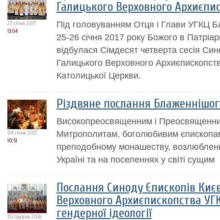
Галицького Верховного Архиєпи
Під головуванням Отця і Глави УГКЦ 
27 січня 2017
13:04
25-26 січня 2017 року Божого в Патріар
відбулася Сімдесят четверта сесія Син
Галицького Верховного Архиєпископства
Католицької Церкви.
Різдвяне послання Блаженнішог
Високопреосвященним і Преосвященни
Митрополитам, боголюбивим єпископам
04 січня 2017
10:51
преподобному монашеству, возлюблени
Україні та на поселеннях у світі сущим
Послання Синоду Єпископів Киє
Верховного Архиєпископства УГ
гендерної ідеології
03 грудня 2016