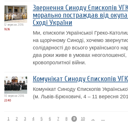
Звернення Синоду Єпископів УГКЦ
морально постраждав від окупац
Сході України
12 вересня 2016
16:36
Ми, єпископи Української Греко-Католиц
на щорічному Синоді, хочемо звернутис
солідарності до всього українського на
два роки живе в умовах неоголошеної, 
кровопролитної війни.
Комунікат Синоду Єпископів УГ
Комунікат Синоду Єпископів Українсько
(м. Львів-Брюховичі, 4 – 11 вересня 20
10 вересня 2016
22:40
1
2
3
4
5
6
7
8
9
10
→
…