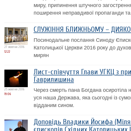
миру, припинення штучного загостренн
поширення неправдивої пропаганди та.
СЛУЖІННЯ БЛИЖНЬОМУ – ДИЯКОН
Посинодальне послання Синоду Єпископ
Католицької Церкви 2016 року до духов
27 жовтня 2016
12:22
мирян
Лист-співчуття Глави УГКЦ з пр
Гаврилишина
Через смерть пана Богдана осиротіла н
25 жовтня 2016
19:06
уся наша Держава, яка сьогодні із сумо
відданим сином.
Доповідь Владики Йосифа (Мілян
єпископів Східних Католицьких