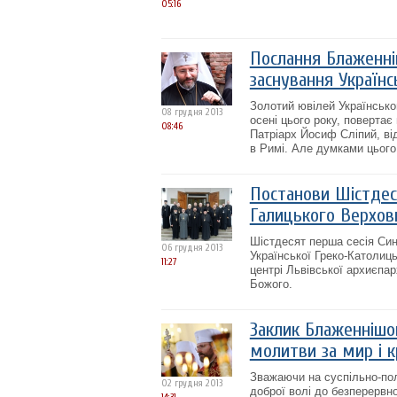
05:16
Послання Блаженні
заснування Українс
Золотий ювілей Українсько
08 грудня 2013
осені цього року, повертає
08:46
Патріарх Йосиф Сліпий, ві
в Римі. Але думками цього
Постанови Шістдеся
Галицького Верхов
Шістдесят перша сесія Си
06 грудня 2013
Української Греко-Католиц
11:27
центрі Львівської архиєпа
Божого.
Заклик Блаженнішог
молитви за мир і 
Зважаючи на суспільно-пол
02 грудня 2013
доброї волі до безперервн