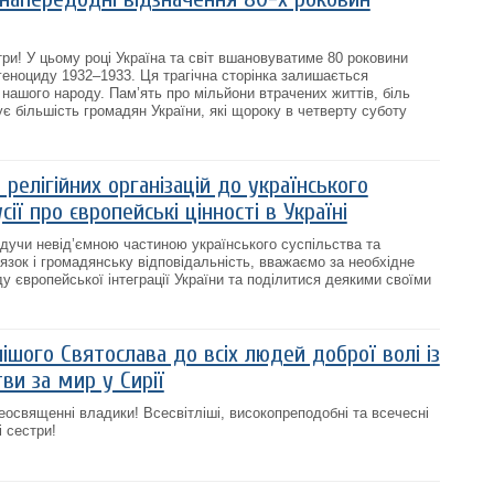
стри! У цьому році Україна та світ вшановуватиме 80 роковини
геноциду 1932–1933. Ця трагічна сторінка залишається
 нашого народу. Пам’ять про мільйони втрачених життів, біль
є більшість громадян України, які щороку в четверту суботу
 релігійних організацій до українського
ї про європейські цінності в Україні
дучи невід’ємною частиною українського суспільства та
язок і громадянську відповідальність, вважаємо за необхідне
у європейської інтеграції України та поділитися деякими своїми
шого Святослава до всіх людей доброї волі із
ви за мир у Сирії
освященні владики! Всесвітліші, високопреподобні та всечесні
і сестри!