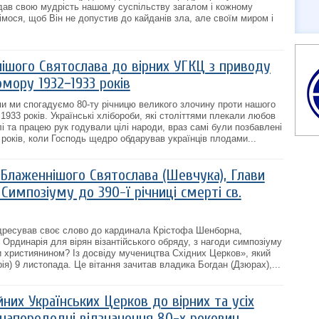
дав свою мудрість нашому суспільству загалом і кожному
мося, щоб Він не допустив до кайданів зла, але своїм миром і
ішого Святослава до вірних УГКЦ з приводу
омору 1932−1933 років
ми ми спогадуємо 80-ту річницю великого злочину проти нашого
933 років. Українські хлібороби, які століттями плекали любов
і та працею рук годували цілі народи, враз самі були позбавлені
 років, коли Господь щедро обдарував українців плодами...
 Блаженнішого Святослава (Шевчука), Глави
 Симпозіуму до 390-ї річниці смерті св.
ресував своє слово до кардинала Крістофа Шенборна,
Ординарія для вірян візантійського обряду, з нагоди симпозіуму
и християнином? Із досвіду мучеництва Східних Церков», який
рія) 9 листопада. Це вітання зачитав владика Богдан (Дзюрах),...
них Українських Церков до вірних та усіх
 напередодні відзначення 80-х роковин