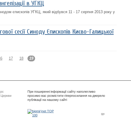
нгелізації в УГКЦ
одом єпископів УГКЦ, який відбувся 11 - 17 серпня 2013 року у
ової сесії Синоду Єпископів Києво-Галицької
16
17
18
19
урс
При поширенні інформації сайту наполегливо
ї Церкви
просимо вас розмістити гіперпосилання на джерело
публікації на нашому сайті