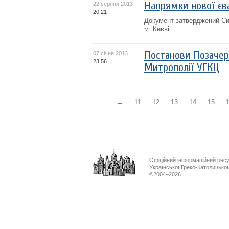
Напрямки нової єва
22 серпня 2013
20:21
Документ затверджений Син
м. Києві.
Постанови Позачерг
07 січня 2013
23:56
Митрополії УГКЦ
…
←
11
12
13
14
15
Офіційний інформаційний рес
Української Греко-Католицько
©2004–2026