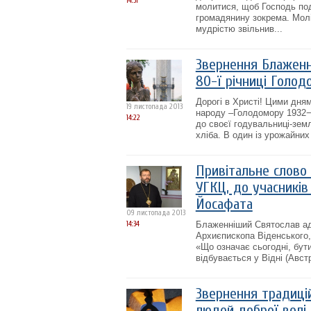
14:31
молитися, щоб Господь по
громадянину зокрема. Молі
мудрістю звільнив...
Звернення Блаженн
80-ї річниці Голод
Дорогі в Христі! Цими дня
19 листопада 2013
народу –Голодомору 1932−1
14:22
до своєї годувальниці-земл
хліба. В один із урожайних
Привітальне слово
УГКЦ, до учасників
Йосафата
09 листопада 2013
14:34
Блаженніший Святослав ад
Архиєпископа Віденського, 
«Що означає сьогодні, бут
відбувається у Відні (Авст
Звернення традицій
людей доброї волі