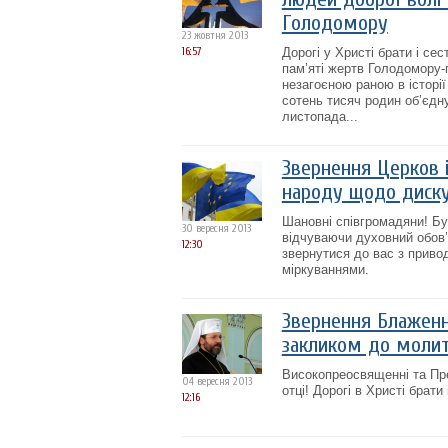
Голодомору
23 жовтня 2013
16:57
Дорогі у Христі брати і се
пам’яті жертв Голодомору-
незагоєною раною в історії
сотень тисяч родин об’єдну
листопада...
Звернення Церков і
народу щодо дискусі
Шановні співгромадяни! Бу
30 вересня 2013
відчуваючи духовний обов’
12:30
звернутися до вас з привод
міркуваннями.
Звернення Блаженні
закликом до молит
Високопреосвященні та Пре
04 вересня 2013
отці! Дорогі в Христі брати 
12:16