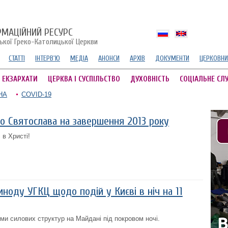
РМАЦІЙНИЙ РЕСУРС
ської Греко-Католицької Церкви
СТАТТІ
ІНТЕРВ'Ю
МЕДІА
АНОНСИ
АРХІВ
ДОКУМЕНТИ
ЦЕРКОВНИ
А ЕКЗАРХАТИ
ЦЕРКВА І СУСПІЛЬСТВО
ДУХОВНІСТЬ
СОЦІАЛЬНЕ СЛ
НА
COVID-19
о Святослава на завершення 2013 року
 в Христі!
иноду УГКЦ щодо подій у Києві в ніч на 11
ями силових структур на Майдані під покровом ночі.