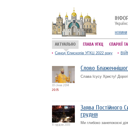
ІНФО
Україн
НОВИНИ
АКТУАЛЬНО
ГЛАВА УГКЦ
ЄПАРХІЇ Т
Синод Єпископів УГКЦ 2022 року
ВІЙ
Слово Блаженнішог
Слава Ісусу Христу! Дорогі
01 січня 2014
20:35
Заява Постійного С
грудня
Ми глибоко занепокоєні ді
11 грудня 2013