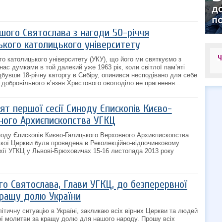
шого Святослава з нагоди 50-річчя
ького католицького університету
го католицького університету (УКУ), що його ми святкуємо з
 нас думками в той далекий уже 1963 рік, коли світлої пам’яті
дбувши 18-річну каторгу в Сибіру, опинився несподівано для себе
 добровільного в’язня Христового оволоділо не прагнення...
т першої сесії Синоду Єпископів Києво-
ного Архиєпископства УГКЦ
ноду Єпископів Києво-Галицького Верховного Архиєпископства
ької Церкви була проведена в Реколекційно-відпочинковому
рхії УГКЦ у Львові-Брюховичах 15-16 листопада 2013 року
о Святослава, Глави УГКЦ, до безперервної
кращу долю України
ітичну ситуацію в Україні, закликаю всіх вірних Церкви та людей
ої молитви за кращу долю для нашого народу. Прошу всіх