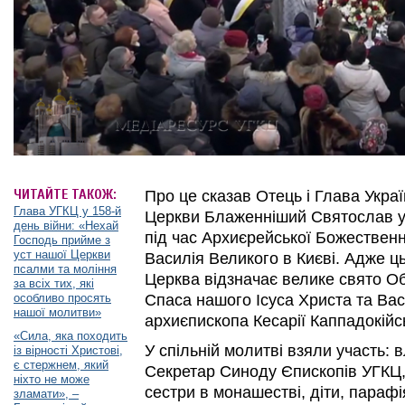
ЧИТАЙТЕ ТАКОЖ:
Про це сказав Отець і Глава Украї
Глава УГКЦ у 158-й
Церкви Блаженніший Святослав у 
день війни: «Нехай
під час Архиєрейської Божественно
Господь прийме з
уст нашої Церкви
Василія Великого в Києві. Адже ць
псалми та моління
Церква відзначає велике свято Об
за всіх тих, які
особливо просять
Спаса нашого Ісуса Христа та Вас
нашої молитви»
архиєпископа Кесарії Каппадокійс
«Сила, яка походить
У спільній молитві взяли участь: 
із вірності Христові,
є стержнем, який
Секретар Синоду Єпископів УГКЦ, а
ніхто не може
сестри в монашестві, діти, параф
зламати», –