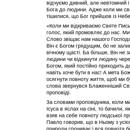
відчуємо дивний, але невтомний 
Бога до людини. Адже коли ми свя
тішилися, що Бог прийшов із Небе
«Коли ми відкриваємо Святе Пись
голос, який промовляє до нас. Ми
Слово звіщає нам нашого Господа
Він є Богом грядущим, бо не зали
вічному щасті. Ба більше, Він не 
людини чи відкинути людину через
Богом, який постійно приходить д
навіть хоче бути в нас! А мета Б
осягнути повноту життя, щоб ми 
слова звернувся Блаженніший Свя
проповіді.
За словами проповідника, коли м
Ісуса в яслах на сіні, то бачили, 
взяв на себе повноту людської п
Павло говорив, що в Ньому з усі
природи спочиває і вся повнота б