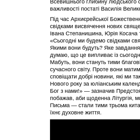
Всевишнього глибину людського 
важливості постаті Василія Велик
Під час Архиєрейської Божественно
свідками висвячення нових свяще
Івана Степанишина, Юрія Косача т
«Сьогодні ми будемо свідками св
Якими вони будуть? Яке завданн
думаю, що це випливає із сьогод
Мабуть, вони стануть тими благов
сучасного світу. Проте вони мати
сповіщати добрі новини, які ми та
Нового року за юліанським календ
Бог з нами!» — зазначив Предстоя
побажав, аби щоденна Літургія, м
Письма — стали тими трьома кита
їхнє духовне життя.