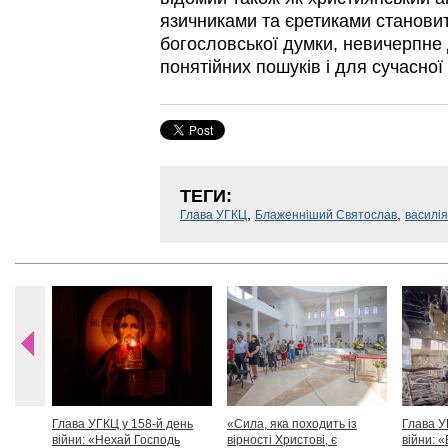
язичниками та єретиками станови
богословської думки, невичерпне
понятійних пошуків і для сучасної
ТЕГИ:
,
,
Глава УГКЦ
Блаженніший Святослав
василі
Глава УГКЦ у 158-й день
«Сила, яка походить із
Глава У
війни: «Нехай Господь
вірності Христові, є
війни: «