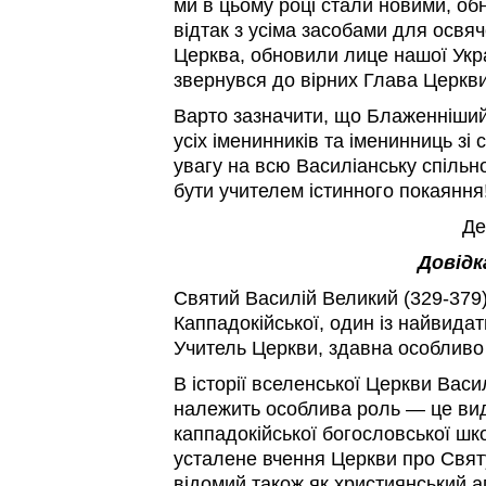
ми в цьому році стали новими, о
відтак з усіма засобами для освяч
Церква, обновили лице нашої Укр
звернувся до вірних Глава Церкви
Варто зазначити, що Блаженніший
усіх іменинників та іменинниць зі
увагу на всю Василіанську спільно
бути учителем істинного покаяння
Де
Довідк
Святий Василій Великий (329-379)
Каппадокійської, один із найвидат
Учитель Церкви, здавна особливо
В історії вселенської Церкви Вас
належить особлива роль — це ви
каппадокійської богословської шк
усталене вчення Церкви про Свят
відомий також як християнський ап