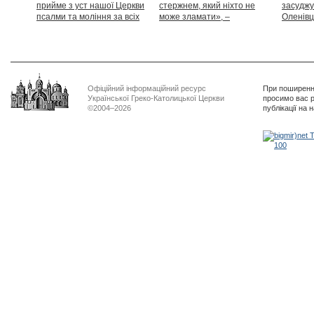
прийме з уст нашої Церкви
стержнем, який ніхто не
засуджу
псалми та моління за всіх
може зламати», –
Оленівці
тих, які особливо просять
Блаженніший Святослав
засудит
нашої молитви»
дикості
Офіційний інформаційний ресурс
При поширенні
Української Греко-Католицької Церкви
просимо вас р
©2004–2026
публікації на 