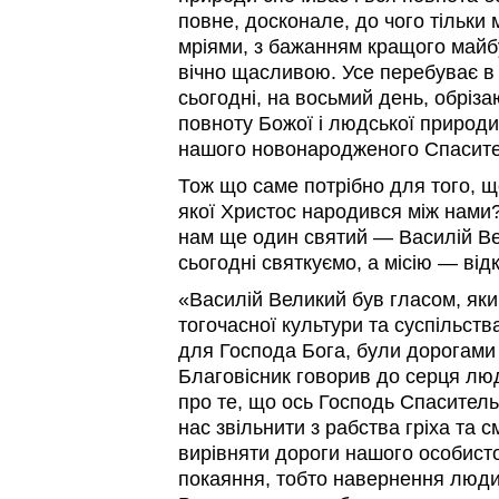
повне, досконале, до чого тільки 
мріями, з бажанням кращого майб
вічно щасливою. Усе перебуває в ц
сьогодні, на восьмий день, обріза
повноту Божої і людської природ
нашого новонародженого Спасите
Тож що саме потрібно для того, щ
якої Христос народився між нами?
нам ще один святий — Василій Ве
сьогодні святкуємо, а місію — від
«Василій Великий був гласом, яки
тогочасної культури та суспільств
для Господа Бога, були дорогами
Благовісник говорив до серця лю
про те, що ось Господь Спаситель
нас звільнити з рабства гріха та
вирівняти дороги нашого особисто
покаяння, тобто навернення люди