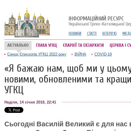
ІНФОРМАЦІЙНИЙ РЕСУРС
Української Греко-Католицької Це
НОВИНИ
СТАТТІ
ІНТЕРВ'Ю
МЕДІ
АКТУАЛЬНО
ГЛАВА УГКЦ
ЄПАРХІЇ ТА ЕКЗАРХАТИ
ЦЕРКВА І С
Синод Єпископів УГКЦ 2022 року
ВІЙНА
COVID-19
«Я бажаю нам, щоб ми у цьому
новими, обновленими та кращи
УГКЦ
Неділя, 14 січня 2018, 22:41
Сьогодні Василій Великий є для нас 