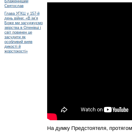
Блаженніший
Святослав
Глава УГКЦ у 157-й
день війни: «В ім’я
Боже ми засуджуємо
звірства в Оленівці і
світ повинен це
засудити як
особливий вияв
дикості й
жорстокості»
На думку Предстоятеля, протягом