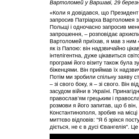
Вартоломей у Варшаві, 29 березн
«Коли я довідався, що Президен
запросив Патріарха Вартоломея з
Польщі і одночасно запросив мен
запрошення, – розповідає архиєпи
Вартоломей приїхав, я мав з ним 4
як із Папою: він надзвичайно цік
інтелігентна, дуже цікавиться сві
програмі його візиту також була зу
біженцями. Він приймав їх надзви
Потім ми зробили спільну заяву ст
– зі свого боку, я – зі свого. Він 
засудом війни в Україні. Принагідн
православ’ям грецьким і правосла
розмови я його запитав, що б він,
Константинополя, зробив на місці 
миттєво відповів: "Я б зрікся пост
діється, не є в дусі Євангелія". Ц