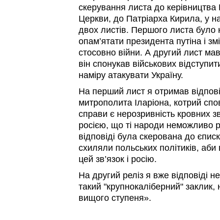
скерування листа до керівництва 
Церкви, до Патріарха Кирила, у на
двох листів. Першого листа було
опам’ятати президента путіна і зм
стосовно війни. А другий лист ма
він спонукав військових відступит
наміру атакувати Україну.
На перший лист я отримав відпові
митрополита Іларіона, котрий спо
справи є нерозривність кровних зв
росією, що ті народи неможливо р
відповіді була скерована до єпис
схиляли польських політиків, аби
цей зв’язок і росію.
На другий реліз я вже відповіді н
такий "крупнокаліберний" заклик,
вищого ступеня».