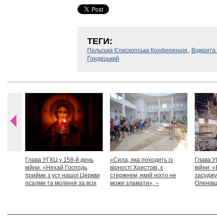
ТЕГИ:
,
Польська Єпископська Конференція
Відкрита
Ґондецький
Глава УГКЦ у 158-й день
«Сила, яка походить із
Глава У
війни: «Нехай Господь
вірності Христові, є
війни: «
прийме з уст нашої Церкви
стержнем, який ніхто не
засуджу
псалми та моління за всіх
може зламати», –
Оленівці
тих, які особливо просять
Блаженніший Святослав
засудит
нашої молитви»
дикості