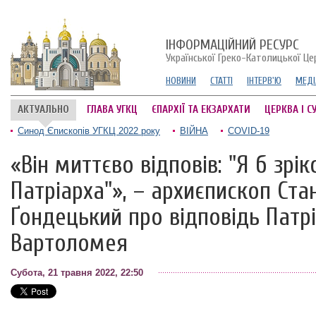
ІНФОРМАЦІЙНИЙ РЕСУРС
Української Греко-Католицької Це
НОВИНИ
СТАТТІ
ІНТЕРВ'Ю
МЕДІ
АКТУАЛЬНО
ГЛАВА УГКЦ
ЄПАРХІЇ ТА ЕКЗАРХАТИ
ЦЕРКВА І С
Синод Єпископів УГКЦ 2022 року
ВІЙНА
COVID-19
«Він миттєво відповів: "Я б зрік
Патріарха"», – архиєпископ Ста
Ґондецький про відповідь Патр
Вартоломея
Субота, 21 травня 2022, 22:50