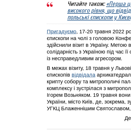
Читайте також:
«Перша ц
високого рівня, що відвід
польські єпископи у Києві,
Пригадуємо
, 17-20 травня 2022 ро
єпископи на чолі з головою Конфе
здійснили візит в Україну. Метою 
солідарність з Україною під час її
із несправедливим агресором.
В межах візиту, 18 травня у Львов
єпископів
відвідала
архикатедрал
крипту собору та митрополичі па
комплексу і зустрілася з митропо
Ігорем Возьняком. 19 травня вон
України, місто Київ, де, зокрема, 
УГКЦ Блаженнішим Святославом, а
Де