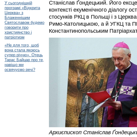
Станіслав Ґондецький. Його ексце
У сьогоднішній
програмі «Відкрита
контексті екуменічного діалогу ос
Церква» з
стосунків РКЦ в Польщі і з Церкв
Блаженнішим
Святославом будемо
Римо-Католицькою, а й УГКЦ та ПЦ
говорити про
Константинопольським Патріарха
християнство і
патріотизм
«Не для того, щоб
вона стала якоюсь
супер річчю». Отець
Тарас Байцар про те,
навіщо ми
освячуємо речі?
Архиєпископ Станіслав Ґондецьки