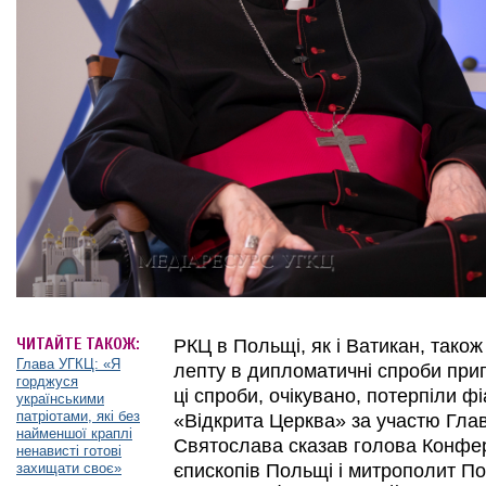
ЧИТАЙТЕ ТАКОЖ:
РКЦ в Польщі, як і Ватикан, тако
Глава УГКЦ: «Я
лепту в дипломатичні спроби прип
горджуся
ці спроби, очікувано, потерпіли ф
українськими
патріотами, які без
«Відкрита Церква» за участю Гл
найменшої краплі
Святослава сказав голова Конфер
ненависті готові
захищати своє»
єпископів Польщі і митрополит П