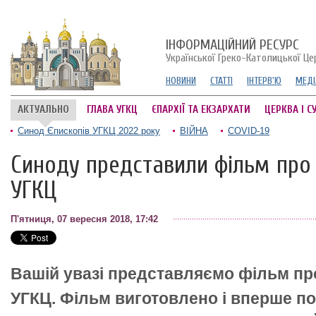
ІНФОРМАЦІЙНИЙ РЕСУРС
Української Греко-Католицької Це
НОВИНИ
СТАТТІ
ІНТЕРВ'Ю
МЕДІ
АКТУАЛЬНО
ГЛАВА УГКЦ
ЄПАРХІЇ ТА ЕКЗАРХАТИ
ЦЕРКВА І С
Синод Єпископів УГКЦ 2022 року
ВІЙНА
COVID-19
Синоду представили фільм про
УГКЦ
П'ятниця, 07 вересня 2018, 17:42
Вашій увазі представляємо фільм пр
УГКЦ. Фільм виготовлено і вперше п