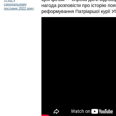
УГКЦ у
синодальному
нагода розповісти про історію поя
посланні 2022 року
реформування Патріаршої курії У