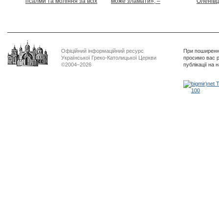
псалми та моління за всіх
може зламати», –
Оленівці
тих, які особливо просять
Блаженніший Святослав
засудит
нашої молитви»
дикості
Офіційний інформаційний ресурс
При поширенні
Української Греко-Католицької Церкви
просимо вас р
©2004–2026
публікації на 