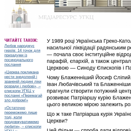
ЧИТАЙТЕ ТАКОЖ:
У 1989 році Українська Греко-Кат
Любов народжує
насильної ліквідації радянським 
героїв: 14 точок для
— почала своє інституційне відро
призадуми із
посинодального
парафій, єпархій, а також центра
послання
Церквою — Синоду Єпископів і Пат
«Церква покликана
нести знедоленій і
Чому Блаженніший Йосиф Сліпий
зраненій людині ліки
Іван Любачівський та Блаженніши
розради і любові», –
прагнули створити потужний центр
єпископи УГКЦ у
посланні «Перемагай
розвиває Патріаршу курію Блажен
зло добром!»
цього великою мірою залежить ро
«Остаточно
переможемо лише
Що ж таке Патріарша курія Україн
тоді, коли
Церкви?
продовжуватимемо
любити», – єпископи
Цей фільм — спроба дати відповід