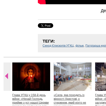
Де
ТЕГИ:
,
,
Синод Єпископів УГКЦ
фільм
Патріарша кур
Глава УГКЦ у 158-й день
«Сила, яка походить із
Глава У
війни: «Нехай Господь
вірності Христові, є
війни: «
прийме з уст нашої Церкви
стержнем, який ніхто не
засуджу