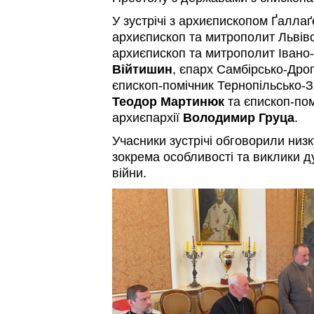
У зустрічі з архиєпископом Ґаллаґ
архиєпископ та митрополит Львів
архиєпископ та митрополит Івано
Війтишин
, єпарх Самбірсько-Др
єпископ-помічник Тернопільсько-З
Теодор Мартинюк
та єпископ-пом
архиєпархії
Володимир Груца
.
Учасники зустрічі обговорили низ
зокрема особливості та виклики 
війни.