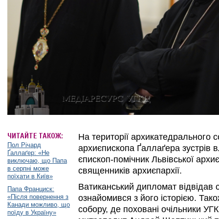
ЧИТАЙТЕ ТАКОЖ:
На території архикатедрального 
Пол Річард
архиєпископа Ґаллаґера зустрів 
Ґаллаґер: «Не
єпископ-помічник Львівської архиє
виключаю, що Папа
в серпні може
священників архиєпархії.
поїхати в Київ»
Ватиканський дипломат відвідав 
Папа Франциск:
«Після повернення з
ознайомився з його історією. Так
Канади можливо, що
собору, де поховані очільники УГ
поїду в Україну»