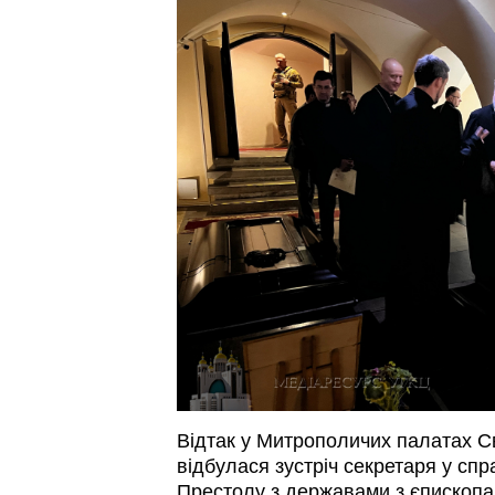
Відтак у Митрополичих палатах 
відбулася зустріч секретаря у спр
Престолу з державами з єпископ