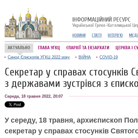
ІНФОРМАЦІЙНИЙ РЕСУРС
Української Греко-Католицької Це
НОВИНИ
СТАТТІ
ІНТЕРВ'Ю
МЕДІ
АКТУАЛЬНО
ГЛАВА УГКЦ
ЄПАРХІЇ ТА ЕКЗАРХАТИ
ЦЕРКВА І С
Синод Єпископів УГКЦ 2022 року
ВІЙНА
COVID-19
Секретар у справах стосунків 
з державами зустрівся з єписк
Середа, 18 травня 2022, 20:07
У середу, 18 травня, архиєпископ Пол
секретар у справах стосунків Святог