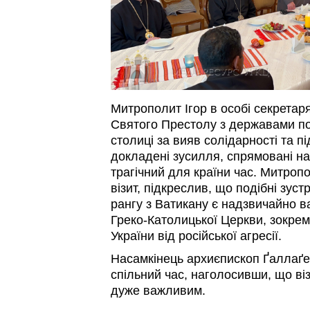
Митрополит Ігор в особі секретаря
Святого Престолу з державами по
столиці за вияв солідарності та пі
докладені зусилля, спрямовані на
трагічний для країни час. Митроп
візит, підкреслив, що подібні зуст
рангу з Ватикану є надзвичайно в
Греко-Католицької Церкви, зокрем
України від російської агресії.
Насамкінець архиєпископ Ґаллаґе
спільний час, наголосивши, що віз
дуже важливим.