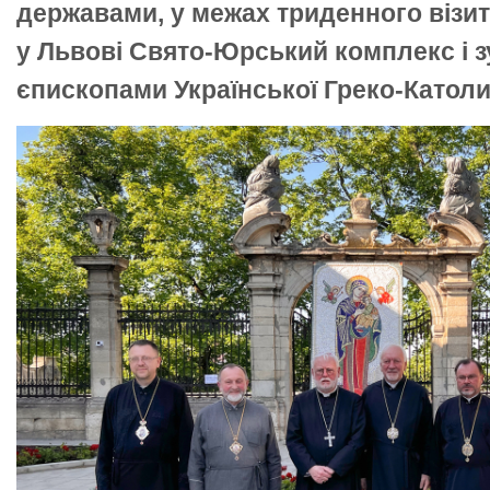
державами, у межах триденного візиту
у Львові Свято-Юрський комплекс і зу
єпископами Української Греко-Католи