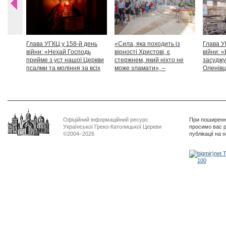
Глава УГКЦ у 158-й день
«Сила, яка походить із
Глава У
війни: «Нехай Господь
вірності Христові, є
війни: «
прийме з уст нашої Церкви
стержнем, який ніхто не
засуджу
псалми та моління за всіх
може зламати», –
Оленівці
тих, які особливо просять
Блаженніший Святослав
засудит
нашої молитви»
дикості
Офіційний інформаційний ресурс
При поширенні
Української Греко-Католицької Церкви
просимо вас р
©2004–2026
публікації на 