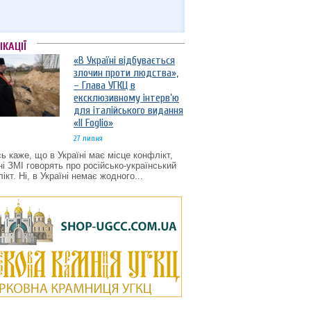
ІКАЦІЇ
«В Україні відбувається
злочин проти людства»,
– Глава УГКЦ в
ексклюзивному інтерв’ю
для італійського видання
«Il Foglio»
27 липня
ь каже, що в Україні має місце конфлікт,
ні ЗМІ говорять про російсько-український
ікт. Ні, в Україні немає жодного...