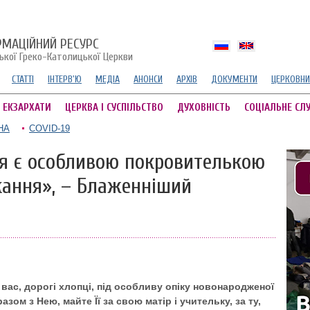
РМАЦІЙНИЙ РЕСУРС
ської Греко-Католицької Церкви
СТАТТІ
ІНТЕРВ'Ю
МЕДІА
АНОНСИ
АРХІВ
ДОКУМЕНТИ
ЦЕРКОВНИ
А ЕКЗАРХАТИ
ЦЕРКВА І СУСПІЛЬСТВО
ДУХОВНІСТЬ
СОЦІАЛЬНЕ СЛ
НА
COVID-19
я є особливою покровителькою
ання», – Блаженніший
вас, дорогі хлопці, під особливу опіку новонародженої
азом з Нею, майте Її за свою матір і учительку, за ту,