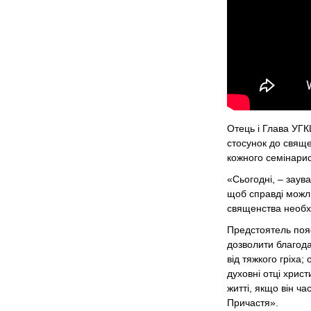
Отець і Глава УГК
стосунок до свяще
кожного семінарис
«Сьогодні, – заув
щоб справді можл
священства необхі
Предстоятель пояс
дозволити благода
від тяжкого гріха
духовні отці хрис
житті, якщо він ч
Причастя».