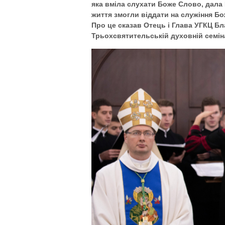
яка вміла слухати Боже Слово, дала 
життя змогли віддати на служіння Бо
Про це сказав Отець і Глава УГКЦ Бл
Трьохсвятительській духовній семіна