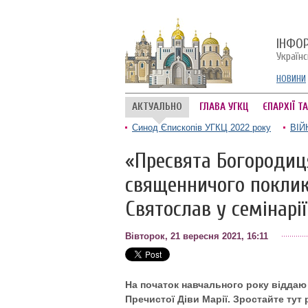
ІНФО
Україн
НОВИНИ
АКТУАЛЬНО
ГЛАВА УГКЦ
ЄПАРХІЇ Т
Синод Єпископів УГКЦ 2022 року
ВІЙ
«Пресвята Богородиц
священничого поклик
Святослав у семінарії
Вівторок, 21 вересня 2021, 16:11
На початок навчального року віддаю 
Пречистої Діви Марії. Зростайте тут р