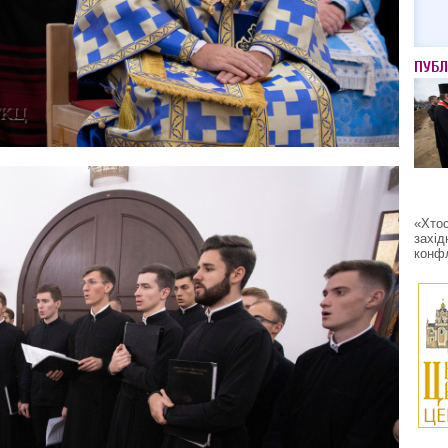
ПУБЛ
«Хтос
захід
конфл