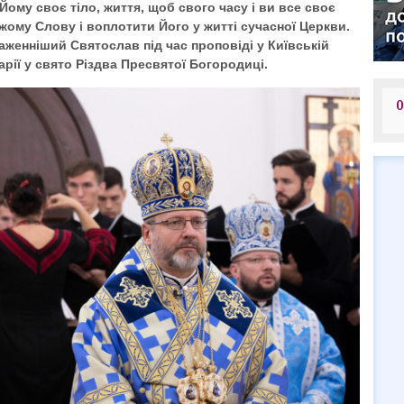
Йому своє тіло, життя, щоб свого часу і ви все своє
жому Слову і воплотити Його у житті сучасної Церкви.
аженніший Святослав під час проповіді у Київській
рії у свято Різдва Пресвятої Богородиці.
О