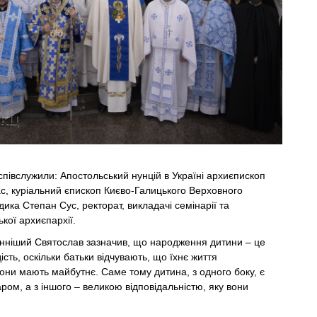
співслужили: Апостольський нунцій в Україні архиєпископ
с, куріальний єпископ Києво-Галицького Верховного
ика Степан Сус, ректорат, викладачі семінарії та
кої архиєпархії.
енніший Святослав зазначив, що народження дитини – це
сть, оскільки батьки відчувають, що їхнє життя
вони мають майбутнє. Саме тому дитина, з одного боку, є
ом, а з іншого – великою відповідальністю, яку вони