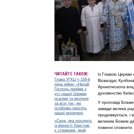
ЧИТАЙТЕ ТАКОЖ:
Із Главою Церкви 
Глава УГКЦ у 158-й
Вісвалдас Кулбока
день війни: «Нехай
Архиєпископа влад
Господь прийме з
духовенство Київсь
уст нашої Церкви
псалми та моління
У проповіді Блаж
за всіх тих, які
особливо просять
завжди велика раді
нашої молитви»
продовжується, і 
«Сила, яка походить
великим Божим дар
із вірності Христові,
повинні сповнити.
є стержнем, який