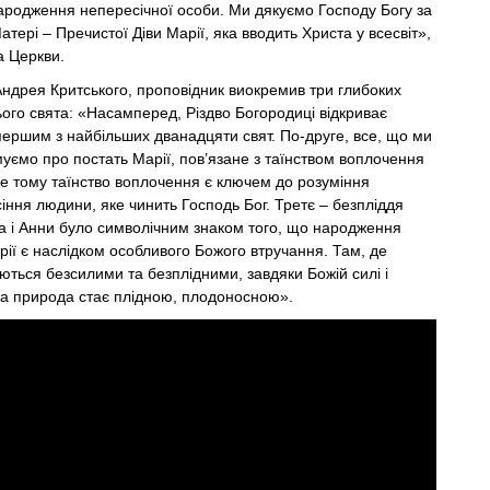
ародження непересічної особи. Ми дякуємо Господу Богу за
тері – Пречистої Діви Марії, яка вводить Христа у всесвіт»,
а Церкви.
ндрея Критського, проповідник виокремив три глибоких
ього свята: «Насамперед, Різдво Богородиці відкриває
є першим з найбільших дванадцяти свят. По-друге, все, що ми
муємо про постать Марії, пов’язане з таїнством воплочення
е тому таїнство воплочення є ключем до розуміння
сіння людини, яке чинить Господь Бог. Третє – безпліддя
 і Анни було символічним знаком того, що народження
рії є наслідком особливого Божого втручання. Там, де
ються безсилими та безплідними, завдяки Божій силі і
а природа стає плідною, плодоносною».