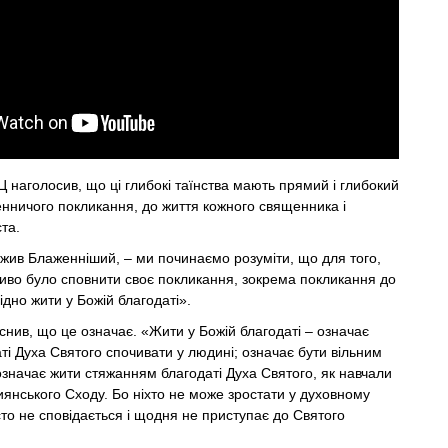
Ц наголосив, що ці глибокі таїнства мають прямий і глибокий
нничого покликання, до життя кожного священника і
та.
ажив Блаженніший, – ми починаємо розуміти, що для того,
иво було сповнити своє покликання, зокрема покликання до
дно жити у Божій благодаті».
нив, що це означає. «Жити у Божій благодаті – означає
ті Духа Святого спочивати у людині; означає бути вільним
; означає жити стяжанням благодаті Духа Святого, як навчали
тиянського Сходу. Бо ніхто не може зростати у духовному
асто не сповідається і щодня не приступає до Святого