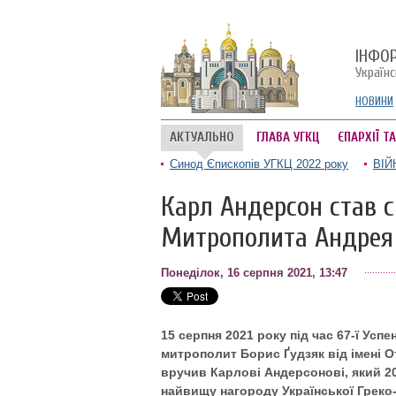
ІНФО
Україн
НОВИНИ
АКТУАЛЬНО
ГЛАВА УГКЦ
ЄПАРХІЇ Т
Синод Єпископів УГКЦ 2022 року
ВІЙ
Карл Андерсон став 
Митрополита Андрея
Понеділок, 16 серпня 2021, 13:47
15 серпня 2021 року під час 67-ї Усп
митрополит Борис Ґудзяк від імені О
вручив Карлові Андерсонові, який 2
найвищу нагороду Української Грек