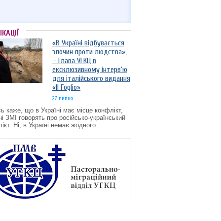
ІКАЦІЇ
«В Україні відбувається
злочин проти людства»,
– Глава УГКЦ в
ексклюзивному інтерв’ю
для італійського видання
«Il Foglio»
27 липня
ь каже, що в Україні має місце конфлікт,
ні ЗМІ говорять про російсько-український
ікт. Ні, в Україні немає жодного...