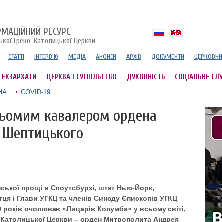
РМАЦІЙНИЙ РЕСУРС
ської Греко-Католицької Церкви
СТАТТІ
ІНТЕРВ'Ю
МЕДІА
АНОНСИ
АРХІВ
ДОКУМЕНТИ
ЦЕРКОВНИ
А ЕКЗАРХАТИ
ЦЕРКВА І СУСПІЛЬСТВО
ДУХОВНІСТЬ
СОЦІАЛЬНЕ СЛ
НА
COVID-19
сьомим кавалером ордена
 Шептицького
енської прощі в Слоутсбурзі, штат Нью-Йорк,
тця і Глави УГКЦ та членів Синоду Єпископів УГКЦ
0 років очолював «Лицарів Колумба» у всьому світі,
о-Католицької Церкви – орден Митрополита Андрея