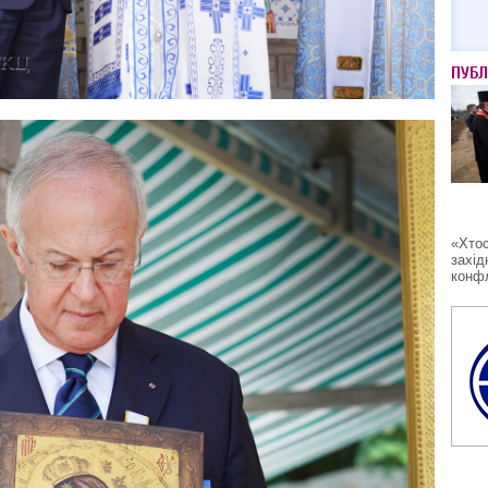
ПУБЛ
«Хтос
захід
конфл