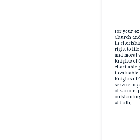
For your ex
Church and 
in cherishi
right to li
and moral s
Knights of
charitable 
invaluable 
Knights of 
service org
of various 
outstanding
of faith,