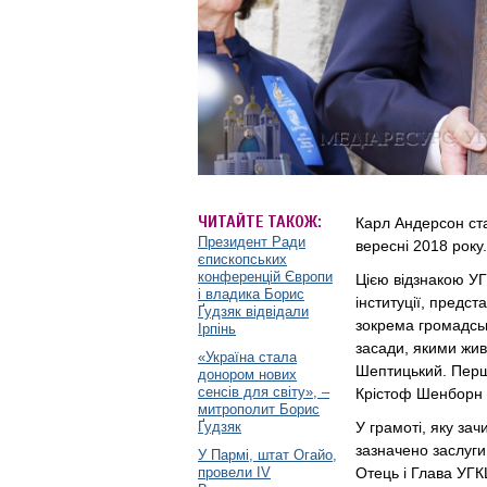
ЧИТАЙТЕ ТАКОЖ:
Карл Андерсон ст
Президент Ради
вересні 2018 року.
єпископських
конференцій Європи
Цією відзнакою УГ
і владика Борис
інституції, предста
Ґудзяк відвідали
зокрема громадськ
Ірпінь
засади, якими жив
«Україна стала
Шептицький. Перш
донором нових
сенсів для світу», –
Крістоф Шенборн у
митрополит Борис
Ґудзяк
У грамоті, яку за
зазначено заслуги
У Пармі, штат Огайо,
провели IV
Отець і Глава УГК