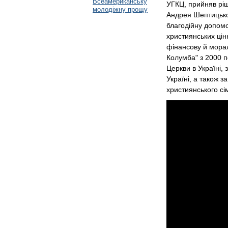
Всеамериканську
УГКЦ, прийняв рі
молодіжну прощу
Андрея Шептицьког
благодійну допомо
християнських цінн
фінансову й морал
Колумба" з 2000 по
Церкви в Україні, 
Україні, а також з
християнського сім