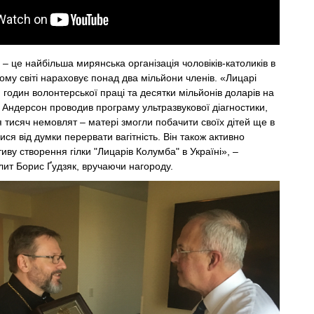
– це найбільша мирянська організація чоловіків-католиків в
ьому світі нараховує понад два мільйони членів. «Лицарі
 годин волонтерської праці та десятки мільйонів доларів на
н Андерсон проводив програму ультразвукової діагностики,
 тисяч немовлят – матері змогли побачити своїх дітей ще в
ися від думки перервати вагітність. Він також активно
тиву створення гілки "Лицарів Колумба" в Україні», –
ит Борис Ґудзяк, вручаючи нагороду.