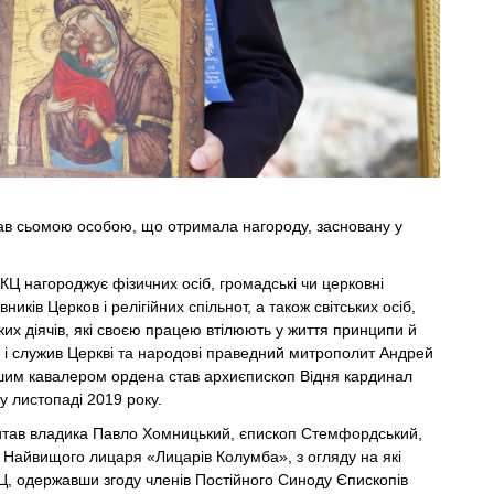
ав сьомою особою, що отримала нагороду, засновану у
КЦ нагороджує фізичних осіб, громадські чи церковні
вників Церков і релігійних спільнот, а також світських осіб,
их діячів, які своєю працею втілюють у життя принципи й
 і служив Церкві та народові праведний митрополит Андрей
им кавалером ордена став архиєпископ Відня кардинал
 листопаді 2019 року.
читав владика Павло Хомницький, єпископ Стемфордський,
 Найвищого лицаря «Лицарів Колумба», з огляду на які
Ц, одержавши згоду членів Постійного Синоду Єпископів