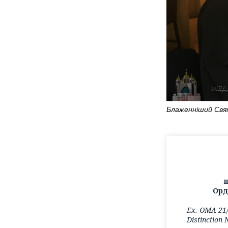
Блаженніший
Свя
п
Орд
Ex. ОМА 21
Distinction 