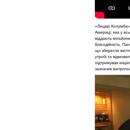
«Лицарі Колумба» 
Америці, яка у вс
віддають мільйони
благодійність. Па
що зберегла життя
утробі та відмовил
підтримував ініціа
зазначив митропол