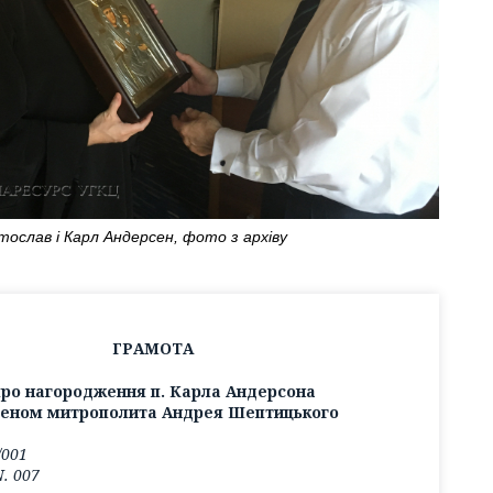
тослав і Карл Андерсен, фото з архіву
ГРАМОТА
ро нагородження п. Карла Андерсона
еном митрополита Андрея Шептицького
/001
N. 007