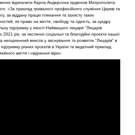
шення відзначити Карла Андерсона орденом Митрополита
о: «За приклад тривалого професійного служіння Церкві та
гу, за віддану працю плекання та захисту таких
остей, як право на життя, свободу та гідність, за щедру
ьну підтримку у якості Найвищого лицаря "Лицарів
 2021 рік, за численні соціальні та благодійні проєкти нашої
за неоціненний внесок у заснування та розвиток "Лицарів" в
а підтримку різних проєктів в Україні та видатний приклад
ейного життя і свідчення віри».