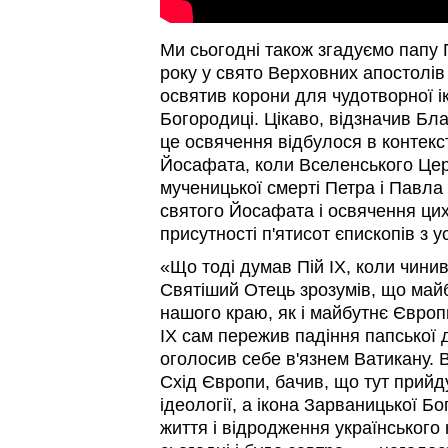
Ми сьогодні також згадуємо папу П
року у свято Верховних апостолів
освятив корони для чудотворної і
Богородиці. Цікаво, відзначив Б
це освячення відбулося в контекст
Йосафата, коли Вселенського Цер
мученицької смерті Петра і Павла
святого Йосафата і освячення цих
присутності п'ятисот єпископів з у
«Що тоді думав Пій ІХ, коли чинив
Святіший Отець зрозумів, що майб
нашого краю, як і майбутнє Європи
ІХ сам пережив падіння папської д
оголосив себе в'язнем Ватикану. В
Схід Європи, бачив, що тут прийдуть
ідеології, а ікона Зарваницької 
життя і відродження українського н