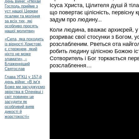
день війни: «Нехай
Ісуса Христа, Цілителя душі й тіла
Господь прийме з
уст нашої Церкви
що повертає цілісність, первісну 
псалми та моління
задум про людину...
за всіх тих, які
особливо просять
Коли людина, вважає архиєрей, у 
нашої молитви»
розриває свої стосунки з Богом, 
«Сила, яка походить
розслабленим. Рветься ота найгол
із вірності Христові,
є стержнем, який
робить людину цілісною Божою іст
ніхто не може
Сотворитель і Бог торкається пер
зламати», –
Блаженніший
розслаблення…
Святослав
Глава УГКЦ у 157-й
день війни: «В ім’я
Боже ми засуджуємо
звірства в Оленівці і
світ повинен це
засудити як
особливий вияв
дикості й
жорстокості»