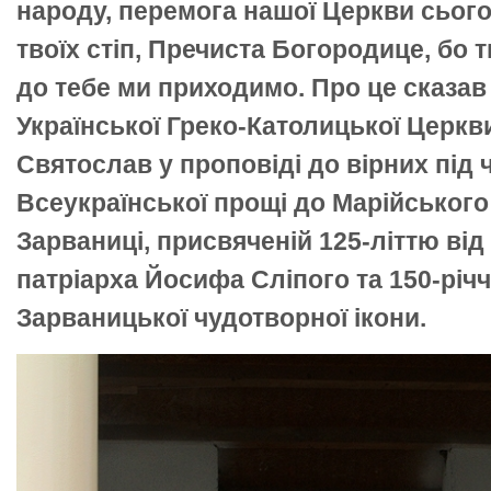
народу, перемога нашої Церкви сьогод
твоїх стіп, Пречиста Богородице, бо 
до тебе ми приходимо. Про це сказав
Української Греко-Католицької Церк
Святослав у проповіді до вірних під 
Всеукраїнської прощі до Марійського
Зарваниці, присвяченій 125-літтю ві
патріарха Йосифа Сліпого та 150-річ
Зарваницької чудотворної ікони.