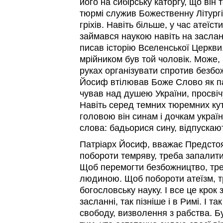
його на сибірську каторгу, що він 
тюрмі служив Божественну Літургію
гріхів. Навіть більше, у час атеїс
займався наукою навіть на засланн
писав історію Вселенської Церкви.
мрійником був той чоловік. Може, 
руках організувати спротив безбож
Йосиф втілював Боже Слово як па
чував над душею України, просвіч
Навіть серед темних тюремних ку
головою він синам і дочкам украї
слова: бадьорися сину, відпускають
Патріарх Йосиф, вважає Предстоя
побороти темряву, треба запалити
Щоб перемогти безбожництво, тр
людиною. Щоб побороти атеїзм, 
богословську науку. І все це крок 
засланні, так пізніше і в Римі. І та
свободу, визволення з рабства. Б