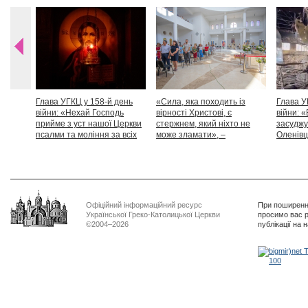
Глава УГКЦ у 158-й день
«Сила, яка походить із
Глава У
війни: «Нехай Господь
вірності Христові, є
війни: «
прийме з уст нашої Церкви
стержнем, який ніхто не
засуджу
псалми та моління за всіх
може зламати», –
Оленівці
тих, які особливо просять
Блаженніший Святослав
засудит
нашої молитви»
дикості
Офіційний інформаційний ресурс
При поширенні
Української Греко-Католицької Церкви
просимо вас р
©2004–2026
публікації на 