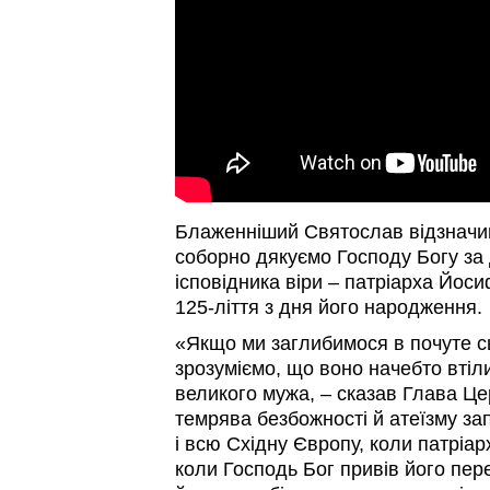
Блаженніший Святослав відзначив
соборно дякуємо Господу Богу за 
ісповідника віри – патріарха Йос
125-ліття з дня його народження.
«Якщо ми заглибимося в почуте с
зрозуміємо, що воно начебто втіли
великого мужа, – сказав Глава Цер
темрява безбожності й атеїзму з
і всю Східну Європу, коли патріар
коли Господь Бог привів його пере