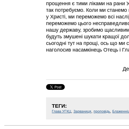
прощення є тими ліками на рани Ук
так потребуємо. Коли ми станемо 
у Христі, ми переможемо всі наслі
переможемо цього несправедливо
нашу державу, зробимо щасливими 
будуть змушені шукати кращої дол
сьогодні тут на прощі, ось що ми 
наголосив насамкінець Отець і Гл
Де
ТЕГИ:
,
,
,
Глава УГКЦ
Зарваниця
проповідь
Блаженні