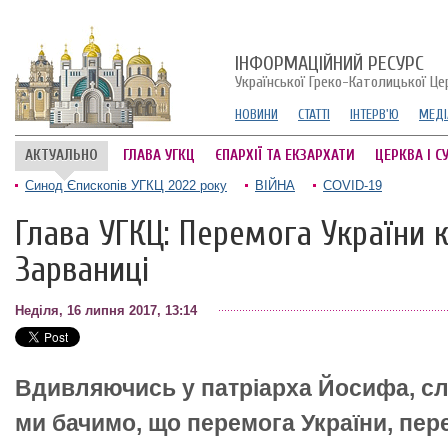
ІНФОРМАЦІЙНИЙ РЕСУРС
Української Греко-Католицької Це
НОВИНИ
СТАТТІ
ІНТЕРВ'Ю
МЕДІ
АКТУАЛЬНО
ГЛАВА УГКЦ
ЄПАРХІЇ ТА ЕКЗАРХАТИ
ЦЕРКВА І С
Синод Єпископів УГКЦ 2022 року
ВІЙНА
COVID-19
Глава УГКЦ: Перемога України к
Зарваниці
Неділя, 16 липня 2017, 13:14
Вдивляючись у патріарха Йосифа, слу
ми бачимо, що перемога України, пе