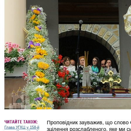
ЧИТАЙТЕ ТАКОЖ:
Проповідник зауважив, що слово 
Глава УГКЦ у 158-й
зцілення розслабленого, яке ми с