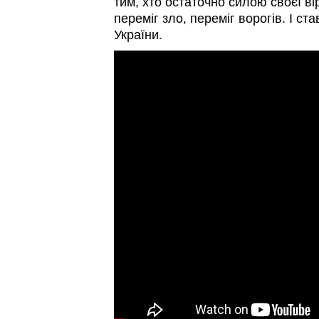
тим, хто остаточно силою своєї ві
переміг зло, переміг ворогів. І ст
України.