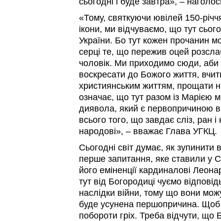
сьогодні і буде завтра», – наголо
«Тому, святкуючи ювілей 150-річчя
ікони, ми відчуваємо, що тут сьог
України. Бо тут кожен прочанин м
серці те, що пережив оцей розсл
чоловік. Ми приходимо сюди, аби 
воскресати до Божого життя, вчи
християнським життям, прощати на
означає, що тут разом із Марією 
диявола, який є первопричиною ві
всього того, що завдає сліз, ран і
народові», – вважає Глава УГКЦ.
Сьогодні світ думає, як зупинити в
перше запитання, яке ставили у С
його еміненції кардиналові Леонар
тут від Богородиці чуємо відповід
наслідки війни, тому що вони мож
буде усунена першопричина. Щоб 
побороти гріх. Треба відчути, що