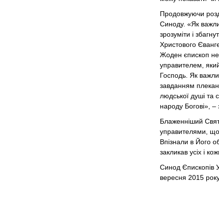
Продовжуючи розд
Синоду. «Як важли
зрозуміти і збагн
Христового Єванге
Жоден єпископ не 
управителем, який
Господь. Як важли
завданням плеканн
людської душі та 
народу Богові», –
Блаженніший Свят
управителями, щоб
Впізнали в Його о
закликав усіх і к
Синод Єпископів У
вересня 2015 року