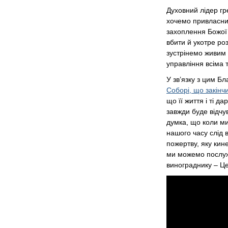
Духовний лідер гр
хочемо привласнит
захоплення Божої 
вбити й укотре ро
зустрінемо живим 
управління всіма т
У зв’язку з цим Б
Соборі, що закін
що її життя і ті д
завжди буде відчув
думка, що коли ми
нашого часу слід 
пожертву, яку кин
ми можемо послуж
винограднику – Це