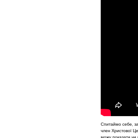
Спитаймо себе, з
член Христової Це
можу показати чи 