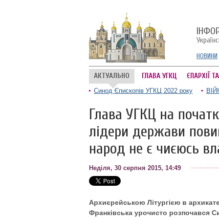
ІНФО
Україн
НОВИНИ
АКТУАЛЬНО
ГЛАВА УГКЦ
ЄПАРХІЇ Т
Синод Єпископів УГКЦ 2022 року
ВІЙ
Глава УГКЦ на початку
лідери держави повин
народ не є чиєюсь вл
Неділя, 30 серпня 2015, 14:49
Архиєрейською Літургією в архикате
Франківська урочисто розпочався Си