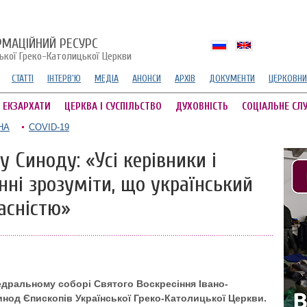
РМАЦІЙНИЙ РЕСУРС
ської Греко-Католицької Церкви
СТАТТІ
ІНТЕРВ'Ю
МЕДІА
АНОНСИ
АРХІВ
ДОКУМЕНТИ
ЦЕРКОВНИ
А ЕКЗАРХАТИ
ЦЕРКВА І СУСПІЛЬСТВО
ДУХОВНІСТЬ
СОЦІАЛЬНЕ СЛ
НА
COVID-19
 Синоду: «Усі керівники і
ні зрозуміти, що український
асністю»
дральному соборі Святого Воскресіння Івано-
нод Єпископів Української Греко-Католицької Церкви.