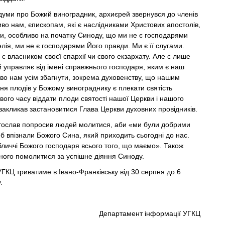
уми про Божий виноградник, архиєрей звернувся до членів
во нам, єпископам, які є наслідниками Христових апостолів,
ути, особливо на початку Синоду, що ми не є господарями
лія, ми не є господарями Його правди. Ми є її слугами.
є власником своєї єпархії чи свого екзархату. Але є лише
 управляє від імені справжнього господаря, яким є наш
во нам усім збагнути, зокрема духовенству, що нашим
я плодів у Божому винограднику є плекати святість
свого часу віддати плоди святості нашої Церкви і нашого
 закликав застановитися Глава Церкви духовних провідників.
ослав попросив людей молитися, аби «ми були добрими
 впізнали Божого Сина, який приходить сьогодні до нас.
бличчі Божого господаря всього того, що маємо». Також
ожного помолитися за успішне діяння Синоду.
ГКЦ триватиме в Івано-Франківську від 30 серпня до 6
.
Департамент інформації УГКЦ