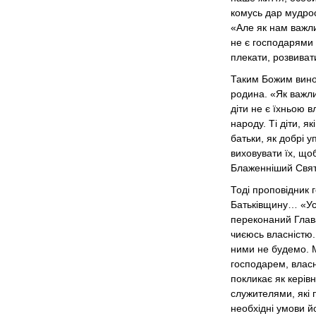
комусь дар мудрос
«Але як нам важли
не є господарями 
плекати, розвивати
Таким Божим виног
родина. «Як важли
діти не є їхньою в
народу. Ті діти, 
батьки, як добрі у
виховувати їх, щоб
Блаженніший Свят
Тоді проповідник 
Батьківщину… «Усі 
переконаний Глава
чиєюсь власністю.
ними не будемо. М
господарем, власни
покликає як керів
служителями, які 
необхідні умови йо