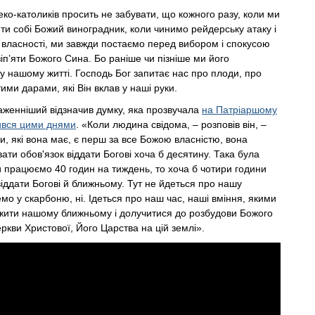
еко-католиків просить не забувати, що кожного разу, коли ми
и собі Божий виноградник, коли чинимо рейдерську атаку і
власності, ми завжди постаємо перед вибором і спокусою
зіп’яти Божого Сина. Бо раніше чи пізніше ми його
у нашому житті. Господь Бог запитає нас про плоди, про
ими дарами, які Він вклав у наші руки.
лаженніший відзначив думку, яка прозвучала
на Патріаршому
чився цими днями
. «Коли людина свідома, – розповів він, –
ари, які вона має, є перш за все Божою власністю, вона
ати обов'язок віддати Богові хоча б десятину. Така була
 працюємо 40 годин на тиждень, то хоча б чотири години
віддати Богові й ближньому. Тут не йдеться про нашу
емо у скарбоню, ні. Ідеться про наш час, наші вміння, якими
ити нашому ближньому і долучитися до розбудови Божого
ркви Христової, Його Царства на цій землі».