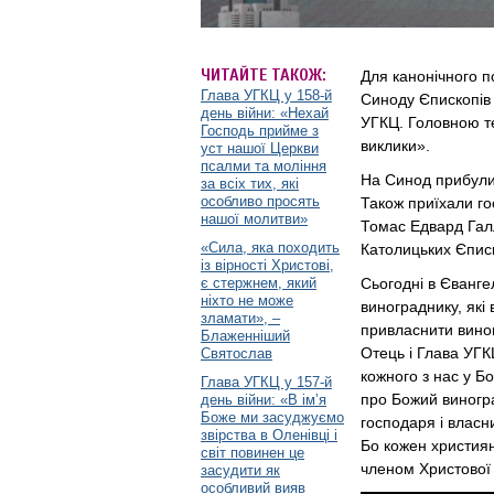
ЧИТАЙТЕ ТАКОЖ:
Для канонічного п
Глава УГКЦ у 158-й
Синоду Єпископів
день війни: «Нехай
УГКЦ. Головною т
Господь прийме з
виклики».
уст нашої Церкви
псалми та моління
На Синод прибули в
за всіх тих, які
особливо просять
Також приїхали гос
нашої молитви»
Томас Едвард Галл
«Сила, яка походить
Католицьких Єписк
із вірності Христові,
є стержнем, який
Сьогодні в Єванге
ніхто не може
винограднику, які
зламати», –
привласнити виногр
Блаженніший
Отець і Глава УГ
Святослав
кожного з нас у Б
Глава УГКЦ у 157-й
про Божий виногра
день війни: «В ім’я
Боже ми засуджуємо
господаря і власн
звірства в Оленівці і
Бо кожен християн
світ повинен це
членом Христової
засудити як
особливий вияв