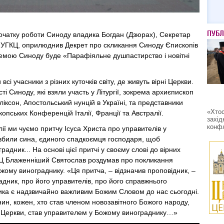
ПУБЛ
очатку роботи Синоду владика Богдан (Дзюрах), Секретар
 УГКЦ, оприлюднив Декрет про скликання Синоду Єпископів
емою Синоду буде «Парафіяльне душпастирство і новітні
сі учасники з різних куточків світу, де живуть вірні Церкви.
ті Синоду, які взяли участь у Літургії, зокрема архиєпископ
іксон, Апостольський нунцій в Україні, та представники
«Хтос
опських Конференцій Італії, Франції та Австралії.
захід
конфл
лії ми чуємо притчу Ісуса Христа про управителів у
 вбили сина, єдиного спадкоємця господаря, щоб
адник... На основі цієї притчі у своєму слові до вірних
КЦ Блаженніший Святослав роздумав про покликання
ожому винограднику. «Ця притча, – відзначив проповідник, –
дник, про його управителів, про його справжнього
ика є надзвичайно важливим Божим Словом до нас сьогодні.
ин, кожен, хто став членом новозавітного Божого народу,
 Церкви, став управителем у Божому винограднику…»