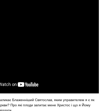
акликає Блаженніший Святослав, яким управителем я є як
ркви? Про які плоди запитає мене Христос і що я Йому
віддати.