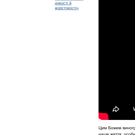
дикості й
жорстокості»
Цим Божим виногр
наше життя, особис