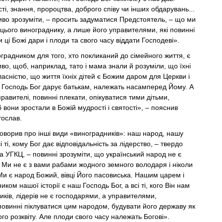
ті, знання, пророцтва, доброго співу чи інших обдарувань...
во зрозуміти, – просить задуматися Предстоятель, – що ми
цього винограднику, а лише його управителями, які повинні
 ці Божі дари і плоди та свого часу віддати Господеві».
радником для того, хто покликаний до сімейного життя, є
во, щоб, наприклад, тато і мама знали й розуміли, що їхні
ласністю, що життя їхніх дітей є Божим даром для Церкви і
які Господь Бог дарує батькам, належать насамперед Йому. А
правителі, повинні плекати, опікуватися тими дітьми,
 вони зростали в Божій мудрості і святості», – пояснив
ослав.
говорив про інші види «виноградників»: наш народ, нашу
ті, кому Бог дає відповідальність за лідерство, – твердо
 УГКЦ, – повинні зрозуміти, що український народ не є
 Ми не є з вами рабами жодного земного володаря і ніколи
и є народ Божий, вівці Його пасовиська. Нашим царем і
ком нашої історії є наш Господь Бог, а всі ті, кого Він нам
ників, лідерів не є господарями, а управителями,
повинні піклуватися цим народом, будувати його державу як
го розквіту. Але плоди свого часу належать Богові».