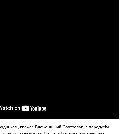
адником, вважає Блаженніший Святослав, є передусім
ті дари і таланти, які Господь Бог кожному з нас дав: