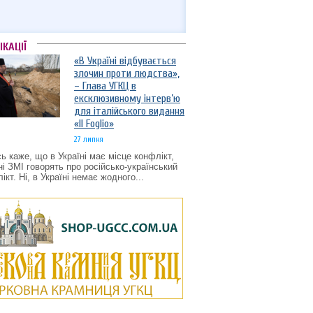
ІКАЦІЇ
«В Україні відбувається
злочин проти людства»,
– Глава УГКЦ в
ексклюзивному інтерв’ю
для італійського видання
«Il Foglio»
27 липня
ь каже, що в Україні має місце конфлікт,
ні ЗМІ говорять про російсько-український
ікт. Ні, в Україні немає жодного...