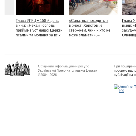
Глава УГКЦ у 158-й день
«Сила, яка походить із
Глава У
війни: «Нехай Господь
вірності Христові, є
війни: «
прийме з уст нашої Церкви
стержнем, який ніхто не
засуджу
псалми та моління за всіх
може зламати», –
Оленівці
тих, які особливо просять
Блаженніший Святослав
засудит
нашої молитви»
дикості
Офіційний інформаційний ресурс
При поширенні
Української Греко-Католицької Церкви
просимо вас р
©2004–2026
публікації на 