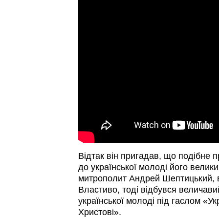
Відтак він пригадав, що подібне 
до української молоді його велик
митрополит Андрей Шептицький, 
Властиво, тоді відбувся величавий
української молоді під гаслом «У
Христові».