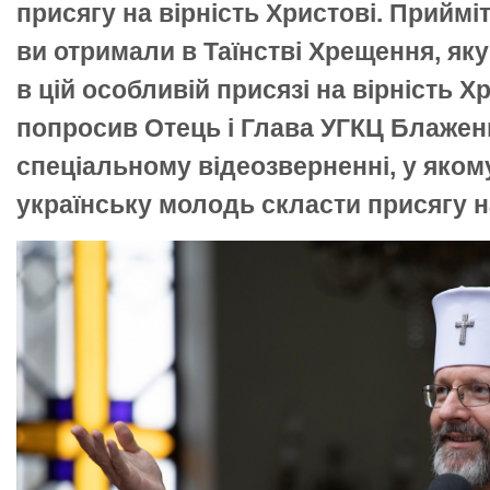
присягу на вірність Христові. Прийміт
ви отримали в Таїнстві Хрещення, як
в цій особливій присязі на вірність Х
попросив Отець і Глава УГКЦ Блажен
спеціальному відеозверненні, у яком
українську молодь скласти присягу на