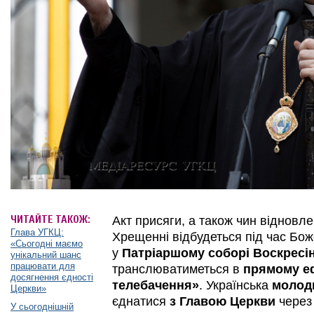
ЧИТАЙТЕ ТАКОЖ:
Акт присяги, а також чин відновл
Глава УГКЦ:
Хрещенні відбудеться під час Бож
«Сьогодні маємо
у
Патріаршому соборі Воскресі
унікальний шанс
працювати для
транслюватиметься в
прямому е
досягнення єдності
телебачення»
. Українська
молод
Церкви»
єднатися
з Главою Церкви
чере
У сьогоднішній