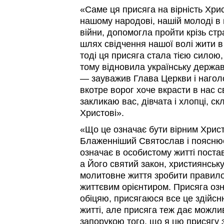
«Саме ця присяга на вірність Хри
нашому народові, нашій молоді в г
війни, допомогла пройти крізь стр
шлях свідчення нашої волі жити в
тоді ця присяга стала тією силою,
тому відновила українську держав
— зауважив Глава Церкви і нагол
вкотре ворог хоче вкрасти в нас с
закликаю вас, дівчата і хлопці, ск
Христові».
«Що це означає бути вірним Хрис
Блаженніший Святослав і поясню
означає в особистому житті поста
а Його святий закон, християнськ
молитовне життя зробити правило
життєвим орієнтиром. Присяга озн
обіцяю, присягаюся все це здійсн
житті, але присяга теж дає можли
запорукою того, що я цю присягу