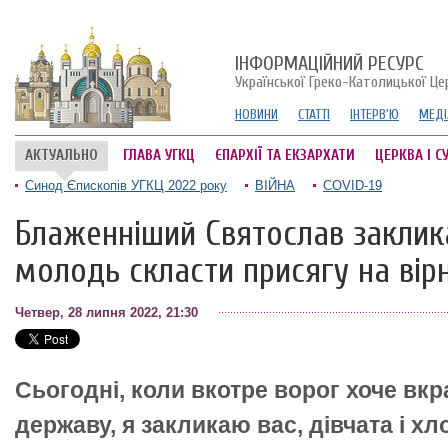
ІНФОРМАЦІЙНИЙ РЕСУРС
Української Греко-Католицької Це
НОВИНИ
СТАТТІ
ІНТЕРВ'Ю
МЕДІ
АКТУАЛЬНО
ГЛАВА УГКЦ
ЄПАРХІЇ ТА ЕКЗАРХАТИ
ЦЕРКВА І С
Синод Єпископів УГКЦ 2022 року
ВІЙНА
COVID-19
Блаженніший Святослав заклик
молодь скласти присягу на вірн
Четвер, 28 липня 2022, 21:30
Сьогодні, коли вкотре ворог хоче вкр
державу, я закликаю вас, дівчата і хл