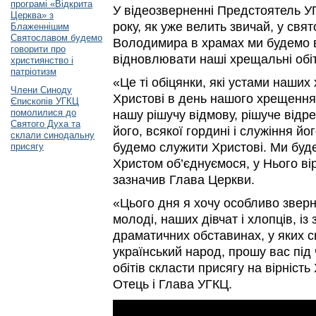
програмі «Відкрита
У відеозверненні Предстоятель У
Церква» з
року, як уже велить звичай, у свя
Блаженнішим
Святославом будемо
Володимира в храмах ми будемо в
говорити про
відновлювати наші хрещальні обіт
християнство і
патріотизм
«Це ті обіцянки, які устами наших
Члени Синоду
Христові в день нашого хрещенн
Єпископів УГКЦ
помолилися до
нашу рішучу відмову, рішуче відр
Святого Духа та
його, всякої гордині і служіння й
склали синодальну
будемо служити Христові. Ми буд
присягу
Христом об’єднуємося, у Нього в
зазначив Глава Церкви.
«Цього дня я хочу особливо зверн
молоді, наших дівчат і хлопців, із
драматичних обставинах, у яких с
український народ, прошу вас під
обітів скласти присягу на вірніст
Отець і Глава УГКЦ.