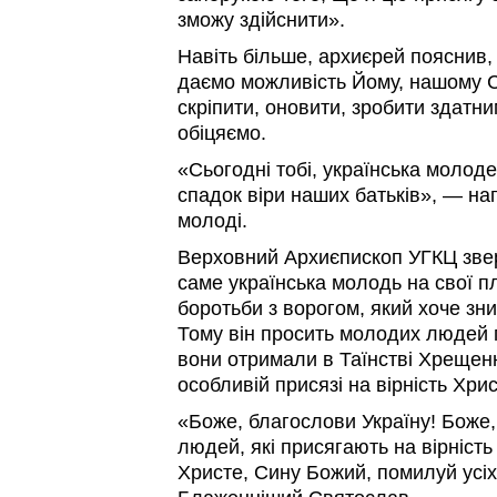
зможу здійснити».
Навіть більше, архиєрей пояснив,
даємо можливість Йому, нашому Сп
скріпити, оновити, зробити здатни
обіцяємо.
«Сьогодні тобі, українська молод
спадок віри наших батьків», — на
молоді.
Верховний Архиєпископ УГКЦ звер
саме українська молодь на свої п
боротьби з ворогом, який хоче зн
Тому він просить молодих людей п
вони отримали в Таїнстві Хрещення
особливій присязі на вірність Хрис
«Боже, благослови Україну! Боже
людей, які присягають на вірність 
Христе, Сину Божий, помилуй усіх