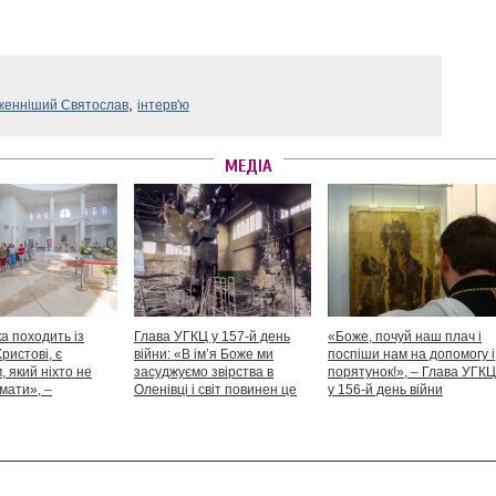
,
женніший Святослав
інтерв'ю
МЕДІА
а походить із
Глава УГКЦ у 157-й день
«Боже, почуй наш плач і
Христові, є
війни: «В ім’я Боже ми
поспіши нам на допомогу і
 який ніхто не
засуджуємо звірства в
порятунок!», – Глава УГКЦ
мати», –
Оленівці і світ повинен це
у 156-й день війни
іший Святослав
засудити як особливий вияв
дикості й жорстокості»