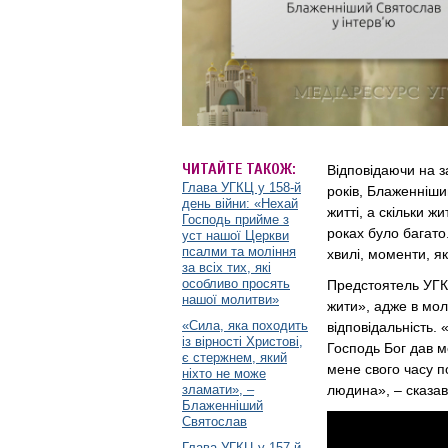
ЧИТАЙТЕ ТАКОЖ:
Відповідаючи на 
Глава УГКЦ у 158-й
років, Блаженніши
день війни: «Нехай
житті, а скільки ж
Господь прийме з
роках було багато.
уст нашої Церкви
псалми та моління
хвилі, моменти, як
за всіх тих, які
особливо просять
Предстоятель УГКЦ
нашої молитви»
жити», адже в моло
«Сила, яка походить
відповідальність. 
із вірності Христові,
Господь Бог дав м
є стержнем, який
мене свого часу п
ніхто не може
зламати», –
людина», – сказав
Блаженніший
Святослав
Глава УГКЦ у 157-й