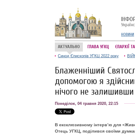
ІНФО
Україн
НОВИНИ
АКТУАЛЬНО
ГЛАВА УГКЦ
ЄПАРХІЇ Т
Синод Єпископів УГКЦ 2022 року
ВІЙ
Блаженніший Святосл
допомогою я здійсни
нічого не залишивши 
Понеділок, 04 травня 2020, 22:15
В ексклюзивному інтерв’ю для «Живо
Отець УГКЦ, поділився своїми думка