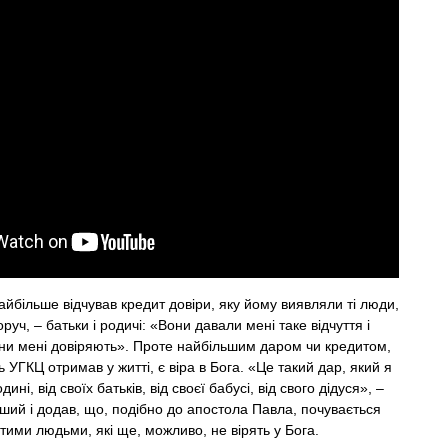
найбільше відчував кредит довіри, яку йому виявляли ті люди,
уч, – батьки і родичі: «Вони давали мені таке відчуття і
ни мені довіряють». Проте найбільшим даром чи кредитом,
 УГКЦ отримав у житті, є віра в Бога. «Це такий дар, який я
ині, від своїх батьків, від своєї бабусі, від свого дідуся», –
ший і додав, що, подібно до апостола Павла, почувається
ими людьми, які ще, можливо, не вірять у Бога.