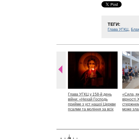
ТЕГИ:
,
Глава УГКЦ
Бла
Глава УГКЦ у 158-й день
«Сила, як
війни: «Нехай Господь
вірності 
прийме з уст нашої Церкви
стержнем,
псалми та моління за всіх
може зла
тих, які особливо просять
Блаженн
нашої молитви»