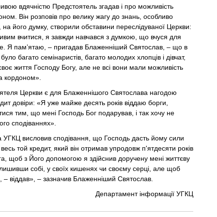
бливою вдячністю Предстоятель згадав і про можливість
оном. Він розповів про велику жагу до знань, особливо
і, на його думку, створили обставини переслідуваної Церкви:
вим вчитися, я завжди навчався з думкою, що вчуся для
бе. Я пам’ятаю, – пригадав Блаженніший Святослав, – що в
було багато семінаристів, багато молодих хлопців і дівчат,
 своє життя Господу Богу, але не всі вони мали можливість
за кордоном».
ятеля Церкви є для Блаженнішого Святослава нагодою
дит довіри: «Я уже майже десять років віддаю борги,
ися тим, що мені Господь Бог подарував, і так хочу не
його сподіваннях».
а УГКЦ висловив сподівання, що Господь дасть йому сили
 весь той кредит, який він отримав упродовж п'ятдесяти років
а, щоб з Його допомогою я здійснив доручену мені життєву
залишивши собі, у своїх кишенях чи своєму серці, але щоб
, – віддав», – зазначив Блаженніший Святослав.
Департамент інформації УГКЦ