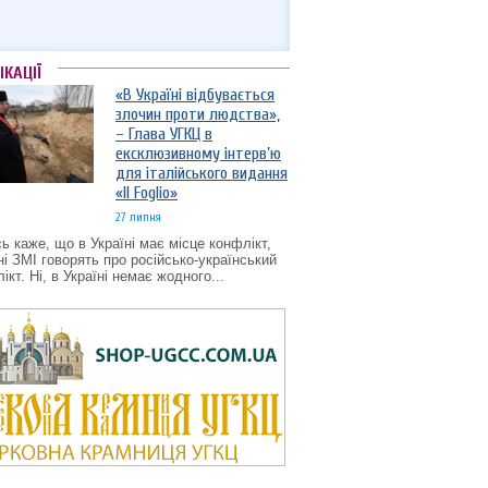
ІКАЦІЇ
«В Україні відбувається
злочин проти людства»,
– Глава УГКЦ в
ексклюзивному інтерв’ю
для італійського видання
«Il Foglio»
27 липня
ь каже, що в Україні має місце конфлікт,
ні ЗМІ говорять про російсько-український
ікт. Ні, в Україні немає жодного...