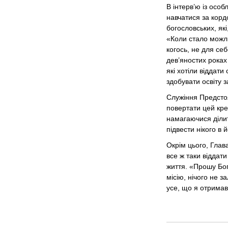
В інтерв’ю із осо
навчатися за корд
богословських, як
«Коли стало можли
когось, не для се
дев’яностих роках 
які хотіли віддати
здобувати освіту 
Служіння Предсто
повертати цей кре
намагаючися ділит
підвести нікого в 
Окрім цього, Глав
все ж таки віддати
життя. «Прошу Бог
місію, нічого не 
усе, що я отримав