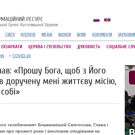
РМАЦІЙНИЙ РЕСУРС
ської Греко-Католицької Церкви
СТАТТІ
ІНТЕРВ'Ю
МЕДІА
АНОНСИ
АРХІВ
ДОКУМЕНТИ
ЦЕРКОВНИ
А ЕКЗАРХАТИ
ЦЕРКВА І СУСПІЛЬСТВО
ДУХОВНІСТЬ
СОЦІАЛЬНЕ СЛ
НА
COVID-19
ав: «Прошу Бога, щоб з Його
в доручену мені життєву місію,
собі»
го телебачення» Блаженніший Святослав, Глава і
ми про прожиті роки і висловив сподівання на