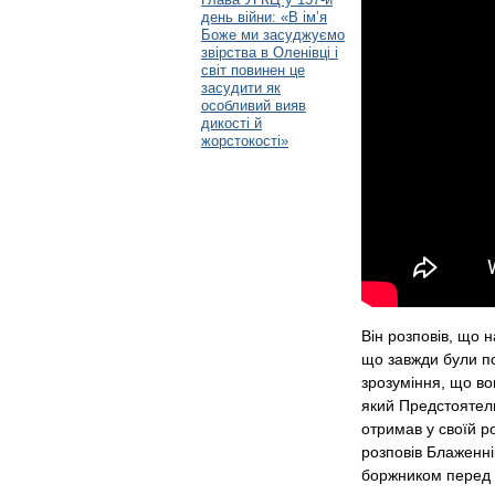
день війни: «В ім’я
Боже ми засуджуємо
звірства в Оленівці і
світ повинен це
засудити як
особливий вияв
дикості й
жорстокості»
Він розповів, що 
що завжди були пор
зрозуміння, що во
який Предстоятель
отримав у своїй род
розповів Блаженні
боржником перед т