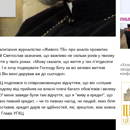
ПУБЛ
запитання журналістки «Живого ТБ» про аналіз прожитих
й Святослав зазначив, що важливо не скільки років у твоєму
иття у твоїх роках: «Можу сказати, що життя у тих п’ятдесяти
«Хтос
 І я хочу подякувати Господу Богу за всі активні життєві
захід
конфл
і Він мені дарував аж до сьогодні».
 поділився із співрозмовницею відчуттям, що він «спішив
дому віці прийняв на власні плечі багато обов’язків і велику
«У мене завжди були такі відчуття, що я "живу в кредит", що
ені певний кредит, – чи то певних нагод, чи людей, яких біля
оставив, кредит дарів чи здібностей, які, зрештою, має кожна
 Глава УГКЦ.