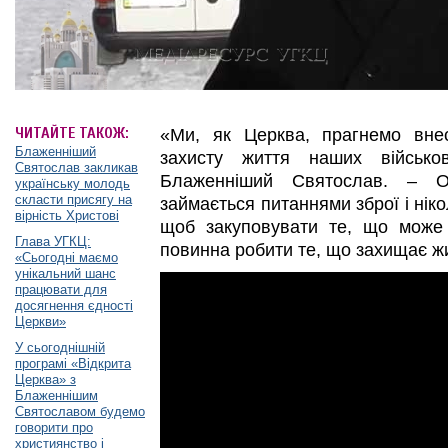
ЧИТАЙТЕ ТАКОЖ:
«Ми, як Церква, прагнемо вне
Блаженніший
захисту життя наших військов
Святослав закликав
Блаженніший Святослав. – О
українську молодь
скласти присягу на
займається питаннями зброї і ніко
вірність Христові
щоб закуповувати те, що може
Глава УГКЦ:
повинна робити те, що захищає ж
«Сьогодні маємо
унікальний шанс
працювати для
досягнення єдності
Церкви»
У сьогоднішній
програмі «Відкрита
Церква» з
Блаженнішим
Святославом будемо
говорити про
християнство і