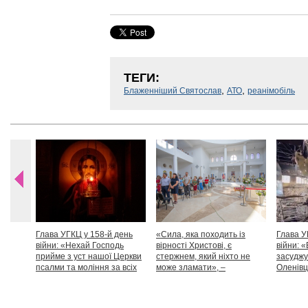
ТЕГИ:
,
,
Блаженніший Святослав
АТО
реанімобіль
Глава УГКЦ у 158-й день
«Сила, яка походить із
Глава У
війни: «Нехай Господь
вірності Христові, є
війни: «
прийме з уст нашої Церкви
стержнем, який ніхто не
засуджу
псалми та моління за всіх
може зламати», –
Оленівці
тих, які особливо просять
Блаженніший Святослав
засудит
нашої молитви»
дикості