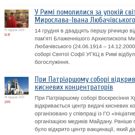
У Римі помолилися за упокій сві
Мирослава-Івана Любачівськог
14 грудня в двадцять першу річницю від
15 грудня 2021
12:37
пам’яті Блаженнішого Архиєпископа М
Любачівського (24.06.1914 – 14.12.200
соборі Святої Софії УГКЦ в Римі відбу
богослужіння.
При Патріаршому соборі відкрив
кисневих концентраторів
При Патріаршому соборі Воскресіння Хр
14 грудня 2021
23:15
відкривається центр видачі кисневих к
організовано у співпраці із ГО «Ініціат
організацією медиків Майдану. Раніше 
було відкрито центр вакцинації, який ді