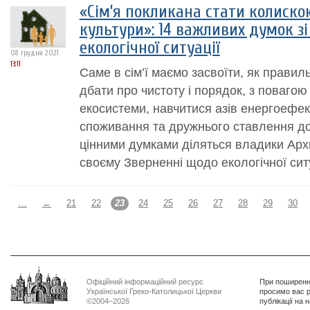
«Сім’я покликана стати колиско
культури»: 14 важливих думок з
екологічної ситуації
08 грудня 2021
13:11
Саме в сім’ї маємо засвоїти, як правил
дбати про чистоту і порядок, з повагою
екосистеми, навчитися азів енергоефек
споживання та дружнього ставлення до
цінними думками діляться владики Арх
своєму Зверненні щодо екологічної ситуа
…
←
21
22
23
24
25
26
27
28
29
30
Офіційний інформаційний ресурс
При поширенні
Української Греко-Католицької Церкви
просимо вас р
©2004–2026
публікації на 