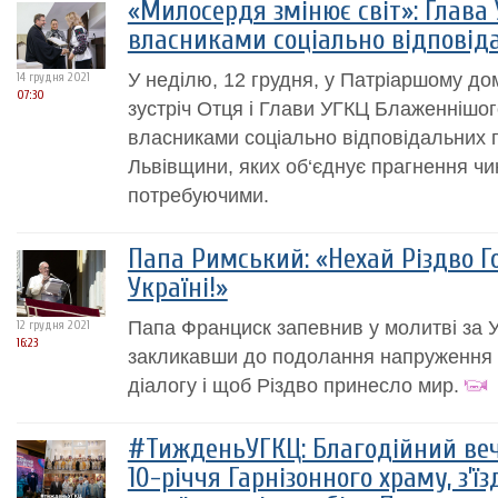
«Милосердя змінює світ»: Глава 
власниками соціально відповід
У неділю, 12 грудня, у Патріаршому дом
14 грудня 2021
07:30
зустріч Отця і Глави УГКЦ Блаженнішог
власниками соціально відповідальних 
Львівщини, яких об‘єднує прагнення чи
потребуючими.
Папа Римський: «Нехай Різдво Г
Україні!»
Папа Франциск запевнив у молитві за Ук
12 грудня 2021
16:23
закликавши до подолання напруження
діалогу і щоб Різдво принесло мир.
#ТижденьУГКЦ: Благодійний веч
10-річчя Гарнізонного храму, з’їз