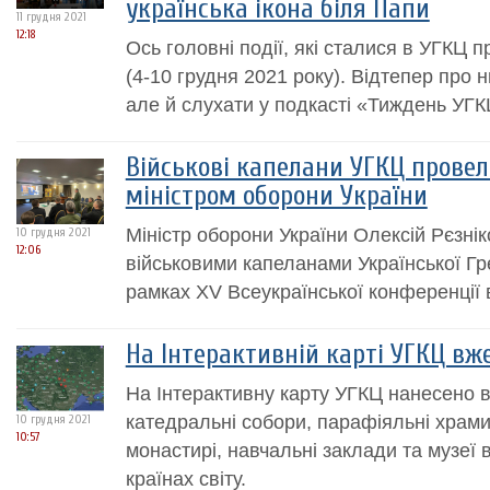
українська ікона біля Папи
11 грудня 2021
12:18
Ось головні події, які сталися в УГКЦ 
(4-10 грудня 2021 року). Відтепер про 
але й слухати у подкасті «Тиждень УГК
Військові капелани УГКЦ провел
міністром оборони України
Міністр оборони України Олексій Рєзніко
10 грудня 2021
12:06
військовими капеланами Української Гр
рамках XV Всеукраїнської конференції 
На Інтерактивній карті УГКЦ вж
На Інтерактивну карту УГКЦ нанесено 
катедральні собори, парафіяльні храми
10 грудня 2021
10:57
монастирі, навчальні заклади та музеї в
країнах світу.