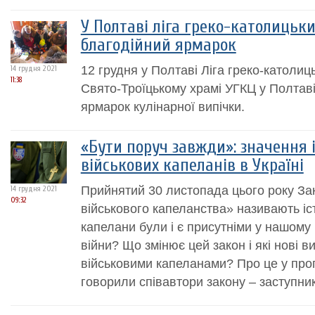
У Полтаві ліга греко-католицьки
благодійний ярмарок
12 грудня у Полтаві Ліга греко-католиць
14 грудня 2021
11:38
Свято-Троїцькому храмі УГКЦ у Полтаві
ярмарок кулінарної випічки.
«Бути поруч завжди»: значення 
військових капеланів в Україні
Прийнятий 30 листопада цього року За
14 грудня 2021
09:32
військового капеланства» називають іс
капелани були і є присутніми у нашому 
війни? Що змінює цей закон і які нові 
військовими капеланами? Про це у про
говорили співавтори закону – заступник