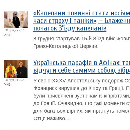
«Капелани повинні стати носіям
часи страху і паніки», – Блажен
початок З’їзду капеланів
08 грудня 2021
21:35
8 грудня стартував 15-й З’їзд військови
Греко-Католицької Церкви.
Українська парафія в Афінах: т
відчути себе самими собою, зіб
У свою XXXV Апостольську подорож С
08 грудня 2021
14:45
Франциск вирушив до Кіпру та Греції. П
були присвячені зустрічам із кіпріотам
до Греції. Очевидно, що такі моменти 
для багатьох вірних, які прагнуть помо
Отця наживо....