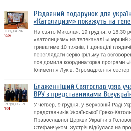
Різдвяний подарунок для україн
«Католицизм» покажуть на теле
На свято Миколая, 19 грудня, о 18:30 
10 грудня 2021
10:29
«Католицизм» на телеканалі «Перший З
триватиме 10 тижнів, і щонеділі глядач
переглядати серію фільму та обговорен
повідомила координаторка програми «К
Климентія Луків, Згромадження сестер с
Блаженніший Святослав узяв учас
ВРУ з представниками Всеукраї
У четвер, 9 грудня, у Верховній Раді Ук
09 грудня 2021
19:34
представників Української Греко-Катол
Православної Церкви України з Голов
Стефанчуком. Зустріч відбулася на про