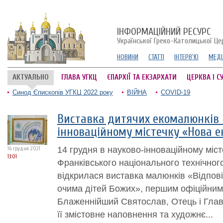
ІНФОРМАЦІЙНИЙ РЕСУРС
Української Греко-Католицької Це
НОВИНИ
СТАТТІ
ІНТЕРВ'Ю
МЕДІ
АКТУАЛЬНО
ГЛАВА УГКЦ
ЄПАРХІЇ ТА ЕКЗАРХАТИ
ЦЕРКВА І С
Синод Єпископів УГКЦ 2022 року
ВІЙНА
COVID-19
Виставка дитячих екомалюнків 
інноваційному містечку «Нова е
14 грудня в науково-інноваційному міст
16 грудня 2021
13:01
Франківського національного технічного
відкрилася виставка малюнків «Відпові
очима дітей Божих», першим офіційним 
Блаженнійший Святослав, Отець і Глав
її змістовне наповнення та художнє...