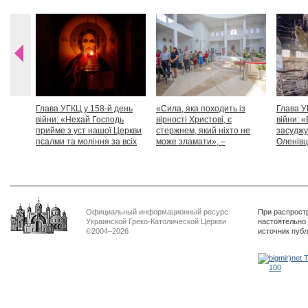
Глава УГКЦ у 158-й день
«Сила, яка походить із
Глава У
війни: «Нехай Господь
вірності Христові, є
війни: «
прийме з уст нашої Церкви
стержнем, який ніхто не
засуджу
псалми та моління за всіх
може зламати», –
Оленівці
тих, які особливо просять
Блаженніший Святослав
засудит
нашої молитви»
дикості
Официальный информационный ресурс
При распрост
Украинской Греко-Католической Церкви
настоятельно
©2004–2026
источник пуб