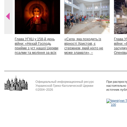
Глава УГКЦ у 158-й день
«Сила, яка походить із
Глава У
війни: «Нехай Господь
вірності Христові, є
війни: «
прийме з уст нашої Церкви
стержнем, який ніхто не
засуджу
псалми та моління за всіх
може зламати», –
Оленівці
тих, які особливо просять
Блаженніший Святослав
засудит
нашої молитви»
дикості
Официальный информационный ресурс
При распрост
Украинской Греко-Католической Церкви
настоятельно
©2004–2026
источник пуб