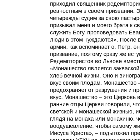
приходил священник редемпторис
ревностным в своём призвании. 
четырежды судим за свою пастырс
призывал меня и моего брата к с
служить Богу, проповедовать Ева
люди в этом нуждаются». После 
армии, как вспоминает о. Пётр, о
призвание, поэтому сразу же вст
Редемптористов во Львове вместе
«Монашество является закваской,
хлеб вечной жизни. Оно и виногра
вкус своим плодам. Монашество – 
предохраняет от разрушения и п
вкус. Монашество – это Церковь 
ранние отцы Церкви говорили, чт
светской и монашеской жизнью, и
глядя на монаха или монахиню, ч
воодушевление, чтобы самому жи
Иисуса Христа», – подытожил пр