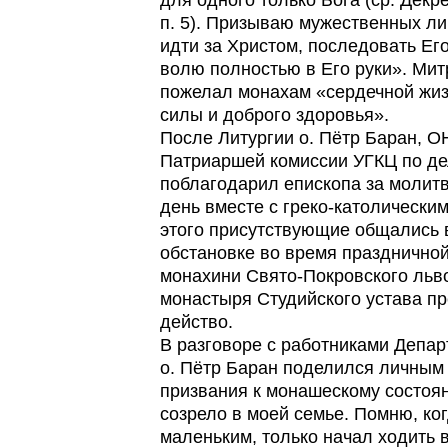
для одного только Бога (ср. Декр
п. 5). Призываю мужественных л
идти за Христом, последовать Ег
волю полностью в Его руки». Ми
пожелал монахам «сердечной жиз
силы и доброго здоровья».
После Литургии о. Пётр Баран, О
Патриаршей комиссии УГКЦ по д
поблагодарил епископа за молитву
день вместе с греко-католически
этого присутствующие общались
обстановке во время празднично
монахини Свято-Покровского льв
монастыря Студийского устава п
действо.
В разговоре с работниками Депа
о. Пётр Баран поделился личным
призвания к монашескому состоя
созрело в моей семье. Помню, ко
маленьким, только начал ходить 