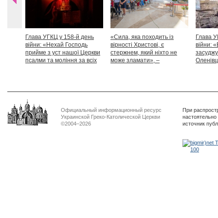
Глава УГКЦ у 158-й день
«Сила, яка походить із
Глава У
війни: «Нехай Господь
вірності Христові, є
війни: «
прийме з уст нашої Церкви
стержнем, який ніхто не
засуджу
псалми та моління за всіх
може зламати», –
Оленівці
тих, які особливо просять
Блаженніший Святослав
засудит
нашої молитви»
дикості
Официальный информационный ресурс
При распрост
Украинской Греко-Католической Церкви
настоятельно
©2004–2026
источник пуб