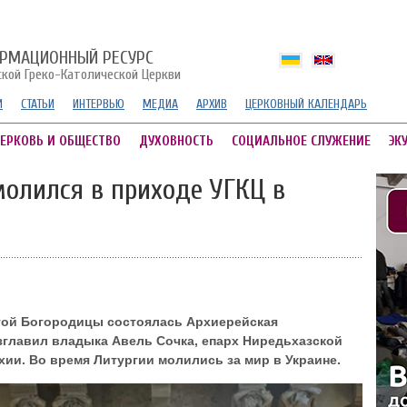
РМАЦИОННЫЙ РЕСУРС
ской Греко-Католической Церкви
И
СТАТЬИ
ИНТЕРВЬЮ
МЕДИА
АРХИВ
ЦЕРКОВНЫЙ КАЛЕНДАРЬ
ЕРКОВЬ И ОБЩЕСТВО
ДУХОВНОСТЬ
СОЦИАЛЬНОЕ СЛУЖЕНИЕ
ЭК
молился в приходе УГКЦ в
той Богородицы состоялась Архиерейская
зглавил владыка Авель Сочка, епарх Ниредьхазской
хии. Во время Литургии молились за мир в Украине.