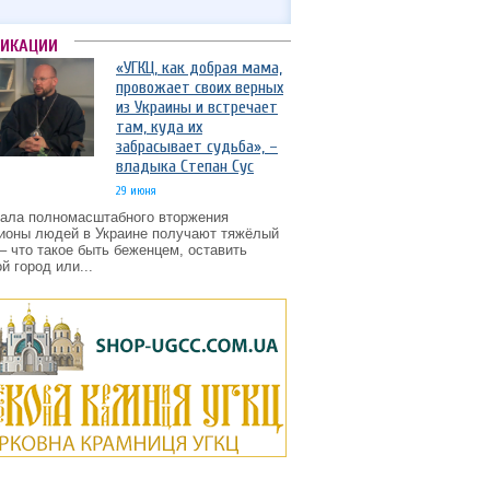
ЛИКАЦИИ
«УГКЦ, как добрая мама,
провожает своих верных
из Украины и встречает
там, куда их
забрасывает судьба», –
владыка Степан Сус
29 июня
чала полномасштабного вторжения
ионы людей в Украине получают тяжёлый
– что такое быть беженцем, оставить
й город или...