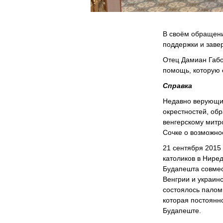
В своём обращени
поддержки и завер
Отец Дамиан Габо
помощь, которую 
Справка
Недавно верующие
окрестностей, об
венгерскому митр
Сочке о возможно
21 сентября 2015 
католиков в Нире
Будапешта совмес
Венгрии и украин
состоялось палом
которая постоянн
Будапеште.