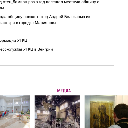
од отец Дамиан раз в год посещал местную общину с
ом.
года общину опекает отец Андрей Белеканыч из
настыря в городке Марияповч.
ормации УГКЦ
есс-службы УГКЦ в Венгрии
МЕДИА