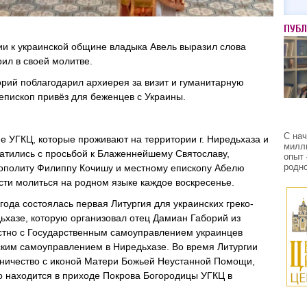
ПУБ
и к украинской общине владыка Авель выразил слова
ил в своей молитве.
рий поблагодарил архиерея за визит и гуманитарную
епископ привёз для беженцев с Украины.
С на
 УГКЦ, которые проживают на территории г. Ниредьхаза и
милл
ратились с просьбой к Блаженнейшему Святославу,
опыт 
родно
ополиту Филиппу Кочишу и местному епископу Абелю
сти молиться на родном языке каждое воскресенье.
года состоялась первая Литургия для украинских греко-
дьхазе, которую организовал отец Дамиан Габорий из
тно с Государственным самоуправлением украинцев
ским самоуправлением в Ниредьхазе. Во время Литургии
ничество с иконой Матери Божьей Неустанной Помощи,
о находится в приходе Покрова Богородицы УГКЦ в