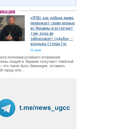
ЛИКАЦИИ
«УГКЦ, как добрая мама,
провожает своих верных
из Украины и встречает
там, куда их
забрасывает судьба», –
владыка Степан Сус
29 июня
чала полномасштабного вторжения
ионы людей в Украине получают тяжёлый
– что такое быть беженцем, оставить
й город или...