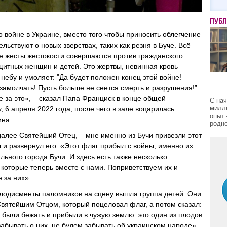
ПУБ
 войне в Украине, вместо того чтобы приносить облегчение
ельствуют о новых зверствах, таких как резня в Буче. Всё
 жесты жестокости совершаются против гражданского
щитных женщин и детей. Это жертвы, невинная кровь
 небу и умоляет: "Да будет положен конец этой войне!
замолчать! Пусть больше не сеется смерть и разрушения!”
 за это», – сказал Папа Франциск в конце общей
С на
милл
, 6 апреля 2022 года, после чего в зале воцарилась
опыт 
ина.
родно
далее Святейший Отец, – мне именно из Бучи привезли этот
 и развернул его: «Этот флаг прибыл с войны, именно из
льного города Бучи. И здесь есть также несколько
 которые теперь вместе с нами. Поприветствуем их и
 за них».
лодисменты паломников на сцену вышла группа детей. Они
Святейшим Отцом, который поцеловал флаг, а потом сказал:
 были бежать и прибыли в чужую землю: это один из плодов
абывать о них, не будем забывать об украинском народе».