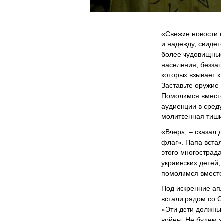
«Свежие новости о
и надежду, свидет
более чудовищные
населения, безза
которых взывает к
Заставьте оружие 
Помолимся вместе
аудиенции в среду
молитвенная тиш
«Вчера, – сказал 
флаг». Папа встал
этого многострада
украинских детей,
помолимся вместе
Под искренние ап
встали рядом со 
«Эти дети должны
войны. Не будем з