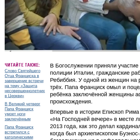
ЧИТАЙТЕ ТАКЖЕ:
В Богослужении приняли участи
Cлово Святейшего
полиции Италии, гражданские раб
Отца Франциска в
Ребиббия. У одной из женщин на 
завершение встречи
на тему «Защита
трёх. Папа Франциск омыл и поце
несовершеннолетних
ребёнка заключённой женщины а
в Церкви»
происхождения.
В Великий четверг
Папа Франциск
Впервые в истории Епископ Рима
умоет ноги
«На Господней вечере» в месте 
заключённым
2013 года, как это делал кардин
Папа Франциск
встретился с
когда был архиепископом Буэнос-
католическими