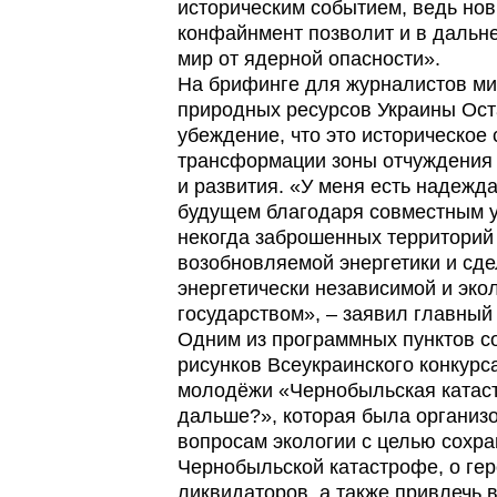
историческим событием, ведь но
конфайнмент позволит и в дальн
мир от ядерной опасности».
На брифинге для журналистов ми
природных ресурсов Украины Ос
убеждение, что это историческое
трансформации зоны отчуждения
и развития. «У меня есть надежд
будущем благодаря совместным 
некогда заброшенных территорий
возобновляемой энергетики и сд
энергетически независимой и эко
государством», – заявил главный
Одним из программных пунктов с
рисунков Всеукраинского конкурс
молодёжи «Чернобыльская катаст
дальше?», которая была организ
вопросам экологии с целью сохра
Чернобыльской катастрофе, о гер
ликвидаторов, а также привлечь 