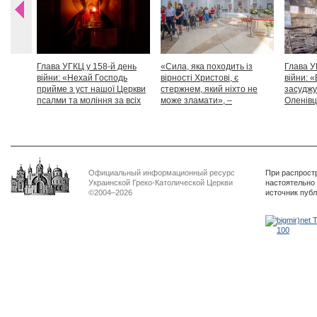
Глава УГКЦ у 158-й день
«Сила, яка походить із
Глава У
війни: «Нехай Господь
вірності Христові, є
війни: «
прийме з уст нашої Церкви
стержнем, який ніхто не
засуджу
псалми та моління за всіх
може зламати», –
Оленівці
тих, які особливо просять
Блаженніший Святослав
засудит
нашої молитви»
дикості
Официальный информационный ресурс
При распрост
Украинской Греко-Католической Церкви
настоятельно
©2004–2026
источник пуб