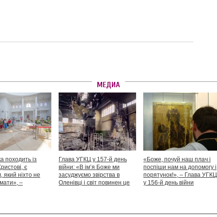
МЕДИА
а походить із
Глава УГКЦ у 157-й день
«Боже, почуй наш плач і
Христові, є
війни: «В ім’я Боже ми
поспіши нам на допомогу і
 який ніхто не
засуджуємо звірства в
порятунок!», – Глава УГКЦ
мати», –
Оленівці і світ повинен це
у 156-й день війни
іший Святослав
засудити як особливий вияв
дикості й жорстокості»