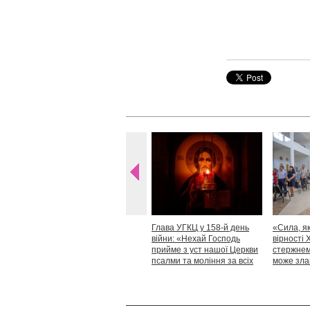
Глава УГКЦ у 158-й день
«Сила, як
війни: «Нехай Господь
вірності 
прийме з уст нашої Церкви
стержнем,
псалми та моління за всіх
може зла
тих, які особливо просять
Блаженн
нашої молитви»