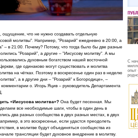
ПУБ
 ощущение, что не нужно создавать отдельную
совой молитвы". Например, "Розарий" ежедневно в 20:00, а
" – в 21:00. Почему? Потому, что тогда было бы две разные
олились "Розарий", а другие – "Иисусову молитву". А мы
 пользовались духовным богатством нашей восточной
С на
милл
Церкви, где одинаково могут существовать и молитва
опыт 
молитва на чётках. Поэтому в воскресенье один раз в неделю
родно
олитва", а в другие дни – "Розарий" к Богородице», –
м комментарии о. Игорь Яцив – руководитель Департамента
.
дить «Иисусова молитва»?
Она будет песенная. Мы
 делаем все необходимые шаги, чтобы в один день в
лись два разных сообщества в двух разных местах, в двух
апример, в это воскресенье, если удастся преодолеть
ятствия, в молитве будут объединяться сообщества из
 начале трансляции будет духовное внедрение в молитву.