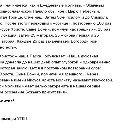
а» начинается, как и Ежедневные молитвы, «Обычным
ковнославянском Начало обычное): Царю Небесный,
ятая Троице, Отче наш. Затем 50-й псалом и до Символа
о. После этого переходим к «сотице», повторению 100 раз
Иисусе Христе, Сыне Божий, помилуй нас грешных». 25 раз
 локация, затем 25 – вторая, 25 – снова первая и 25
ь вторая. Каждые 25 раз заканчиваем Богородичной
но есть».
Христос – наша Пасха» объясняет: «Наша духовная
ека донесла до наших дней опыт глубокой и одновременно
 которая заключается в постоянном повторении слов:
 Христе, Сыне Божий, помилуй мя грешного». Через
звание имени Иисуса Христа молитву называют Иисусовой.
ой молитвы имеет целью закоренить в нашем сердце
ое осознание Божьего присутствия».
олитве!
ормации УГКЦ