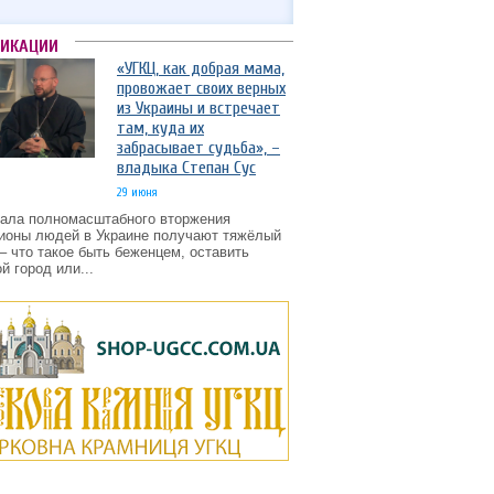
ЛИКАЦИИ
«УГКЦ, как добрая мама,
провожает своих верных
из Украины и встречает
там, куда их
забрасывает судьба», –
владыка Степан Сус
29 июня
чала полномасштабного вторжения
ионы людей в Украине получают тяжёлый
– что такое быть беженцем, оставить
й город или...