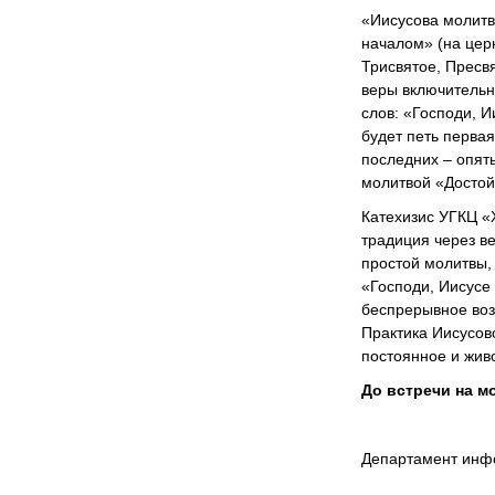
«Иисусова молитв
началом» (на цер
Трисвятое, Пресв
веры включительн
слов: «Господи, 
будет петь первая
последних – опят
молитвой «Достой
Катехизис УГКЦ «
традиция через в
простой молитвы,
«Господи, Иисусе
беспрерывное воз
Практика Иисусов
постоянное и жив
До встречи на м
Департамент инф