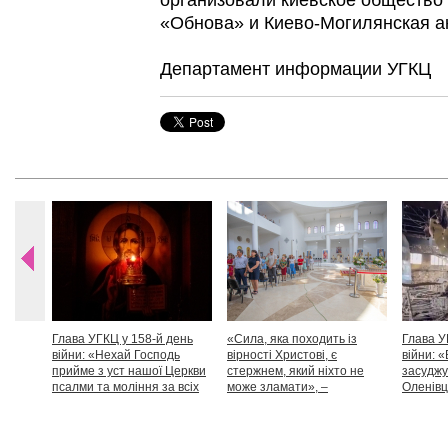
организовали киевское общество 
«Обнова» и Киево-Могилянская а
Департамент информации УГКЦ
Глава УГКЦ у 158-й день
«Сила, яка походить із
Глава У
війни: «Нехай Господь
вірності Христові, є
війни: «
прийме з уст нашої Церкви
стержнем, який ніхто не
засуджу
псалми та моління за всіх
може зламати», –
Оленівці
тих, які особливо просять
Блаженніший Святослав
засудит
нашої молитви»
дикості