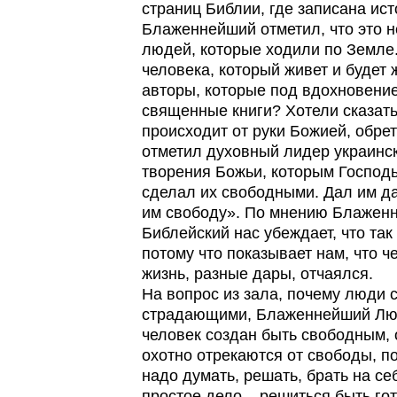
страниц Библии, где записана ис
Блаженнейший отметил, что это 
людей, которые ходили по Земле.
человека, который живет и будет 
авторы, которые под вдохновение
священные книги? Хотели сказать
происходит от руки Божией, обрет
отметил духовный лидер украинск
творения Божьи, которым Господь
сделал их свободными. Дал им да
им свободу». По мнению Блаженн
Библейский нас убеждает, что так
потому что показывает нам, что ч
жизнь, разные дары, отчаялся.
На вопрос из зала, почему люди 
страдающими, Блаженнейший Люб
человек создан быть свободным,
охотно отрекаются от свободы, по
надо думать, решать, брать на се
простое дело – решиться быть го