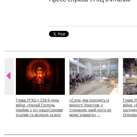
Глава УГКЦ у 158-й день
«Сила, яка походить із
Глава У
війни: «Нехай Господь
вірності Христові, є
війни: «
прийме з уст нашої Церкви
стержнем, який ніхто не
засуджу
псалми та моління за всіх
може зламати», –
Оленівці
тих, які особливо просять
Блаженніший Святослав
засудит
нашої молитви»
дикості