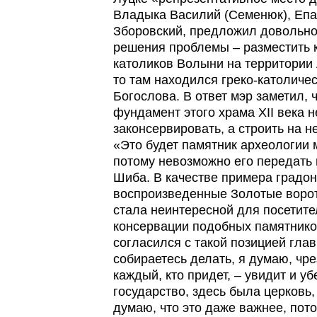
Владыка Василий (Семенюк), Епа
Зборовский, предложил довольн
решения проблемы – разместить 
католиков Волыни на территории 
то там находился греко-католиче
Богослова. В ответ мэр заметил,
фундамент этого храма XII века 
законсервировать, а строить на н
«Это будет памятник археологии 
потому невозможно его передать 
Шиба. В качестве примера градо
воспроизведенные Золотые ворота
стала неинтересной для посетите
консервации подобных памятник
согласился с такой позицией глав
собираетесь делать, я думаю, чр
каждый, кто придет, – увидит и уб
государство, здесь была церковь
думаю, что это даже важнее, пот