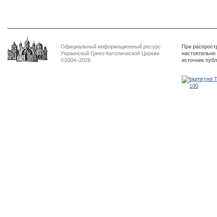
тих, які особливо просять
Блаженніший Святослав
засудит
нашої молитви»
дикості
Официальный информационный ресурс
При распрост
Украинской Греко-Католической Церкви
настоятельно
©2004–2026
источник пуб