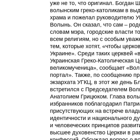
уже не то, что оригинал. Богдан
волынским греко-католикам в выд
храма и пожелал руководителю 
Волынь. Он сказал, что сам – ро
словам мэра, городские власти т
всем религиям, но с особым уваж
тем, которые хотят, «чтобы церко
Украине». Среди таких церквей «
Украинская Греко-Католическая Ц
великомученица», сообщает «Во
портал». Также, по сообщению п
экзархата УГКЦ, в этот же день
встретился с Председателем Вол
Анатолием Грицюком. Глава вол
избранников поблагодарил Патри
присутствующих на встрече влад
идентичности и национального д
и человеческих принципов развит
высшее духовенство Церкви в ра
конфессий. Обсуждая вопрос о 