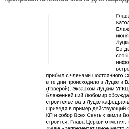
Глав
Като
Блаж
июня
Луцк
Богд
сооб
инфо
встр
прибыл с членами Постоянного С
в те дни происходило в Луцке и
(Говерой), Экзархом Луцким УГКЦ
Блаженнейший Любомир обсуждал
строительства в Луцке кафедраль
Приведя в пример действующий 
КП и собор Всех Святых земли В
строится, Глава Церкви отметил, 
Луцке «репрезентативное место 