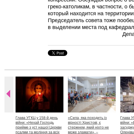
греко-католикам, в частности, о 
который находится на территории
Председатель совета тоже пообе
в выделении места под кафедрал
Деп
Глава УГКЦ у 158-й день
«Сила, яка походить із
Глава У
війни: «Нехай Господь
вірності Христові, є
війни: «
прийме з уст нашої Церкви
стержнем, який ніхто не
засуджу
псалми та моління за всіх
може зламати», –
Оленівці