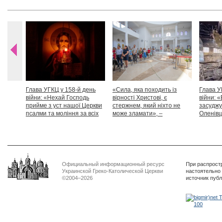
Глава УГКЦ у 158-й день
«Сила, яка походить із
Глава У
війни: «Нехай Господь
вірності Христові, є
війни: «
прийме з уст нашої Церкви
стержнем, який ніхто не
засуджу
псалми та моління за всіх
може зламати», –
Оленівці
тих, які особливо просять
Блаженніший Святослав
засудит
нашої молитви»
дикості
Официальный информационный ресурс
При распрост
Украинской Греко-Католической Церкви
настоятельно
©2004–2026
источник пуб