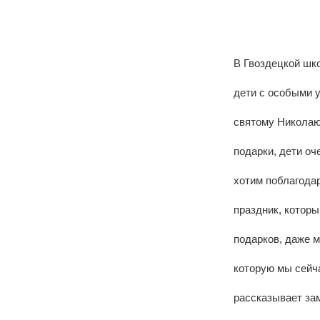
В Гвоздецкой шко
дети с особыми 
святому Николаю 
подарки, дети о
хотим поблагода
праздник, которы
подарков, даже м
которую мы сейча
рассказывает за