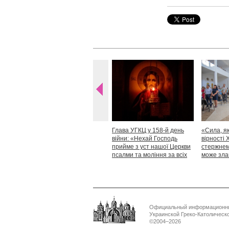
Глава УГКЦ у 158-й день
«Сила, як
війни: «Нехай Господь
вірності 
прийме з уст нашої Церкви
стержнем,
псалми та моління за всіх
може зла
тих, які особливо просять
Блаженн
нашої молитви»
Официальный информационн
Украинской Греко-Католическ
©2004–2026