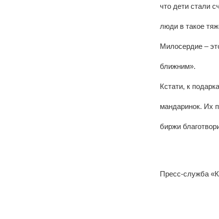
что дети стали с
люди в такое тя
Милосердие – это
ближним».
Кстати, к подарк
мандаринок. Их п
биржи благотвори
Пресс-служба «К