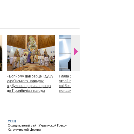
«Бог йому дав серце і душу
Глава УГКЦ: «Я горджуся
Блаженніший
українського народу»:
українськими патріотами,
закликав укр
відбулася щорічна проща
які без найменшої краплі
скласти прися
до Прилбичів з нагоди
ненависті готові захищати
Христові
уродин митрополита
своє»
Андрея Шептицького
УГКЦ
Официальный сайт Украинской Греко-
Католической Церкви