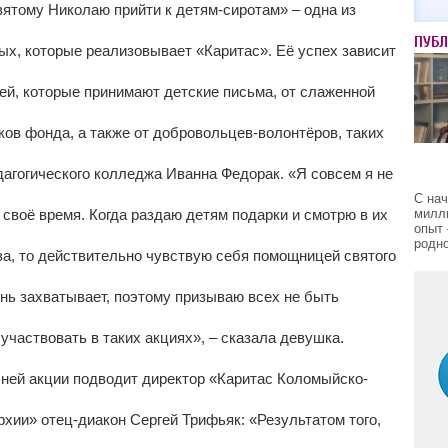
вятому Николаю прийти к детям-сиротам» – одна из
ПУБ
х, которые реализовывает «Каритас». Её успех зависит
ей, которые принимают детские письма, от слаженной
ов фонда, а также от добровольцев-волонтёров, таких
дагогического колледжа Иванна Федорак. «Я совсем я не
С на
милл
 своё время. Когда раздаю детям подарки и смотрю в их
опыт 
родно
за, то действительно чувствую себя помощницей святого
нь захватывает, поэтому призываю всех не быть
частвовать в таких акциях», – сказала девушка.
шней акции подводит директор «Каритас Коломыйско-
хии» отец-диакон Сергей Трифьяк: «Результатом того,