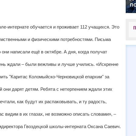
ле-интернате обучается и проживает 112 учащихся. Это
П
умственными и физическими потребностями. Письма
они написали ещё в октябре. А дня, когда получат
чень ждали – были вежливы и лучше учились. «Искренне
рить "Каритас Коломыйско-Черновицкой епархии" за
й они дарят детям. Ребята с нетерпением ждали этих
ечтали, как будут их распаковывать, и ту радость,
с видим в их глазах, не возможно описать словами», –
мдиректора Гвоздецкой школы-интерната Оксана Саевич.