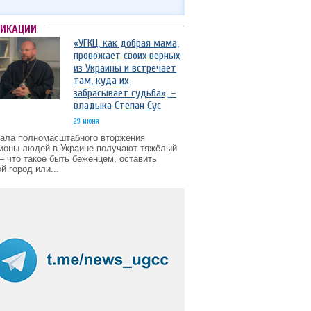
ЛИКАЦИИ
«УГКЦ, как добрая мама,
провожает своих верных
из Украины и встречает
там, куда их
забрасывает судьба», –
владыка Степан Сус
29 июня
чала полномасштабного вторжения
ионы людей в Украине получают тяжёлый
– что такое быть беженцем, оставить
й город или...