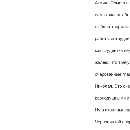
Акция «Помоги с
самых масштабны
от благотворител
работы сотрудник
как студентка пе
жалею, что трачу
очарованные гла
Николая. Это оче
равнодушными и у
Ну а итоги ныне
Черновицкой епар