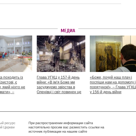
МЕДИА
а походить із
Глава УГКЦ у 157-й день
«Боже, почуй наш плач і
Христові, є
війни: «В ім’я Боже ми
поспіши нам на допомогу і
 який ніхто не
засуджуємо звірства в
порятунок!», – Глава УГКЦ
мати», –
Оленівці і світ повинен це
у 156-й день війни
іший Святослав
засудити як особливий вияв
дикості й жорстокості»
ый ресурс
При распространении информации сайта
ой Церкви
настоятельно просим вас разместить ссылки на
источник публикации на нашем сайте