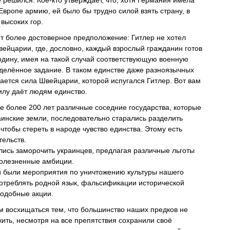
 решился. Кое-кто утверждает, что, хотя Германия имела
вропе армию, ей было бы трудно силой взять страну, в
 высоких гор.
т более достоверное предположение: Гитлер не хотел
вейцарии, где, дословно, каждый взрослый гражданин готов
дину, имея на такой случай соответствующую военную
еделённое задание. В таком единстве даже разноязычных
ается сила Швейцарии, которой испугался Гитлер. Вот вам
илу даёт людям единство.
е более 200 лет различные соседние государства, которые
аинские земли, последовательно старались разделить
чтобы стереть в народе чувство единства. Этому есть
тельств.
ались заморочить украинцев, предлагая различные льготы
болезненные амбиции.
 были мероприятия по уничтожению культуры нашего
потреблять родной язык, фальсификации исторической
подобные акции.
 восхищаться тем, что большинство наших предков не
жить, несмотря на все препятствия сохранили своё