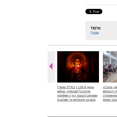
ТЕГИ:
Гузар
Глава УГКЦ у 158-й день
«Сила, як
війни: «Нехай Господь
вірності 
прийме з уст нашої Церкви
стержнем,
псалми та моління за всіх
може зла
тих, які особливо просять
Блаженн
нашої молитви»