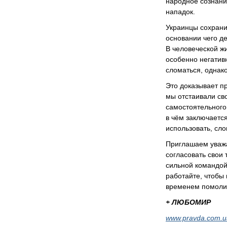
народное сознани
нападок.
Украинцы сохранил
основании чего д
В человеческой жи
особенно негативн
сломаться, однако
Это доказывает п
мы отстаивали св
самостоятельного
в чём заключаетс
использовать, сло
Приглашаем уважа
согласовать свои
сильной командой
работайте, чтобы
временем помолим
+ ЛЮБОМИР
www.pravda.com.u