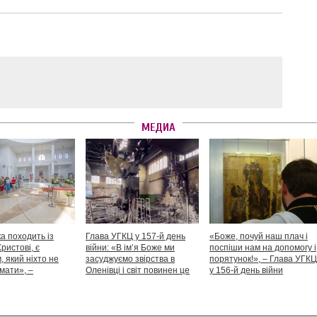
МЕДИА
а походить із
Глава УГКЦ у 157-й день
«Боже, почуй наш плач і
Христові, є
війни: «В ім’я Боже ми
поспіши нам на допомогу і
 який ніхто не
засуджуємо звірства в
порятунок!», – Глава УГКЦ
мати», –
Оленівці і світ повинен це
у 156-й день війни
іший Святослав
засудити як особливий вияв
дикості й жорстокості»