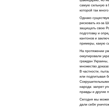
Швейцарию, но не
самую сильную в Е
которой так много
Однако существуе
рисковать из-за Ш
защищать свою Ро
подготовку и опр
кантонов и заключ
примеры, какую с
На протяжении уж
оккупировали укр
граждан Украины, 
множество доказа
В частности, пыт
или подпитывая 
Сокрушительными
народа: запрет у
правды и другие 
Сегодня мы можем
дали себя уничто