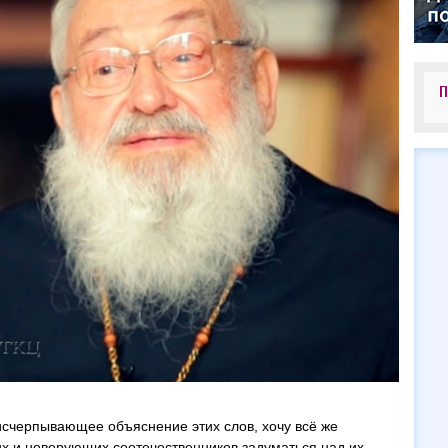
П
исчерпывающее объяснение этих слов, хочу всё же
х и неверующих соотечественников задуматься над их