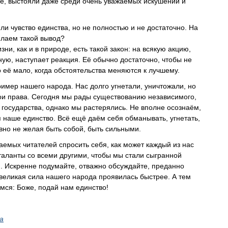
е, выстояли даже среди очень уважаемых искушений и
и чувство единства, но не полностью и не достаточно. На
елаем такой вывод?
зни, как и в природе, есть такой закон: на всякую акцию,
ую, наступает реакция. Её обычно достаточно, чтобы не
 её мало, когда обстоятельства меняются к лучшему.
ример нашего народа. Нас долго угнетали, уничтожали, но
ои права. Сегодня мы рады существованию независимого,
 государства, однако мы растерялись. Не вполне осознаём,
я наше единство. Всё ещё даём себя обманывать, угнетать,
вно не желая быть собой, быть сильными.
емых читателей спросить себя, как может каждый из нас
 таланты со всеми другими, чтобы мы стали сыгранной
. Искренне подумайте, отважно обсуждайте, преданно
 великая сила нашего народа проявилась быстрее. А тем
ся: Боже, подай нам единство!
a