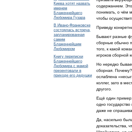
Киева хотят назвать
содержанием. Это
именем
понимать, о чём м
Блаженнейшего
Любомира Гузара
чтобы осуществит
В Ивано-Франковске
Приведу конкретн
состоялась встреча,
запланированная
Бывают разные фу
самим
сборные обычно п
Блаженнейшим
Любомиром
того, к какой ком
игроков сборной 
Книгу переписки
Блаженнейшего
Но нередко бывает
Любомира с мамой
сборная. Почему?
презентовали в
приходе его дедушки
ослаблена «несыг
коллег, зато в ме
другого.
Ещё один пример:
одно государство
даже не спрашивая
Да, насильно был
доказательства, 