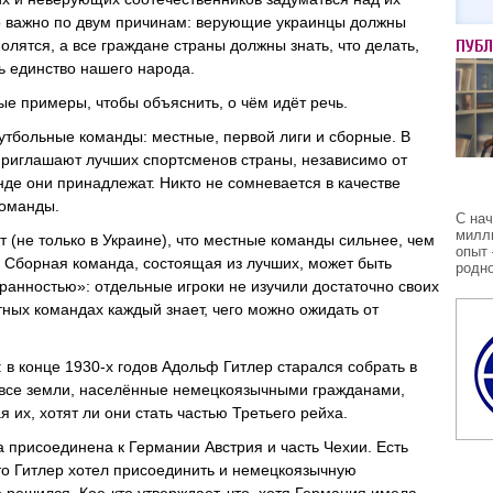
 важно по двум причинам: верующие украинцы должны
олятся, а все граждане страны должны знать, что делать,
ПУБ
ь единство нашего народа.
ые примеры, чтобы объяснить, о чём идёт речь.
тбольные команды: местные, первой лиги и сборные. В
риглашают лучших спортсменов страны, независимо от
анде они принадлежат. Никто не сомневается в качестве
команды.
С на
милл
 (не только в Украине), что местные команды сильнее, чем
опыт 
 Сборная команда, состоящая из лучших, может быть
родно
ранностью»: отдельные игроки не изучили достаточно своих
стных командах каждый знает, чего можно ожидать от
 в конце 1930-х годов Адольф Гитлер старался собрать в
 все земли, населённые немецкоязычными гражданами,
 их, хотят ли они стать частью Третьего рейха.
а присоединена к Германии Австрия и часть Чехии. Есть
что Гитлер хотел присоединить и немецкоязычную