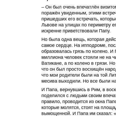
– Он был очень впечатлён визито
поражён увиденным, этими встре
пришедших его встречать, которые
Львове на улицах по периметру е
искренне приветствовали Папу.
Но была одна вещь, которая дейс
самое сердце. На ипподроме, по
образовалась грязь по колено. И 
миллиона человек стояли не на ч
Ватикане, а по колено в грязи. Но
что он был просто восхищён наро
что мои родители были на той Литу
месива выходили. Но все были на
И Папа, вернувшись в Рим, в вос
поделился с людьми своим впечат
правило, проводится из окна Пап
которые молятся, стоят на площа
вымощенной. И Папа им сказал: «