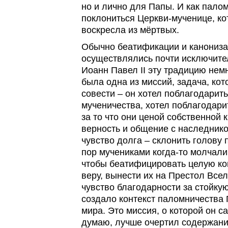
но и лично для Папы. И как пало
поклониться Церкви-мученице, к
воскресла из мёртвых.
Обычно беатификации и канониза
осуществлялись почти исключите
Иоанн Павел II эту традицию нем
была одна из миссий, задача, ко
совести – он хотел поблагодарить
мученичества, хотел поблагодари
за то что они ценой собственной
верность и общение с наследнико
чувство долга – склонить голову
пор мучениками когда-то молчали
чтобы беатифицировать целую ко
веру, вынести их на Престол Все
чувство благодарности за стойку
создало контекст паломничества 
мира. Это миссия, о которой он с
думаю, лучше очертил содержание