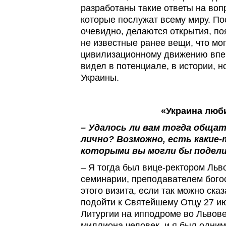
разработаны такие ответы на воп
которые послужат всему миру. По
очевидно, делаются открытия, по
не известные ранее вещи, что мо
цивилизационному движению впер
видел в потенциале, в истории, н
Украины.
«Украина люб
– Удалось ли вам тогда обща
лично? Возможно, есть какие-
которыми вы могли бы подели
– Я тогда был вице-ректором Льв
семинарии, преподавателем богос
этого визита, если так можно ска
подойти к Святейшему Отцу 27 и
Литургии на ипподроме во Львове
миллиона человек, и я был одним 