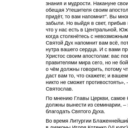
знания и мудрости. Накануне свои
обещая Утешителя своим апостола
придёт, то вам напомнит". Вы мно
забыли. Но выйдя в свет, прибыв
что у нас есть в Центральной, Юж
когда столкнётесь с невозможным
Святой Дух напомнит вам всё, пот
нутра вашего сердца. И с вами пр
Христос своим апостолам: вас по
правителями мира сего, но не бой
о чём должны говорить, потому чт
даст вам то, что скажете; и ваше
никто не сможет противостоять»,
Святослав.
По мнению Главы Церкви, самое 
должны вынести из семинарии, –
благодать Святого Духа.
Во время Литургии Блаженнейши
в диаконы Игоря Котенко (VI курс