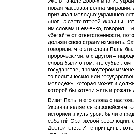
Уже в начале 2000-х многие укра
новая массовая волна миграции. 
призывал молодых украинцев ост
«нет на свете второй Украины, не
им словам Шевченко, говорил – У
убегайте от ответственности, пото
должен свою страну изменить. За
говорили, что эти слова Папы был
пророческими, а с другой – народ
слова были о том, что субъектом
государстве, промоутером измене
то политические или государстве
молодёжь, которая может и должна
которой бы хотели жить и рожать 
Визит Папы и его слова о настоящ
Украина является европейским го
историей и культурой, были опр
событий Оранжевой революции, а
Достоинства. И те принципы, кот