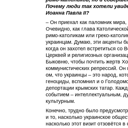
Почему люди так хотели увид
Иоанна Павла II?
– Он приехал как паломник мира, 
Очевидно, как глава Католической
римо-католикам или греко-католи
украинцам. Думаю, эти акценты б
когда он захотел встретиться со
Церквей и религиозных организац
Быковню, чтобы почтить жертв Хо
коммунистических репрессий. Он 
ом, что украинцы – это народ, к
геноциды, вспомнил и о Голодомо
депортации крымских татар. Кажд
событием – интеллектуальным, д
культурным.
Конечно, трудно было предусмотре
и то, насколько украинское обще
насколько этот визит отзовётся в