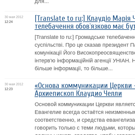
для...
[Translate to ru:] Клаудіо Марія
30 мая 2012
12:24
телебачення обов`язково має бут
[Translate to ru:] Громадське телебачен
суспільстві. Про це сказав президент П
комунікації Його Високопреосвященство
інтерв'ю інформаційній агенції УНІАН.
більше інформації, то більше...
«Основа коммуникации Церкви –
30 мая 2012
12:23
Архиепископ Клаудио Челли
Основой коммуникации Церкви являетс
Евангелие всегда остаётся неизменны
соответственно, и средства евангелиз
говорить только с теми людьми, котор