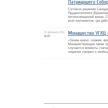
Патриаршего Собо
Согласно решению Синода Е
Прудентополисе (Бразилия
богопосвященной жизни. С
всех континентов, где дейс
Монашество УГКЦ 
12 февраля 2011
11:07
«Зачем нужно, скажем, вр
Монашествующие также тре
случаются моменты стагнац
энциклик говорил о необх