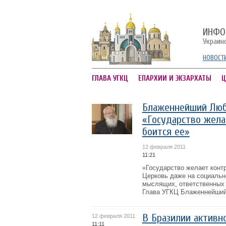
ИНФО
Украин
НОВОСТ
ГЛАВА УГКЦ
ЕПАРХИИ И ЭКЗАРХАТЫ
Ц
Блаженнейший Люб
«Государство жела
боится ее»
12 февраля 2011
11:21
«Государство желает контр
Церковь даже на социальн
мыслящих, ответственных 
Глава УГКЦ Блаженнейший
В Бразилии активн
12 февраля 2011
11:11