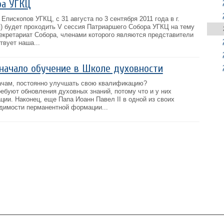
ра УГКЦ
пископов УГКЦ, с 31 августа по 3 сентября 2011 года в г.
) будет проходить V сессия Патриаршего Собора УГКЦ на тему
екретариат Собора, членами которого являются представители
твует наша...
начало обучение в Школе духовности
ачам, постоянно улучшать свою квалификацию?
буют обновления духовных знаний, потому что и у них
ии. Наконец, еще Папа Иоанн Павел II в одной из своих
одимости перманентной формации...