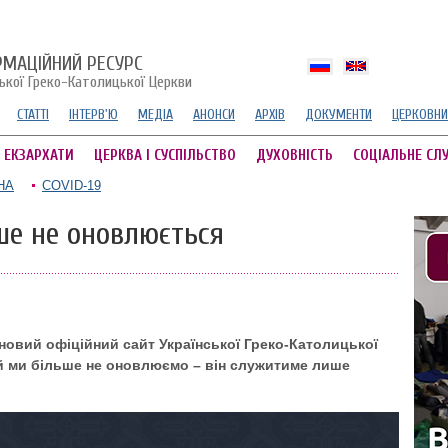
РМАЦІЙНИЙ РЕСУРС
ської Греко-Католицької Церкви
СТАТТІ
ІНТЕРВ'Ю
МЕДІА
АНОНСИ
АРХІВ
ДОКУМЕНТИ
ЦЕРКОВНИ
А ЕКЗАРХАТИ
ЦЕРКВА І СУСПІЛЬСТВО
ДУХОВНІСТЬ
СОЦІАЛЬНЕ СЛ
НА
COVID-19
ше не оновлюється
новий офіційний сайт Української Греко-Католицької
й ми більше не оновлюємо – він служитиме лише