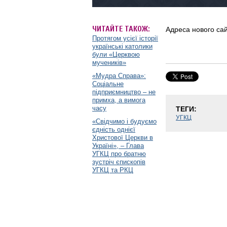
ЧИТАЙТЕ ТАКОЖ:
Адреса нового са
Протягом усієї історії
українські католики
були «Церквою
мучеників»
«Мудра Справа»:
Соціальне
підприємництво – не
примха, а вимога
часу
ТЕГИ:
УГКЦ
«Свідчимо і будуємо
єдність однієї
Христової Церкви в
Україні», – Глава
УГКЦ про братню
зустріч єпископів
УГКЦ та РКЦ