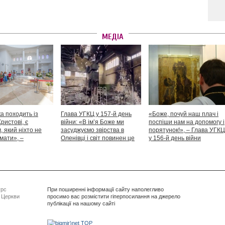
МЕДІА
а походить із
Глава УГКЦ у 157-й день
«Боже, почуй наш плач і
Христові, є
війни: «В ім’я Боже ми
поспіши нам на допомогу і
 який ніхто не
засуджуємо звірства в
порятунок!», – Глава УГКЦ
мати», –
Оленівці і світ повинен це
у 156-й день війни
іший Святослав
засудити як особливий вияв
дикості й жорстокості»
урс
При поширенні інформації сайту наполегливо
ї Церкви
просимо вас розмістити гіперпосилання на джерело
публікації на нашому сайті