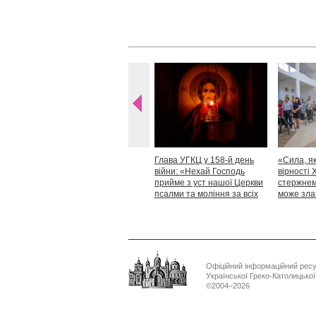
Глава УГКЦ у 158-й день
«Сила, як
війни: «Нехай Господь
вірності 
прийме з уст нашої Церкви
стержнем,
псалми та моління за всіх
може зла
тих, які особливо просять
Блаженн
нашої молитви»
Офіційний інформаційний рес
Української Греко-Католицько
©2004–2026