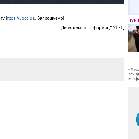
йту
https://ugcc.ua
. Запрошуємо!
ПУБЛ
Департамент інформації УГКЦ
«Хтос
захід
конфл