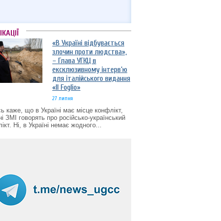
ІКАЦІЇ
«В Україні відбувається
злочин проти людства»,
– Глава УГКЦ в
ексклюзивному інтерв’ю
для італійського видання
«Il Foglio»
27 липня
ь каже, що в Україні має місце конфлікт,
ні ЗМІ говорять про російсько-український
ікт. Ні, в Україні немає жодного...