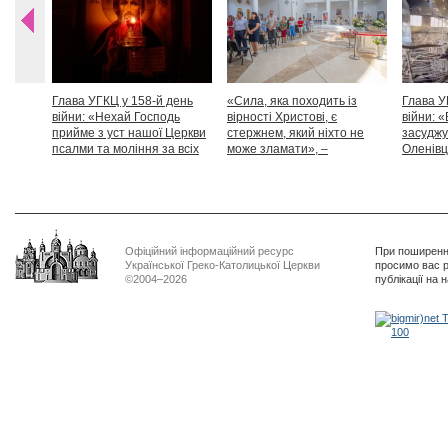
Глава УГКЦ у 158-й день
«Сила, яка походить із
Глава У
війни: «Нехай Господь
вірності Христові, є
війни: «
прийме з уст нашої Церкви
стержнем, який ніхто не
засуджу
псалми та моління за всіх
може зламати», –
Оленівці
тих, які особливо просять
Блаженніший Святослав
засудит
нашої молитви»
дикості
Офіційний інформаційний ресурс
При поширенні
Української Греко-Католицької Церкви
просимо вас р
©2004–2026
публікації на 