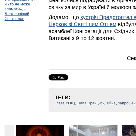
мені колись подарували в Аргент
ніхто не може
свічку за мир в Україні й молюся 
зламати», –
Блаженніший
Додамо, що
зустріч Предстоятелі
Святослав
Церков зі Святішим Отцем
відбул
асамблеї Конгрегації для Східних 
Ватикані з 9 по 12 жовтня.
Сек
ТЕГИ:
,
,
,
Глава УГКЦ
Папа Франциск
війна
запрошен