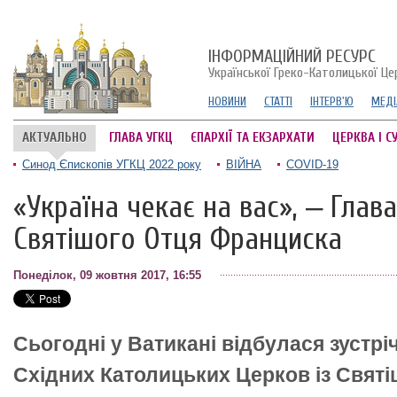
ІНФОРМАЦІЙНИЙ РЕСУРС
Української Греко-Католицької Це
НОВИНИ
СТАТТІ
ІНТЕРВ'Ю
МЕДІ
АКТУАЛЬНО
ГЛАВА УГКЦ
ЄПАРХІЇ ТА ЕКЗАРХАТИ
ЦЕРКВА І С
Синод Єпископів УГКЦ 2022 року
ВІЙНА
COVID-19
«Україна чекає на вас», ‒ Глав
Святішого Отця Франциска
Понеділок, 09 жовтня 2017, 16:55
Сьогодні у Ватикані відбулася зустрі
Східних Католицьких Церков із Свят