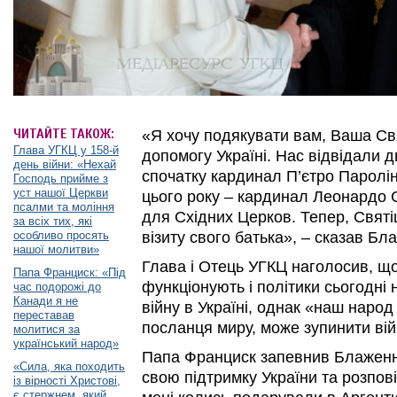
ЧИТАЙТЕ ТАКОЖ:
«Я хочу подякувати вам, Ваша Свя
Глава УГКЦ у 158-й
допомогу Україні. Нас відвідали 
день війни: «Нехай
спочатку кардинал П’єтро Паролін
Господь прийме з
уст нашої Церкви
цього року – кардинал Леонардо С
псалми та моління
для Східних Церков. Тепер, Святі
за всіх тих, які
особливо просять
візиту свого батька», ‒ сказав Б
нашої молитви»
Глава і Отець УГКЦ наголосив, що
Папа Франциск: «Під
функціонують і політики сьогодні 
час подорожі до
Канади я не
війну в Україні, однак «наш народ 
переставав
посланця миру, може зупинити вій
молитися за
український народ»
Папа Франциск запевнив Блаженн
«Сила, яка походить
свою підтримку України та розпові
із вірності Христові,
є стержнем, який