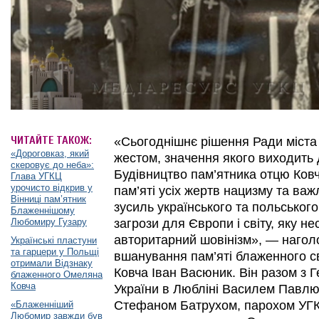
ЧИТАЙТЕ ТАКОЖ:
«Сьогоднішнє рішення Ради міста
«Дороговказ, який
жестом, значення якого виходить 
скеровує до неба»:
Будівництво пам’ятника отцю Ков
Глава УГКЦ
урочисто відкрив у
пам’яті усіх жертв нацизму та ва
Вінниці пам’ятник
зусиль українського та польського
Блаженнішому
Любомиру Гузару
загрози для Європи і світу, яку н
авторитарний шовінізм», — наголо
Українські пластуни
та гарцери у Польщі
вшанування пам’яті блаженного 
отримали Відзнаку
Ковча Іван Васюник. Він разом з
блаженного Омеляна
Ковча
України в Любліні Василем Павл
Стефаном Батрухом, парохом УГК
«Блаженніший
Любомир завжди був