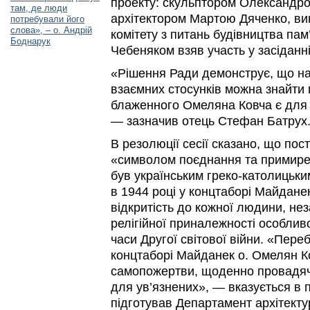
проекту: скульптором Олександр
там, де люди
архітектором Мартою Дяченко, ви
потребували його
слова», – о. Андрій
комітету з питань будівництва па
Боднарук
Чебеняком взяв участь у засіданн
«Рішення Ради демонструє, що нав
взаємних стосунків можна знайти 
блаженного Омеляна Ковча є для
— зазначив отець Стефан Батрух
В резолюції сесії сказано, що пос
«символом поєднання та примир
був українським греко-католицьк
в 1944 році у концтаборі Майданек 
відкритість до кожної людини, не
релігійної приналежності особлив
часи Другої світової війни. «Пер
концтаборі Майданек о. Омелян Ко
самопожертви, щоденно провадя
для ув’язнених», — вказується в п
підготував Департамент архітектур