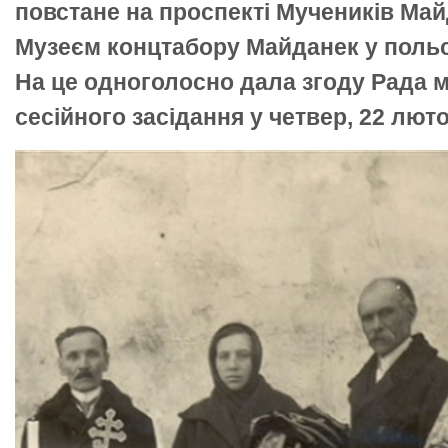
повстане на проспекті Мучеників Май
Музеєм концтабору Майданек у польс
На це одноголосно дала згоду Рада мі
сесійного засідання у четвер, 22 люто