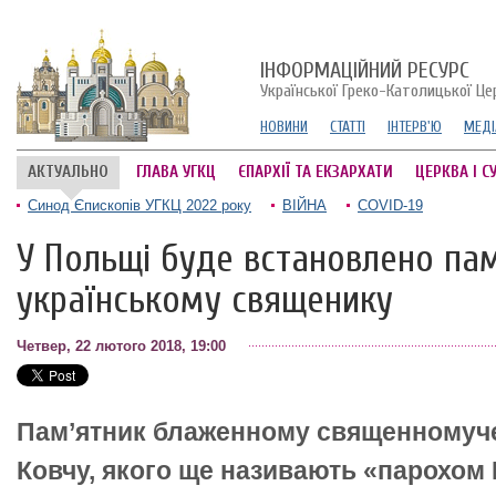
ІНФОРМАЦІЙНИЙ РЕСУРС
Української Греко-Католицької Це
НОВИНИ
СТАТТІ
ІНТЕРВ'Ю
МЕДІ
АКТУАЛЬНО
ГЛАВА УГКЦ
ЄПАРХІЇ ТА ЕКЗАРХАТИ
ЦЕРКВА І С
Синод Єпископів УГКЦ 2022 року
ВІЙНА
COVID-19
У Польщі буде встановлено па
українському священику
Четвер, 22 лютого 2018, 19:00
Пам’ятник блаженному священномуч
Ковчу, якого ще називають «парохом