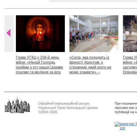
Глава УГКЦ у 158-й день
«Сила, яка походить із
Глава У
війни: «Нехай Господь
вірності Христові, є
війни: «
прийме з уст нашої Церкви
стержнем, який ніхто не
засуджу
псалми та моління за всіх
може зламати», –
Оленівці
тих, які особливо просять
Блаженніший Святослав
засудит
нашої молитви»
дикості
Офіційний інформаційний ресурс
При поширенні
Української Греко-Католицької Церкви
просимо вас р
©2004–2026
публікації на 