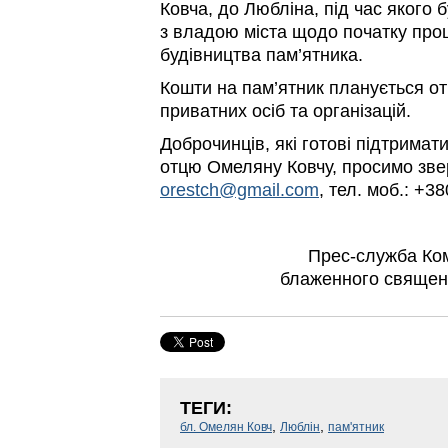
Ковча, до Любліна, під час якого 
з владою міста щодо початку проц
будівництва пам’ятника.
Кошти на пам’ятник планується о
приватних осіб та організацій.
Доброчинців, які готові підтримат
отцю Омеляну Ковчу, просимо зве
orestch@gmail.com
, тел. моб.: +3
Прес-служба Ком
блаженного священ
ТЕГИ:
,
,
бл. Омелян Ковч
Люблін
пам'ятник