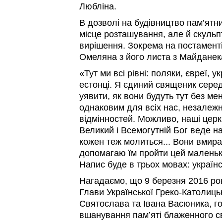
Любліна.
В дозволі на будівництво пам’ятн
місце розташування, але й скульп
вирішення. Зокрема на постаменті
Омеляна з його листа з Майданека
«Тут ми всі рівні: поляки, євреї, у
естонці. Я єдиний священик серед
уявити, як вони будуть тут без мен
однаковим для всіх нас, незалежн
відмінностей. Можливо, наші церкв
Великий і Всемогутній Бог веде на
кожен теж молиться... Вони вмираю
допомагаю їм пройти цей маленьки
Напис буде в трьох мовах: українс
Нагадаємо, що 9 березня 2016 рок
Глави Української Греко-Католиц
Святослава та Івана Васюника, го
вшанування пам’яті блаженного 