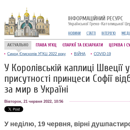
ІНФОРМАЦІЙНИЙ РЕСУРС
Української Греко-Католицької Це
НОВИНИ
СТАТТІ
ІНТЕРВ'Ю
МЕДІ
АКТУАЛЬНО
ГЛАВА УГКЦ
ЄПАРХІЇ ТА ЕКЗАРХАТИ
ЦЕРКВА І С
Синод Єпископів УГКЦ 2022 року
ВІЙНА
COVID-19
У Королівській каплиці Швеції 
присутності принцеси Софії ві
за мир в Україні
Вівторок, 21 червня 2022, 10:56
У неділю, 19 червня, вірні душпасти