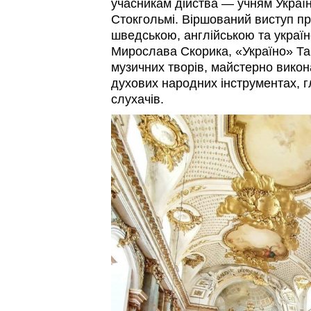
учасникам дійства — учням Україн
Стокгольмі. Віршований виступ пр
шведською, англійською та украї
Мирослава Скорика, «Україно» Та
музичних творів, майстерно викон
духових народних інструментах, 
слухачів.