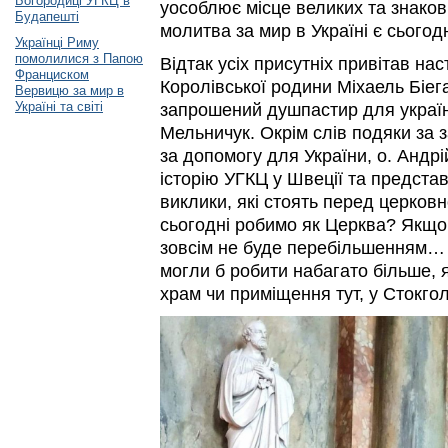
Богородиці УГКЦ в
уособлює місце великих та знакови
Будапешті
молитва за мир в Україні є сьогод
Українці Риму
помолилися з Папою
Відтак усіх присутніх привітав на
Франциском
Королівської родини Міхаель Біег
Вервицю за мир в
Україні та світі
запрошений душпастир для українц
Мельничук. Окрім слів подяки за 
за допомогу для України, о. Андрі
історію УГКЦ у Швеції та представ
виклики, які стоять перед церков
сьогодні робимо як Церква? Якщо 
зовсім не буде перебільшенням…
могли б робити набагато більше, 
храм чи приміщення тут, у Стокгол