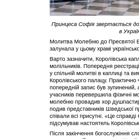
Принцеса Софія звертається до
в Украї
Молитва Молебню до Пресвятої 
залунала у цьому храмі українсь
Варто зазначити, Королівська кап
молільників. Попередня реєстрац
у спільній молитві в каплиці та в
Королівського палацу. Практично ч
попередній запис був зупинений, 
учасників перевершила фізичні мо
молебню провадив хор душпастир
подив представників Шведської пр
співали всі присутні. «Це справд
підсумував настоятель Королівськ
Після закінчення богослужіння 