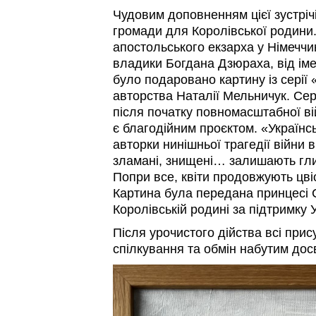
Чудовим доповненням цієї зустріч
громади для Королівської родини
апостольського екзарха у Німеччин
владики Богдана Дзюраха, від ім
було подаровано картину із серії 
авторства Наталії Мельничук. Сер
після початку повномасштабної ві
є благодійним проєктом. «Українсь
авторки нинішньої трагедії війни в
зламані, знищені… залишають гли
Попри все, квіти продовжують цвіс
Картина була передана принцесі С
Королівській родині за підтримку 
Після урочистого дійства всі прис
спілкування та обмін набутим дос