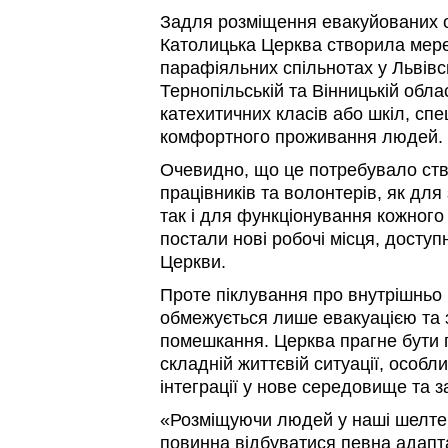
Задля розміщення евакуйованих ос
Католицька Церква створила мере
парафіяльних спільнотах у Львівсь
Тернопільській та Вінницькій обл
катехитичних класів або шкіл, сп
комфортного проживання людей.
Очевидно, що це потребувало ст
працівників та волонтерів, як для
так і для функціонування кожного
постали нові робочі місця, доступ
Церкви.
Проте піклування про внутрішньо
обмежується лише евакуацією та
помешкання. Церква прагне бути по
складній життєвій ситуації, особли
інтеграції у нове середовище та з
«Розміщуючи людей у наші шелтер
повинна відбуватися певна адапта