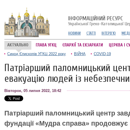
ІНФОРМАЦІЙНИЙ РЕСУРС
Української Греко-Католицької Це
НОВИНИ
СТАТТІ
ІНТЕРВ'Ю
МЕДІ
АКТУАЛЬНО
ГЛАВА УГКЦ
ЄПАРХІЇ ТА ЕКЗАРХАТИ
ЦЕРКВА І С
Синод Єпископів УГКЦ 2022 року
ВІЙНА
COVID-19
Патріарший паломницький цент
евакуацію людей із небезпечних
Вівторок, 05 липня 2022, 18:42
Патріарший паломницький центр зав
фундації «Мудра справа» продовжує