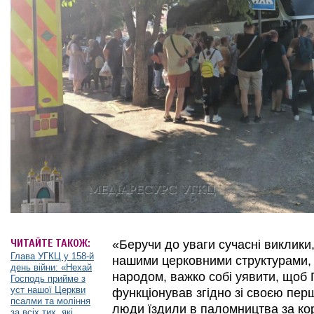
ЧИТАЙТЕ ТАКОЖ:
«Беручи до уваги сучасні виклики,
Глава УГКЦ у 158-й
нашими церковними структурами, 
день війни: «Нехай
народом, важко собі уявити, щоб
Господь прийме з
уст нашої Церкви
функціонував згідно зі своєю пер
псалми та моління
люди їздили в паломництва за ко
за всіх тих, які