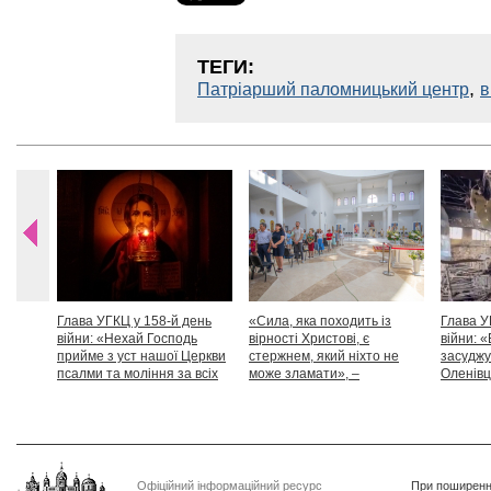
ТЕГИ:
,
Патріарший паломницький центр
в
Глава УГКЦ у 158-й день
«Сила, яка походить із
Глава У
війни: «Нехай Господь
вірності Христові, є
війни: «
прийме з уст нашої Церкви
стержнем, який ніхто не
засуджу
псалми та моління за всіх
може зламати», –
Оленівці
тих, які особливо просять
Блаженніший Святослав
засудит
нашої молитви»
дикості
Офіційний інформаційний ресурс
При поширенні