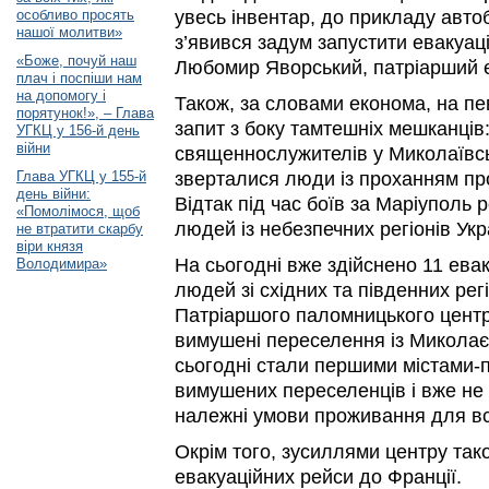
особливо просять
увесь інвентар, до прикладу автоб
нашої молитви»
з’явився задум запустити евакуаці
«Боже, почуй наш
Любомир Яворський, патріарший 
плач і поспіши нам
на допомогу і
Також, за словами економа, на пе
порятунок!», – Глава
запит з боку тамтешніх мешканців
УГКЦ у 156-й день
війни
священнослужителів у Миколаївсь
Глава УГКЦ у 155-й
зверталися люди із проханням пр
день війни:
Відтак під час боїв за Маріуполь 
«Помолімося, щоб
людей із небезпечних регіонів Укр
не втратити скарбу
віри князя
На сьогодні вже здійснено 11 ева
Володимира»
людей зі східних та південних рег
Патріаршого паломницького центр
вимушені переселення із Миколаєв
сьогодні стали першими містами-
вимушених переселенців і вже не
належні умови проживання для вс
Окрім того, зусиллями центру так
евакуаційних рейси до Франції.