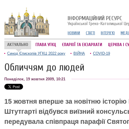
ІНФОРМАЦІЙНИЙ РЕСУРС
Української Греко-Католицької Це
НОВИНИ
СТАТТІ
ІНТЕРВ'Ю
МЕДІ
АКТУАЛЬНО
ГЛАВА УГКЦ
ЄПАРХІЇ ТА ЕКЗАРХАТИ
ЦЕРКВА І С
Синод Єпископів УГКЦ 2022 року
ВІЙНА
COVID-19
Обличчям до людей
Понеділок, 19 жовтня 2009, 10:21
15 жовтня вперше за новітню історі
Штутгарті відбувся виїзний консуль
передувала співпраця парафії Свято