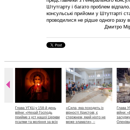
представники з Генерального консул
Штутгарту і багато проблем відпало
консульські прийоми у Штутгарті ст
проводилися не рідше одного разу в
Дмитро Мір
Глава УГКЦ у 158-й день
«Сила, яка походить із
Глава У
війни: «Нехай Господь
вірності Христові, є
війни: «
прийме з уст нашої Церкви
стержнем, який ніхто не
засуджу
псалми та моління за всіх
може зламати», –
Оленівці
тих, які особливо просять
Блаженніший Святослав
засудит