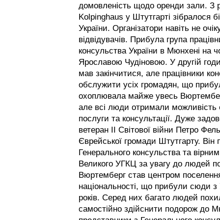
домовленість щодо оренди зали.
З 
Kolpinghaus у Штутгарті зібралося б
України. Організатори навіть не очік
відвідувачів.
Прибула група працівн
консульства України в Мюнхені на ч
Ярославою Чудіновою.
У другій год
мав закінчитися, але працівники ко
обслужити усіх громадян, що прибул
охоплювала майже увесь Вюртембер
але всі люди отримали можливість 
послуги та консультації.
Дуже задов
ветеран ІІ Світової війни Петро Фе
Єврейської громади Штутгарту. Він 
Генерального консульства та вірним
Великого УГКЦ за увагу до людей по
Вюртемберг став центром поселення 
національності, що прибули сюди з 
років. Серед них багато людей похил
самостійно здійснити подорож до Мю