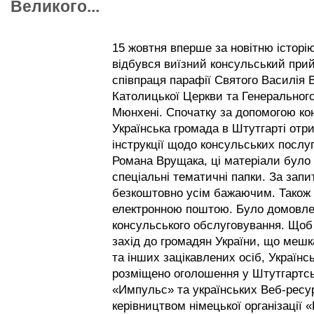
Великого...
15 жовтня вперше за новітню історі
відбувся виїзний консульський при
співпраця парафії Святого Василія В
Католицької Церкви та Генерального
Мюнхені. Спочатку за допомогою ко
Українська громада в Штутгарті отри
інструкції щодо консульських послуг
Романа Врущака, ці матеріали було 
спеціальні тематичні папки. За зап
безкоштовно усім бажаючим. Також 
електронною поштою.
Було домовле
консульського обслуговування. Щоб
захід до громадян України, що меш
та інших зацікавлених осіб, Україн
розміщено оголошення у Штутгартськ
«Импульс» та українських Веб-ресур
керівництвом німецької організації 