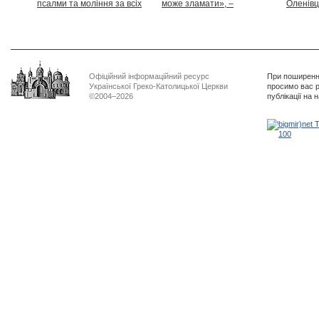
псалми та моління за всіх
може зламати», –
Оленівці
тих, які особливо просять
Блаженніший Святослав
засудит
нашої молитви»
дикості
Офіційний інформаційний ресурс
При поширенні
Української Греко-Католицької Церкви
просимо вас р
©2004–2026
публікації на 