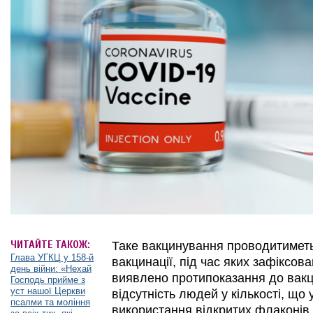
ЧИТАЙТЕ ТАКОЖ:
Таке вакцинування проводитиметь
Глава УГКЦ у 158-й
вакцинації, під час яких зафіксова
день війни: «Нехай
виявлено протипоказання до вакц
Господь прийме з
уст нашої Церкви
відсутність людей у кількості, щ
псалми та моління
використання відкритих флаконів 