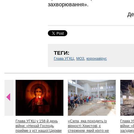
захворювання».
Де
ТЕГИ:
,
,
Глава УГКЦ
МОЗ
коронавірус
Глава УГКЦ у 158-й день
«Сила, яка походить із
Глава У
війни: «Нехай Господь
вірності Христові, є
війни: «
прийме з уст нашої Церкви
стержнем, який ніхто не
засуджу