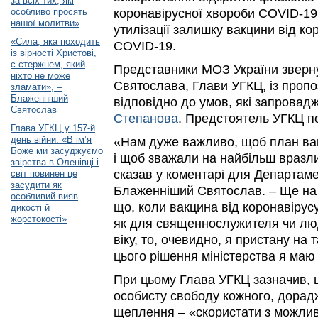
за всіх тих, які
особливо просять
коронавірусної хвороби COVID-19
нашої молитви»
утилізації залишку вакцини від ко
«Сила, яка походить
COVID-19.
із вірності Христові,
є стержнем, який
Представники МОЗ України зверн
ніхто не може
Святослава, Глави УГКЦ, із проп
зламати», –
Блаженніший
відповідно до умов, які запровад
Святослав
Степанова
. Предстоятель УГКЦ п
Глава УГКЦ у 157-й
день війни: «В ім’я
«Нам дуже важливо, щоб план ва
Боже ми засуджуємо
і щоб зважали на найбільш вразли
звірства в Оленівці і
сказав у коментарі для Департам
світ повинен це
засудити як
Блаженніший Святослав. – Ще на 
особливий вияв
що, коли вакцина від коронавіру
дикості й
жорстокості»
як для священнослужителя чи лю
віку, то, очевидно, я пристану на 
цього рішення міністерства я маю
При цьому Глава УГКЦ зазначив,
особисту свободу кожного, дорад
щеплення – «скористати з можливо