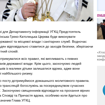
ПУБЛ
рі для Департаменту інформації УГКЦ Предстоятель
їнська Греко-Католицька Церква буде виконувати
жавної та місцевої влади і санітарних служб. Водночас
адян відповідально ставитися до заходів безпеки, зберігаючи
тний спокій.
«Хтос
захід
отримуватися всіх правил, які випливають з певних
конфл
нів державної влади. Крім цього, заохочуємо людей
атьків із малими дітьми залишатися вдома, адже вони
і найбільшого ризику.
го посту дотримуймося домашнього молитовного правила.
з трансляцій богослужінь за посередництвом сучасних
ії. Заохочуємо священників відповідати на прохання вірних
ва Сповіді та Причастя вдома, особливо коли йдеться про
азначив Глава УГКЦ.