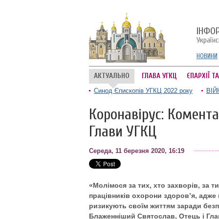
ІНФО
Україн
НОВИНИ
АКТУАЛЬНО
ГЛАВА УГКЦ
ЄПАРХІЇ Т
Синод Єпископів УГКЦ 2022 року
ВІЙ
Коронавірус: Комент
Глави УГКЦ
Середа, 11 березня 2020, 16:19
«Молімося за тих, хто захворів, за т
працівників охорони здоров’я, адже
ризикують своїм життям заради безпе
Блаженніший Святослав, Отець і Глава