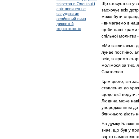
Що стосується уча
звірства в Оленівці і
світ повинен це
заохочує всіх дот
засудити як
може бути оправда
особливий вияв
«вимагаємо в наши
дикості й
жорстокості»
щоби наші храми б
спільної молитви»
«Ми закликаємо д
лунає постійно, а
всіх, зокрема ста
молімося за тих, 
Святослав.
Крім цього, він за
ставлення до ураж
щодо цієї недуги.
Людина може навіт
упередженням до с
ближнього діють н
На думку Блаженн
знає, що був у при
варто самоізолюва