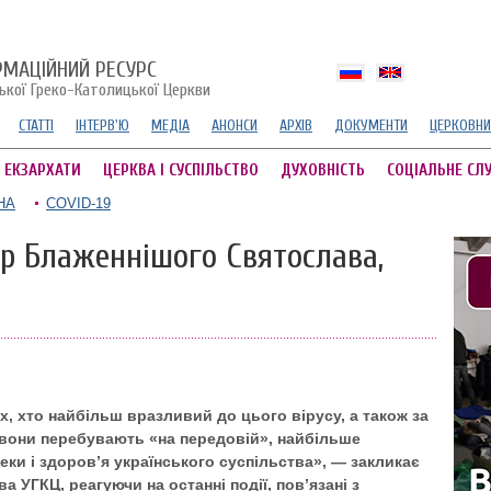
РМАЦІЙНИЙ РЕСУРС
ської Греко-Католицької Церкви
СТАТТІ
ІНТЕРВ'Ю
МЕДІА
АНОНСИ
АРХІВ
ДОКУМЕНТИ
ЦЕРКОВНИ
А ЕКЗАРХАТИ
ЦЕРКВА І СУСПІЛЬСТВО
ДУХОВНІСТЬ
СОЦІАЛЬНЕ СЛ
НА
COVID-19
ар Блаженнішого Святослава,
их, хто найбільш вразливий до цього вірусу, а також за
 вони перебувають «на передовій», найбільше
ки і здоров’я українського суспільства», — закликає
 УГКЦ, реагуючи на останні події, пов’язані з