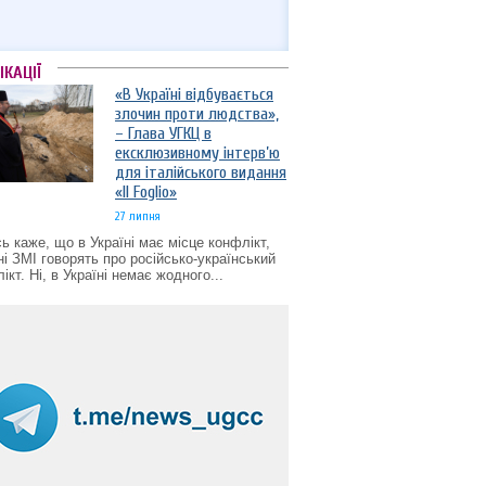
ІКАЦІЇ
«В Україні відбувається
злочин проти людства»,
– Глава УГКЦ в
ексклюзивному інтерв’ю
для італійського видання
«Il Foglio»
27 липня
ь каже, що в Україні має місце конфлікт,
ні ЗМІ говорять про російсько-український
ікт. Ні, в Україні немає жодного...