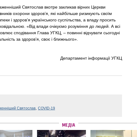
аженніший Святослав вкотре закликав вірних Церкви
вників охорони здоров’я, які найбільше ризикують своїм
пеки і здоров’я українського суспільства, а владу просить
повідальною. «Від влади очікуємо розуміння до людей. А всі
овлює сподівання Глава УГКЦ, – повинні відчувати сьогодні
льність за здоров’я, своє і ближнього».
Департамент інформації УГКЦ
,
женніший Святослав
COVID-19
МЕДІА