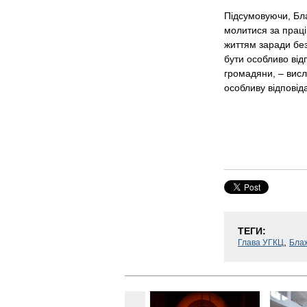
Підсумовуючи, Бл
молитися за праці
життям заради без
бути особливо від
громадяни, – висл
особливу відповіда
ТЕГИ:
,
Глава УГКЦ
Бла