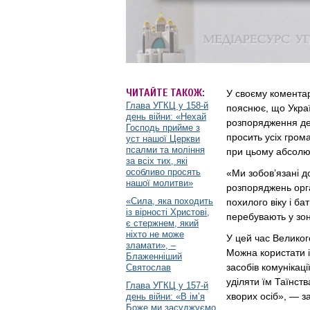
ЧИТАЙТЕ ТАКОЖ:
У своєму комента
Глава УГКЦ у 158-й
пояснює, що Укра
день війни: «Нехай
розпорядження дер
Господь прийме з
просить усіх гром
уст нашої Церкви
псалми та моління
при цьому абсолю
за всіх тих, які
особливо просять
«Ми зобов’язані д
нашої молитви»
розпоряджень орга
«Сила, яка походить
похилого віку і б
із вірності Христові,
перебувають у зон
є стержнем, який
ніхто не може
У цей час Велико
зламати», –
Можна користати і
Блаженніший
засобів комунікац
Святослав
уділяти їм Таїнст
Глава УГКЦ у 157-й
хворих осіб», — з
день війни: «В ім’я
Боже ми засуджуємо