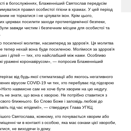
сті в богослужіннях, Блаженніший Святослав передусім
римуватися правил особистої гігієни в храмах. У цей період
ним не торкатися і не цілувати ікон. Крім цього,
х церквах посилити заходи протиепідемічної безпеки,
ули завжди чистим і безпечним місцем для особистої та
.
о посиленої молитви, насамперед за здоров’я. Ця молитва
ле тепер нехай вона буде посиленою. Молімося за здоров’я
рших і дітей — тих, хто найслабший між нами. Особливо
які уражені коронавірусом», — попросив Блаженніший
стерігає від будь-якої стигматизації або якогось негативного
ених вірусом COVID-19 чи тих, хто перебуває під підозрою
 «Ніхто навмисне сам не хоче бути хворим на цю недугу.
ь не знати, що вона є хворою. Не потрібно ставитися з
вого ближнього. Бо Слово Боже і заповідь любові до
авіть під час епідемії», — стверджує Глава УГКЦ.
ішого Святослава, кожному, хто почувається хворим або
міщенні чи в контакті з особою, яка має ознаки цієї хвороби,
тися, не виходячи із дому.