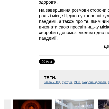
здоров'я.
На завершення розмови сторони 
роль і місце Церков у творенні ку
пандемії, а також про те, яким чи
виконати свою просвітницьку місі
хвороби і допомозі людям гідно 
пандемії.
Де
ТЕГИ:
,
,
,
,
Глава УГКЦ
зустріч
МОЗ
охорона здоровя