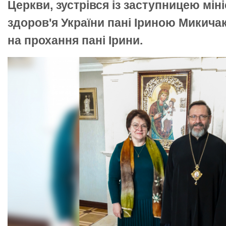
Церкви, зустрівся із заступницею мін
здоров'я України пані Іриною Микичак
на прохання пані Ірини.