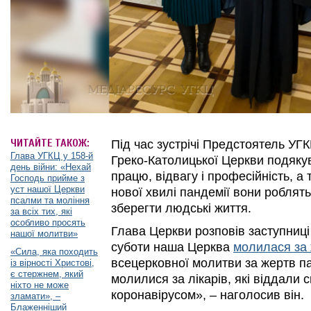
ЧИТАЙТЕ ТАКОЖ:
Під час зустрічі Предстоятель УГКЦ
Глава УГКЦ у 158-й
Греко-Католицької Церкви подяку
день війни: «Нехай
працю, відвагу і професійність, а 
Господь прийме з
уст нашої Церкви
нової хвилі пандемії вони роблять
псалми та моління
зберегти людські життя.
за всіх тих, які
особливо просять
Глава Церкви розповів заступниці
нашої молитви»
суботи наша Церква
молилася за 
«Сила, яка походить
всецерковної молитви за жертв па
із вірності Христові,
є стержнем, який
молилися за лікарів, які віддали с
ніхто не може
коронавірусом»,
–
наголосив він.
зламати», –
Блаженніший