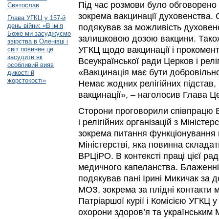
Під час розмови було обговорено 
Святослав
зокрема вакцинації духовенства. 
Глава УГКЦ у 157-й
день війни: «В ім’я
подякував за можливість духовен
Боже ми засуджуємо
залишковою дозою вакцини. Також
звірства в Оленівці і
УГКЦ щодо вакцинації і прокомен
світ повинен це
засудити як
Всеукраїнської ради Церков і реліг
особливий вияв
«Вакцинація має бути добровільн
дикості й
жорстокості»
Немає жодних релігійних підстав,
вакцинації»,
–
наголосив Глава Ц
Сторони проговорили співпрацю В
і релігійних організацій з Міністе
зокрема питання функціонування 
Міністерстві, яка повинна складат
ВРЦіРО. В контексті праці цієї р
медичного капеланства. Блаженн
подякував пані Ірині Микичак за 
МОЗ, зокрема за плідні контакти 
Патріаршої курії і Комісією УГКЦ
охорони здоров’я та українським 