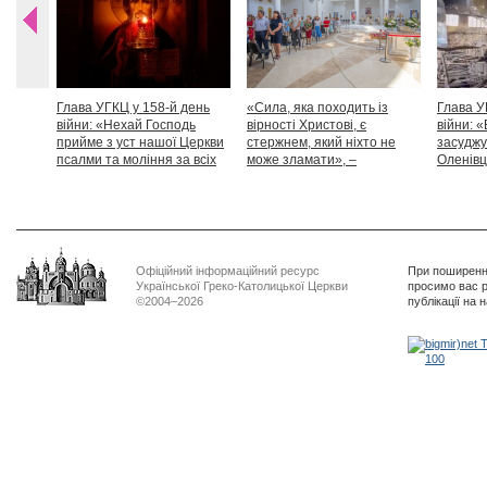
Глава УГКЦ у 158-й день
«Сила, яка походить із
Глава У
війни: «Нехай Господь
вірності Христові, є
війни: «
прийме з уст нашої Церкви
стержнем, який ніхто не
засуджу
псалми та моління за всіх
може зламати», –
Оленівці
тих, які особливо просять
Блаженніший Святослав
засудит
нашої молитви»
дикості
Офіційний інформаційний ресурс
При поширенні
Української Греко-Католицької Церкви
просимо вас р
©2004–2026
публікації на 