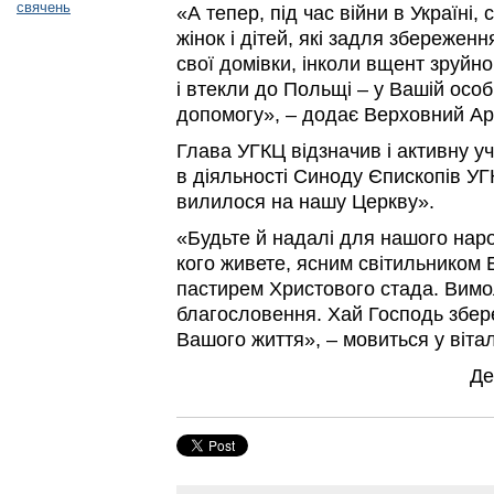
свячень
«А тепер, під час війни в Україні, 
жінок і дітей, які задля збережен
свої домівки, інколи вщент зруйно
і втекли до Польщі – у Вашій особі
допомогу», – додає Верховний Ар
Глава УГКЦ відзначив і активну 
в діяльності Синоду Єпископів У
вилилося на нашу Церкву».
«Будьте й надалі для нашого наро
кого живете, ясним світильником
пастирем Христового стада. Вим
благословення. Хай Господь збер
Вашого життя», – мовиться у віта
Де