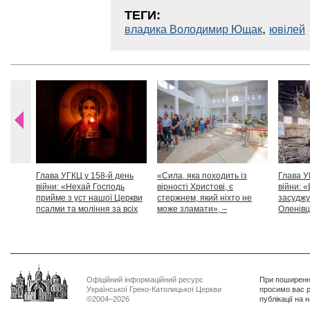
ТЕГИ:
,
владика Володимир Ющак
ювілей
Глава УГКЦ у 158-й день
«Сила, яка походить із
Глава У
війни: «Нехай Господь
вірності Христові, є
війни: «
прийме з уст нашої Церкви
стержнем, який ніхто не
засуджу
псалми та моління за всіх
може зламати», –
Оленівці
тих, які особливо просять
Блаженніший Святослав
засудит
нашої молитви»
дикості
Офіційний інформаційний ресурс
При поширенні
Української Греко-Католицької Церкви
просимо вас р
©2004–2026
публікації на 