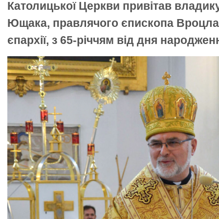
Католицької Церкви привітав влади
Ющака, правлячого єпископа Вроцла
єпархії, з 65-річчям від дня народжен