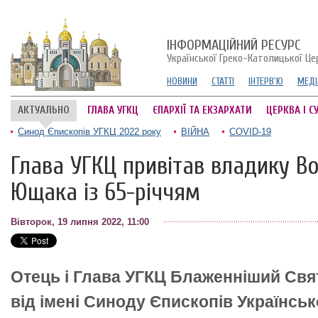
ІНФОРМАЦІЙНИЙ РЕСУРС
Української Греко-Католицької Це
НОВИНИ
СТАТТІ
ІНТЕРВ'Ю
МЕДІ
АКТУАЛЬНО
ГЛАВА УГКЦ
ЄПАРХІЇ ТА ЕКЗАРХАТИ
ЦЕРКВА І С
Синод Єпископів УГКЦ 2022 року
ВІЙНА
COVID-19
Глава УГКЦ привітав владику 
Ющака із 65-річчям
Вівторок, 19 липня 2022, 11:00
Отець і Глава УГКЦ Блаженніший Свя
від імені Синоду Єпископів Українськ