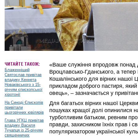
ЧИТАЙТЕ ТАКОЖ:
«Ваше служіння впродовж понад д
Блаженніший
Вроцлавсько-Гданського, а тепер
Святослав привітав
Кошалінського для вірних нашої 
владику Кеннета
Новаківського з 15-
прикладом доброго пастиря, який 
річчям єпископської
овець», – зазначається у привітанн
хіротонії
На Синоді Єпископів
Для багатьох вірних нашої Церкви
привітали
пошуках кращої долі опинилися на
цьогорічних ювілярів
турботливим батьком, ревним про
Глава УГКЦ привітав
правди, захисником їхніх прав і с
владику Василя
Тучапця із 25-річчям
популяризатором української культ
священничих