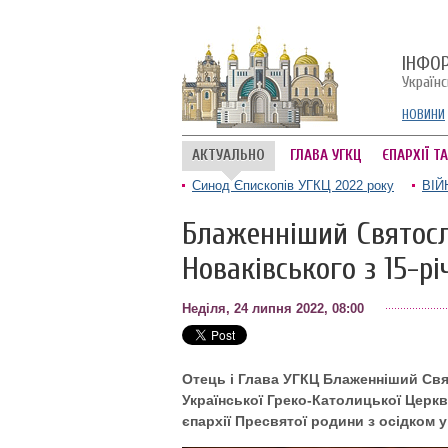
ІНФО
Україн
НОВИНИ
АКТУАЛЬНО
ГЛАВА УГКЦ
ЄПАРХІЇ Т
Синод Єпископів УГКЦ 2022 року
ВІЙ
Блаженніший Святосл
Новаківського з 15-рі
Неділя, 24 липня 2022, 08:00
Отець і Глава УГКЦ Блаженніший Свя
Української Греко-Католицької Церкв
єпархії Пресвятої родини з осідком у 