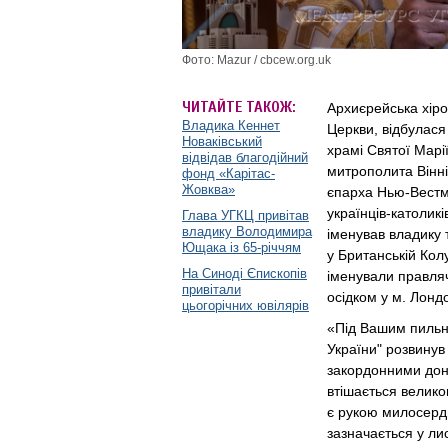
Фото: Mazur / cbcew.org.uk
ЧИТАЙТЕ ТАКОЖ:
Архиєрейська хіро
Владика Кеннет
Церкви, відбулася
Новаківський
храмі Святої Марі
відвідав благодійний
митрополита Вінні
фонд «Карітас-
Жовква»
єпарха Нью-Вестмі
українців-католикі
Глава УГКЦ привітав
владику Володимира
іменував владику 
Ющака із 65-річчям
у Британській Кол
На Синоді Єпископів
іменували правляч
привітали
осідком у м. Лонд
цьогорічних ювілярів
«Під Вашим пильн
України" розвинув 
закордонними доно
втішається велико
є рукою милосердно
зазначається у лис