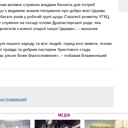
чив активне служіння владики Кеннета для потреб
 що є видимим знаком піклування про добро всієї Церкви.
гато років у робочій групі щодо Стратегії розвитку УГКЦ,
е служіння на посаді голови Душпастирської ради, яка
елегатів з кожної єпархії нашої Церкви», – зазначив
для нашого народу та всіх людей, серед кого живете, ясним
ї правди та добрим пастирем Христового стада.
с рясне Боже благословення», – побажав Блаженніший
Кен Новаківський
МЕДІА