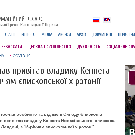
РМАЦІЙНИЙ РЕСУРС
ської Греко-Католицької Церкви
СТАТТІ
ІНТЕРВ'Ю
МЕДІА
АНОНСИ
АРХІВ
ДОКУМЕНТИ
ЦЕРКОВНИ
А ЕКЗАРХАТИ
ЦЕРКВА І СУСПІЛЬСТВО
ДУХОВНІСТЬ
СОЦІАЛЬНЕ СЛ
НА
COVID-19
ав привітав владику Кеннета
ччям єпископської хіротонії
тослав особисто та від імені Синоду Єпископів
и привітав владику Кеннета Новаківського, єпископа
Лондоні, з 15-річчям єпископської хіротонії.