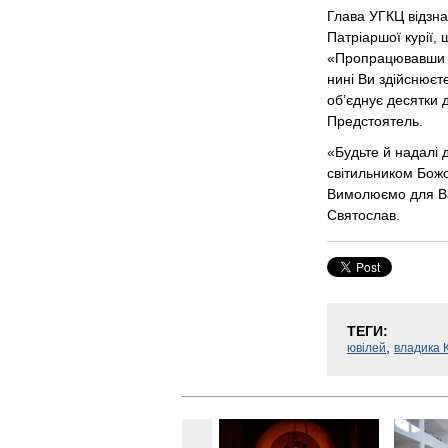
Глава УГКЦ відзна
Патріаршої курії,
«Пропрацювавши ба
нині Ви здійснюєт
об’єднує десятки д
Предстоятель.
«Будьте й надалі 
світильником Божо
Вимолюємо для Ва
Святослав.
ТЕГИ:
,
ювілей
владика 