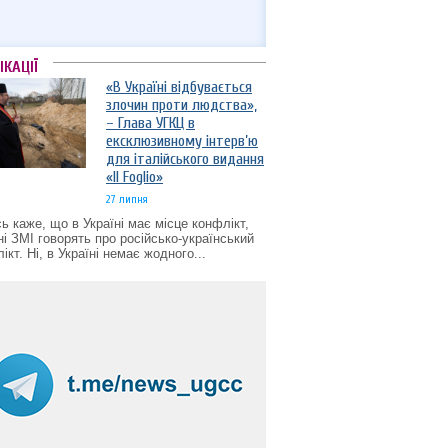
ІКАЦІЇ
«В Україні відбувається
злочин проти людства»,
– Глава УГКЦ в
ексклюзивному інтерв’ю
для італійського видання
«Il Foglio»
27 липня
ь каже, що в Україні має місце конфлікт,
ні ЗМІ говорять про російсько-український
ікт. Ні, в Україні немає жодного...