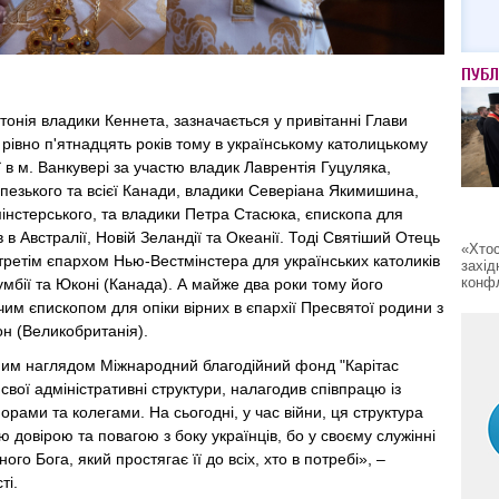
ПУБЛ
тонія владики Кеннета, зазначається у привітанні Глави
 рівно п'ятнадцять років тому в українському католицькому
ї в м. Ванкувері за участю владик Лаврентія Гуцуляка,
пезького та всієї Канади, владики Северіана Якимишина,
нстерського, та владики Петра Стасюка, єпископа для
в в Австралії, Новій Зеландії та Океанії. Тоді Святіший Отець
«Хтос
третім єпархом Нью-Вестмінстера для українських католиків
захід
конфл
умбії та Юконі (Канада). А майже два роки тому його
им єпископом для опіки вірних в єпархії Пресвятої родини з
он (Великобританія).
им наглядом Міжнародний благодійний фонд "Карітас
свої адміністративні структури, налагодив співпрацю із
рами та колегами. На сьогодні, у час війни, ця структура
ю довірою та повагою з боку українців, бо у своєму служінні
го Бога, який простягає її до всіх, хто в потребі», –
ті.