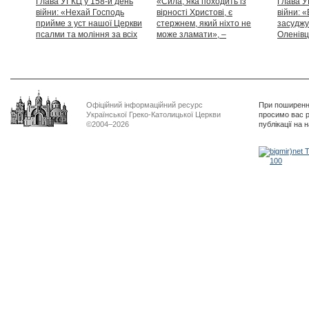
Глава УГКЦ у 158-й день
«Сила, яка походить із
Глава У
війни: «Нехай Господь
вірності Христові, є
війни: «
прийме з уст нашої Церкви
стержнем, який ніхто не
засуджу
псалми та моління за всіх
може зламати», –
Оленівці
тих, які особливо просять
Блаженніший Святослав
засудит
нашої молитви»
дикості
Офіційний інформаційний ресурс
При поширенні
Української Греко-Католицької Церкви
просимо вас р
©2004–2026
публікації на 