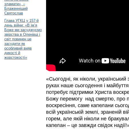
зламати», –
Блаженніший
Святослав
Глава УГКЦ у 157-й
день війни: «В ім’я
Боже ми засуджуємо
звірства в Оленівці і
світ повинен це
засудити як
особливий вияв
дикості й
жорстокості»
«Сьогодні, як ніколи, український 
руках наше сьогодення і майбуття. 
потребує підтримки Христа воскре
Божу перемогу над смертю, про п
воскресіння, саме капелани сього
всій українській землі, зраненій в
горем, але якій ніколи не бракувал
капелан – це завжди свідок надії!