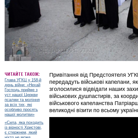
ЧИТАЙТЕ ТАКОЖ:
Привітання від Предстоятеля УГКЦ
Глава УГКЦ у 158-й
передадуть військові капелани, як
день війни: «Нехай
зголосилися відвідати наших захи
Господь прийме з
уст нашої Церкви
військових душпастирів, за коор
псалми та моління
військового капеланства Патріаршо
за всіх тих, які
особливо просять
великодні візити по всьому україн
нашої молитви»
«Сила, яка походить
із вірності Христові,
є стержнем, який
ніхто не може