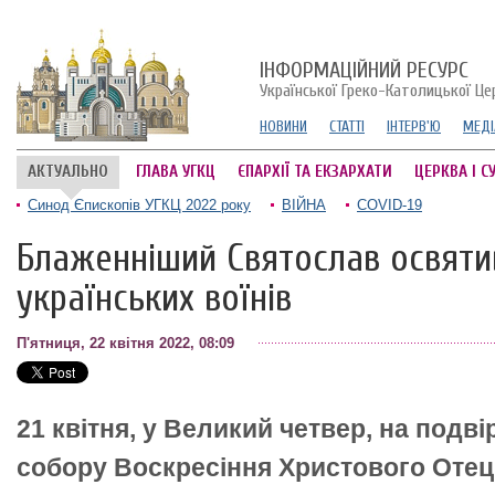
ІНФОРМАЦІЙНИЙ РЕСУРС
Української Греко-Католицької Це
НОВИНИ
СТАТТІ
ІНТЕРВ'Ю
МЕДІ
АКТУАЛЬНО
ГЛАВА УГКЦ
ЄПАРХІЇ ТА ЕКЗАРХАТИ
ЦЕРКВА І С
Синод Єпископів УГКЦ 2022 року
ВІЙНА
COVID-19
Блаженніший Святослав освяти
українських воїнів
П'ятниця, 22 квітня 2022, 08:09
21 квітня, у Великий четвер, на подві
собору Воскресіння Христового Отец