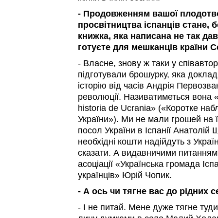
- Продовженням вашої плодотво
просвітництва іспанців стане, б
книжка, яка написана не так да
готуєте для мешканців країни 
-
Власне, знову ж таки у співавто
підготували брошурку, яка докла
історію від часів Андрія Первозв
революції. Називатиметься вона «
historia de Ucrania» («Коротке наб
України»). Ми не мали грошей на 
посол України в Іспанії Анатолій
необхідні кошти надійдуть з Украї
сказати. А видавничими питання
асоціації «Українська громада Іспан
українців» Юрій Чопик.
- А ось чи тягне вас до рідних 
- І не питай. Мене дуже тягне туд