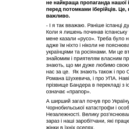
не найкраща пропаганда нашої іс
перед потомками іберійців. Це,
важливо.
- І я так вважаю. Раніше іспанці 
Коли я лишень починав іспанську 
мене казали «русо». Треба було не
адже їм ніхто і ніколи не пояснюв
українцями та росіянами. Ми це 
знайомим і приятелям власним п
знають, що ми дуже любимо свою 
нас за це. Як знають також і про 
Романа Шухевича, і про УПА. Наві
прізвище Бандера в перекладі з іс
означає «прапор».
А ширший загал почув про Україну
Чорнобильської катастрофи і осо
Незалежності. Велику роз’яснюва
зараз і наші заробітчани, які пра
жінки в їхніх оселях.