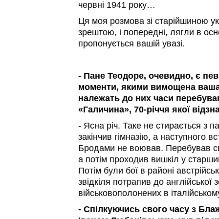
червні 1941 року…
Ця моя розмова зі старійшиною ук
зрештою, і попередні, лягли в осн
пропонується вашій увазі.
- Пане Теодоре, очевидно, є пев
моменти, якими вимощена ваша
належать до них часи перебуван
«Галичина», 70-річчя якої відз
- Ясна річ. Таке не стирається з па
закінчив гімназію, а наступного вс
Бродами не воював. Перебував сп
а потім проходив вишкіл у старши
Потім були бої в районі австрійсь
звідкіля потрапив до англійської 
військовополонених в італійському 
- Спілкуючись свого часу з Б