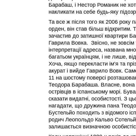
Барабаш, і Нестор Романик не хот
накликати на себе будь-яку підозр
Та все ж після того як 2006 року 
орден, він став більш відкритим. Т
зачастив до затишної квартири Б
Гаврила Вовка. Звісно, не зовсім 
інтерпретації адреса, названа мно
багатьом українцям, і не лише, в
Хоча, якщо перекласти ім’я та п
акурат і вийде Гаврило Вовк. Сам
11 на шостому поверсі розташова
Теодора Барабаша. Власне, вона є
острівців в іспанському морі. Бува
сказати видатні, особистості. З ц
нагадати, що дружина пана Теод
Бустельйо походить з відомого ісп
родич Леопольдо Кальво Сотельйо
залишається визначною особистістю