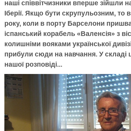
наші співвітчизники вперше зійшли 
Іберії. Якщо бути скрупульозним, то в
року, коли в порту Барселони пришв
іспанський корабель «Валенсія» з ві
колишніми вояками української дивізі
прибули сюди на навчання. У складі ці
нашої розповіді...