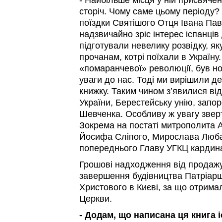
сторіч. Чому саме цьому періоду?
поїздки Святішого Отця Івана Павл
надзвичайно зріс інтерес іспанців
підготували невелику розвідку, як
прочанам, котрі поїхали в Україну.
«помаранчевої» революції, був н
уваги до нас. Тоді ми вирішили д
книжку. Таким чином з’явилися ві
України, Берестейську унію, запор
Шевченка. Особливу ж увагу зверт
Зокрема на постаті митрополита 
Йосифа Сліпого, Мирослава Любач
попереднього Главу УГКЦ кардин
Грошові надходження від продаж
завершення будівництва Патріарш
Христового в Києві, за що отрима
Церкви.
- Додам, що написана ця книга 