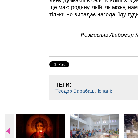
лину думками в село Малий Ходач
ще маю родину, якій, як можу, нам
тільки-но випадає нагода, їду туди
Розмовляв Любомир К
ТЕГИ:
,
Теодор Барабаш
Іспанія