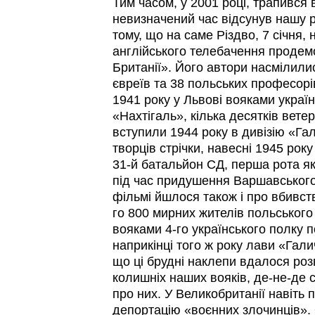
Тим часом, у 2001 році, трапився 
невизначений час відсунув нашу р
тому, що на саме Різдво, 7 січня, 
англійського телебачення проде
Британії». Його автори насмілили
євреїв та 38 польських професорів
1941 року у Львові вояками украї
«Нахтігаль», кілька десятків вете
вступили 1944 року в дивізію «Га
творців стрічки, навесні 1945 року
31-й батальйон СД, перша рота яко
під час придушення Варшавського
фільмі йшлося також і про вбивст
го 800 мирних жителів польського
вояками 4-го українського полку п
наприкінці того ж року лави «Гал
що ці брудні наклепи вдалося розв
колишніх наших вояків, де-не-де 
про них. У Великобританії навіть
депортацію «воєнних злочинців».