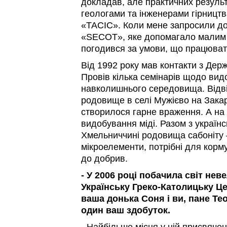
докладав, але практичних результа
геологами та інженерами гірництв
«ТАСІС». Коли мене запросили до
«SECOT», яке допомагало малим 
погодився за умови, що працюват
Від 1992 року мав контакти з Держ
Провів кілька семінарів щодо вид
навколишнього середовища. Відв
родовище в селі Мужієво на Закар
створилося гарне враження. А на
видобування міді. Разом з україн
Хмельниччині родовища сабоніту –
мікроелементи, потрібні для корм
до добрив.
- У 2006 році побачила світ нев
Українську Греко-Католицьку Це
ваша донька Соня і ви, пане Те
один ваш здобуток.
- Найбільше місця у ній присвячен