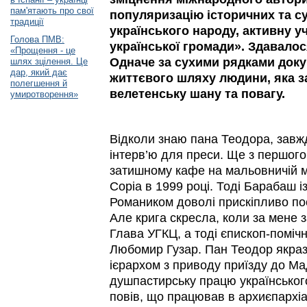
пам'ятають про свої
популяризацію історичних та с
традиції
українського народу, активну у
Голова ПМВ:
української громади». Здавалос
«Прощення - це
Одначе за сухими рядками доку
шлях зцілення. Це
дар, який дає
життєвого шляху людини, яка з
полегшення й
велетенську шану та повагу.
умиротворення»
Відколи знаю пана Теодора, завж
інтерв’ю для преси. Ще з першого 
затишному кафе на мальовничій м
Соріа в 1999 році. Тоді Барабаш 
Романиком доволі прискіпливо по
Але крига скресла, коли за мене 
Глава УГКЦ, а тоді єпископ-помічн
Любомир Гузар. Пан Теодор якраз 
ієрархом з приводу приїзду до Ма
душпастирську працю українського
повів, що працював в архиєпархі