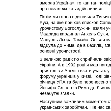
вмерла Україна», то капітан поліці
про незалежність здійснилися.
Потім ми гарно відзначили Тисячо
Русі, на яке приїхав єпископ Сапе
урочистому Богослужінні взяли уч
Мадрида кардинал Анхель Сукія, і 
Мануель Льора Тамайо. Опісля м
відбула до Рима, де в базиліці С
основні урочистості.
З великою радістю сприйняли звіс
України. А в 1992 році я мав наго
приятелів з Англії і взяти участь у
форуму українців у Києві. Тоді рі
річниця УПА та було перенесено т
Йосифа Сліпого з Рима до Львов
незабутні згадки.
Наступним важливим моментом ста
українських заробітчан. Під час с