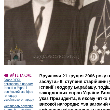
ЧИТАЙТЕ ТАКОЖ:
Вручаючи 21 грудня 2006 року 
Глава УГКЦ
заслуги» III ступеня старійшині
обговорив з послом
Іспанії Теодору Барабашу, тодіш
Іспанії в Україні
російський маніфест
закордонних справ України Вол
геноциду
указ Президента, в якому чітко
українського народу
високої нагороди: «За вагомий
Фестиваль вертепів
зміцнення міжнародного автори
в Іспанії – українці