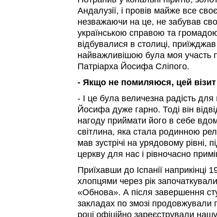
Андалузії, і провів майже все сво
незважаючи на це, не забував сво
українською справою та громадою.
відбувалися в столиці, приїжджав 
найважливішою була моя участь п
Патріарха Йосифа Сліпого.
- Якщо не помиляюся, цей візит
- І це була величезна радість для
Йосифа дуже гарно. Тоді він відвід
нагоду приймати його в себе вдом
світлина, яка стала родинною релі
мав зустрічі на урядовому рівні, п
церкву для нас і рівночасно примі
Приїхавши до Іспанії наприкінці 1
хлопцями через рік започаткували
«Обнова». А після завершення ст
закладах по змозі продовжували г
році офіційно зареєстрували нашу