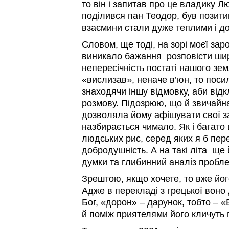
то він і запитав про це владику Л
поділився пан Теодор, був позитив
взаємини стали дуже теплими і д
Словом, ще тоді, на зорі моєї заро
виникало бажання розповісти ши
непересічність постаті нашого зе
«вислизав», неначе в’юн, то поси
знаходячи іншу відмовку, аби від
розмову. Підозрюю, що й звичайн
дозволяла йому афішувати свої зас
назбирається чимало. Як і багато
людських рис, серед яких я б пере
добродушність. А на такі літа ще
думки та глибинний аналіз пробле
Зрештою, якщо хочете, то вже його
Адже в перекладі з грецької воно
Бог, «дорон» – дарунок, тобто – 
й поміж приятелями його кличуть