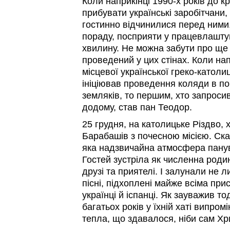
Коли наприкінці 1990-х років до 
прибувати українські заробітчани,
гостинно відчинилися перед ними
пораду, посприяти у працевлаштув
хвилину. Не можна забути про ще
проведений у цих стінах. Коли нап
місцевої української греко-катол
ініціював проведення коляди в 
земляків, то першим, хто запроси
додому, став пан Теодор.
25 грудня, на католицьке Різдво,
Барабашів з почесною місією. Ска
яка надзвичайна атмосфера панув
Гостей зустріла як численна родин
друзі та приятелі. І залунали не 
пісні, підхоплені майже всіма прис
українці й іспанці. Як зауважив т
багатьох років у їхній хаті випром
тепла, що здавалося, ніби сам Хри