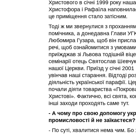
Христового в січні 1999 року наш
Христофора і Рафаїла наповнилас
це приміщення стало затісним.
Тоді ж ми звернулися з проханням
помічника, а донедавна Глави У
Любомира Гузара, щоб він присла
речі, щоб ознайомитися з умовам
приїжджав зі Львова тодішній віц
семінарії отець Святослав Шевчук
нашої Церкви. Приїзд у січні 2001
увінчав наші старання. Відтоді р
діяльність української парафії. Ц
почали діяти товариства «Покров
Христові». Фактично, всі свята, ко
інші заходи проходять саме тут.
- А чому про свою допомогу укр
промисловості й не заїкаєтеся?
- По суті, хвалитися нема чим. Бо 