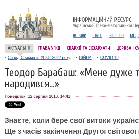
ІНФОРМАЦІЙНИЙ РЕСУРС
Української Греко-Католицької Це
НОВИНИ
СТАТТІ
ІНТЕРВ'Ю
МЕДІ
АКТУАЛЬНО
ГЛАВА УГКЦ
ЄПАРХІЇ ТА ЕКЗАРХАТИ
ЦЕРКВА І С
Синод Єпископів УГКЦ 2022 року
ВІЙНА
COVID-19
Теодор Барабаш: «Мене дуже тя
народився…»
Понеділок, 12 серпня 2013, 14:41
Знаєте, коли бере свої витоки українс
Ще з часів закінчення Другої світової 