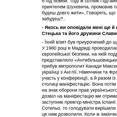
б під бомби. Тоді ж сотник Підгай
приятелем Шухевича, промовив та
будеш довго жити». Говорять, що 
забудеш?..
- Якось ви оповідали мені ще й
Стецька та його дружини Слави
- Їхній візит був приурочений до щ
У 1980 році в Мадриді проводила
європейської безпеки, на якій по
представляло «Антибільшовицький 
прибув митрополит Канади Макси
українці з Англії, Німеччини та Фр
участь у конференції, а й разом 
столиці маніфестацію. Вона поті
на знак оборони прав українськог
дозвіл на маніфестацію ми отрим
заступник прем’єр-міністра Іспан
Сотельо, то голодувати вирішили 
це нам дозволили. Коли ж закінчи