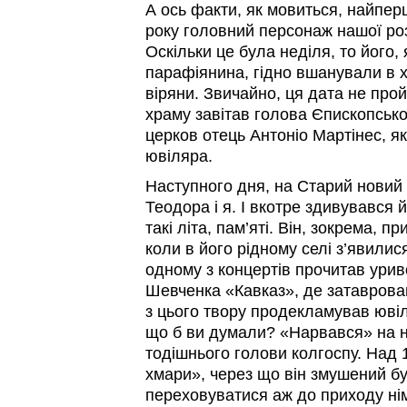
А ось факти, як мовиться, найперш
року головний персонаж нашої роз
Оскільки це була неділя, то його,
парафіянина, гідно вшанували в х
віряни. Звичайно, ця дата не прой
храму завітав голова Єпископської
церков отець Антоніо Мартінес, я
ювіляра.
Наступного дня, на Старий новий 
Теодора і я. І вкотре здивувався 
такі літа, пам’яті. Він, зокрема, п
коли в його рідному селі з’явилися
одному з концертів прочитав урив
Шевченка «Кавказ», де затаврова
з цього твору продекламував ювіл
що б ви думали? «Нарвався» на н
тодішнього голови колгоспу. Над
хмари», через що він змушений бу
переховуватися аж до приходу нім