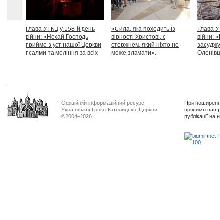
Глава УГКЦ у 158-й день
«Сила, яка походить із
Глава У
війни: «Нехай Господь
вірності Христові, є
війни: «
прийме з уст нашої Церкви
стержнем, який ніхто не
засуджу
псалми та моління за всіх
може зламати», –
Оленівці
тих, які особливо просять
Блаженніший Святослав
засудит
нашої молитви»
дикості
Офіційний інформаційний ресурс
При поширенні
Української Греко-Католицької Церкви
просимо вас р
©2004–2026
публікації на 