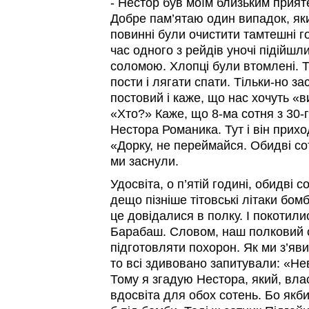
- Нестор був моїм близьким прияте
Добре пам’ятаю один випадок, яки
повинні були очистити тамтешні го
час одного з рейдів уночі підійшл
соломою. Хлопці були втомлені. Т
пости і лягати спати. Тільки-но за
постовий і каже, що нас хочуть «в
«Хто?» Каже, що 8-ма сотня з 30-г
Нестора Романика. Тут і він прихо
«Дорку, не переймайся. Обидві сот
ми заснули.
Удосвіта, о п’ятій годині, обидві с
дещо пізніше тітовські літаки бом
це довідалися в полку. І покотили
Барабаш. Словом, наш полковий 
підготовляти похорон. Як ми з’яв
то всі здивовано запитували: «
Тому я згадую Нестора, який, вла
вдосвіта для обох сотень. Бо якб