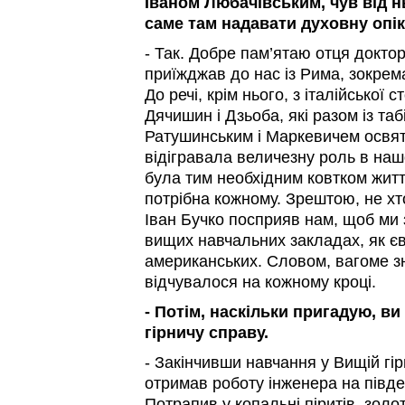
Іваном Любачівським, чув від 
саме там надавати духовну опік
- Так. Добре пам’ятаю отця докто
приїжджав до нас із Рима, зокрем
До речі, крім нього, з італійської 
Дячишин і Дзьоба, які разом із т
Ратушинським і Маркевичем освят
відігравала величезну роль в наш
була тим необхідним ковтком житт
потрібна кожному. Зрештою, не хт
Іван Бучко посприяв нам, щоб ми 
вищих навчальних закладах, як єв
американських. Словом, вагоме з
відчувалося на кожному кроці.
- Потім, наскільки пригадую, в
гірничу справу.
- Закінчивши навчання у Вищій гір
отримав роботу інженера на півден
Потрапив у копальні піритів, золот