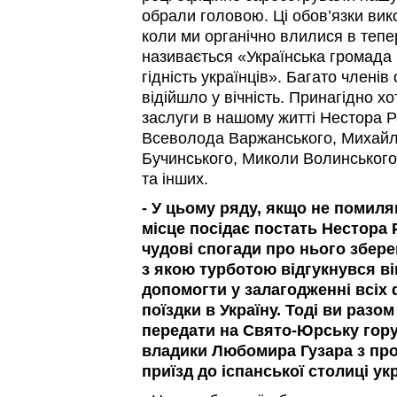
обрали головою. Ці обов’язки вик
коли ми органічно влилися в тепе
називається «Українська громада Іс
гідність українців». Багато членів
відійшло у вічність. Принагідно хо
заслуги в нашому житті Нестора Р
Всеволода Варжанського, Михайл
Бучинського, Миколи Волинськог
та інших.
- У цьому ряду, якщо не помил
місце посідає постать Нестора
чудові спогади про нього зберег
з якою турботою відгукнувся в
допомогти у залагодженні всіх
поїздки в Україну. Тоді ви разо
передати на Свято-Юрську гору
владики Любомира Гузара з п
приїзд до іспанської столиці у